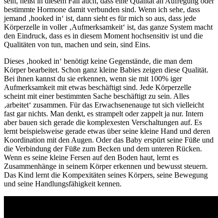
sein, heißt in diesem Fall auch, dass eine Qualität an Aufregung oder
bestimmte Hormone damit verbunden sind. Wenn ich sehe, dass
jemand ‚hooked in‘ ist, dann sieht es für mich so aus, dass jede
Körperzelle in voller ‚Aufmerksamkeit‘ ist, das ganze System macht
den Eindruck, dass es in diesem Moment hochsensitiv ist und die
Qualitäten von tun, machen und sein, sind Eins.
Dieses ‚hooked in‘ benötigt keine Gegenstände, die man dem
Körper bearbeitet. Schon ganz kleine Babies zeigen diese Qualität.
Bei ihnen kannst du sie erkennen, wenn sie mit 100% iger
Aufmerksamkeit mit etwas beschäftigt sind. Jede Körperzelle
scheint mit einer bestimmten Sache beschäftigt zu sein. Alles
‚arbeitet‘ zusammen. Für das Erwachsenenauge tut sich vielleicht
fast gar nichts. Man denkt, es strampelt oder zappelt ja nur. Intern
aber bauen sich gerade die komplexesten Verschaltungen auf. Es
lernt beispielsweise gerade etwas über seine kleine Hand und deren
Koordination mit den Augen. Oder das Baby erspürt seine Füße und
die Verbindung der Füße zum Becken und dem unteren Rücken.
Wenn es seine kleine Fersen auf den Boden haut, lernt es
Zusammenhänge in seinem Körper erkennen und bewusst steuern.
Das Kind lernt die Kompexitäten seines Körpers, seine Bewegung
und seine Handlungsfähigkeit kennen.