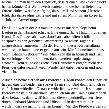
Miene und man hatte den Eindruck, dass er einen Stock verschluckt
haben könnte. Der Wettbewerb startete und die beiden liefen los.
Offensichtlich war die Aufgabe, dass der Hund seinem ‚Herrchen’
folgt, das ganze ohne Leine und mit einem Minimum an körperlich
sichtbaren Anweisungen.
Der Hund war in der Art trainiert, dass er mit dem Kopf beim
Laufen in den Himmel schaute. Eine unnatürliche Haltung für einen
Hund. Das Ganze sah etwas skurril aus, aber offensichtlich
entsprach es den gestellten Anforderung, ja wurde sogar als
ausgezeichnet angesehen. Da der Hund in dieser Körperhaltung
wenig sehen kann, kann er gehorsam sein. Mir fiel unmittelbar das
Wort „Blinder Gehorsam“ ein. Man kann ihn in Mensch und Tier
hervorbringen. Es funktioniert, dabei werden Topleistungen
erbracht. Dem Auge eines sensiblen Betrachters entgeht nicht der
Preis, der dafür gezahlt wird. Würde geht dabei verloren und noch
viel mehr.
Äußerlich betrachtet sah alles korrekt aus. Man konnte den Eindruck
haben, dass die beiden ein starkes Team sind. Und doch fand ich es
einfach nur widerlich. Genauso widerlich, wie wenn ich so manche
Pferdeveranstaltung anschaue. Wenn ich mir die Trainingsmethoden
dazu betrachte, dann weiß ich, dass diese superintelligenten Tiere
durch allerhand Methoden und Hilfsmittel in der Art trainiert
werden, dass sie nicht gut sehen können. Manche Pferde werden so