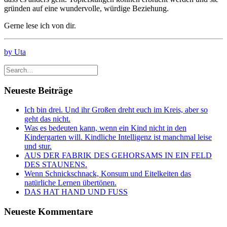
gründen auf eine wundervolle, würdige Beziehung.
Gerne lese ich von dir.
by Uta
Neueste Beiträge
Ich bin drei. Und ihr Großen dreht euch im Kreis, aber so
geht das nicht.
Was es bedeuten kann, wenn ein Kind nicht in den
Kindergarten will. Kindliche Intelligenz ist manchmal leise
und stur.
AUS DER FABRIK DES GEHORSAMS IN EIN FELD
DES STAUNENS.
Wenn Schnickschnack, Konsum und Eitelkeiten das
natürliche Lernen übertönen.
DAS HAT HAND UND FUSS
Neueste Kommentare