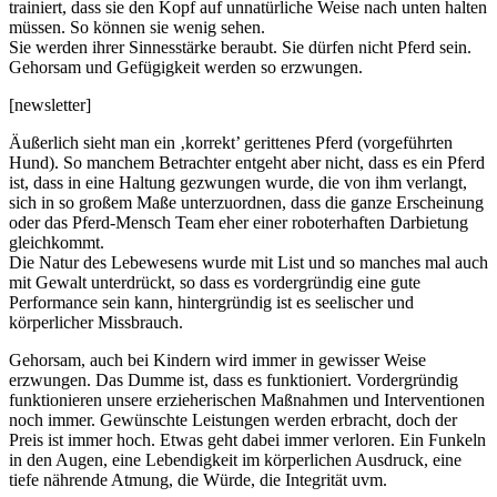
trainiert, dass sie den Kopf auf unnatürliche Weise nach unten halten
müssen. So können sie wenig sehen.
Sie werden ihrer Sinnesstärke beraubt. Sie dürfen nicht Pferd sein.
Gehorsam und Gefügigkeit werden so erzwungen.
[newsletter]
Äußerlich sieht man ein ‚korrekt’ gerittenes Pferd (vorgeführten
Hund). So manchem Betrachter entgeht aber nicht, dass es ein Pferd
ist, dass in eine Haltung gezwungen wurde, die von ihm verlangt,
sich in so großem Maße unterzuordnen, dass die ganze Erscheinung
oder das Pferd-Mensch Team eher einer roboterhaften Darbietung
gleichkommt.
Die Natur des Lebewesens wurde mit List und so manches mal auch
mit Gewalt unterdrückt, so dass es vordergründig eine gute
Performance sein kann, hintergründig ist es seelischer und
körperlicher Missbrauch.
Gehorsam, auch bei Kindern wird immer in gewisser Weise
erzwungen. Das Dumme ist, dass es funktioniert. Vordergründig
funktionieren unsere erzieherischen Maßnahmen und Interventionen
noch immer. Gewünschte Leistungen werden erbracht, doch der
Preis ist immer hoch. Etwas geht dabei immer verloren. Ein Funkeln
in den Augen, eine Lebendigkeit im körperlichen Ausdruck, eine
tiefe nährende Atmung, die Würde, die Integrität uvm.