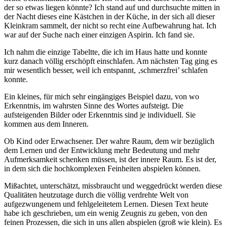
der so etwas liegen könnte? Ich stand auf und durchsuchte mitten in
der Nacht dieses eine Kästchen in der Küche, in der sich all dieser
Kleinkram sammelt, der nicht so recht eine Aufbewahrung hat. Ich
war auf der Suche nach einer einzigen Aspirin. Ich fand sie.
Ich nahm die einzige Tabeltte, die ich im Haus hatte und konnte
kurz danach völlig erschöpft einschlafen. Am nächsten Tag ging es
mir wesentlich besser, weil ich entspannt, ‚schmerzfrei’ schlafen
konnte.
Ein kleines, für mich sehr eingängiges Beispiel dazu, von wo
Erkenntnis, im wahrsten Sinne des Wortes aufsteigt. Die
aufsteigenden Bilder oder Erkenntnis sind je individuell. Sie
kommen aus dem Inneren.
Ob Kind oder Erwachsener. Der wahre Raum, dem wir bezüglich
dem Lernen und der Entwicklung mehr Bedeutung und mehr
Aufmerksamkeit schenken müssen, ist der innere Raum. Es ist der,
in dem sich die hochkomplexen Feinheiten abspielen können.
Mißachtet, unterschätzt, missbraucht und weggedrückt werden diese
Qualitäten heutzutage durch die völlig verdrehte Welt von
aufgezwungenem und fehlgeleitetem Lernen. Diesen Text heute
habe ich geschrieben, um ein wenig Zeugnis zu geben, von den
feinen Prozessen, die sich in uns allen abspielen (groß wie klein). Es