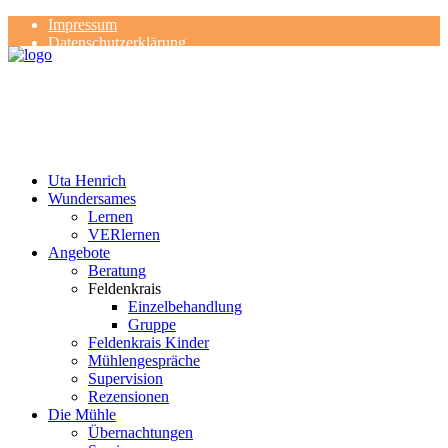
Impressum
Datenschutzerklärung
Kontakt
Rezensionen
Uta Henrich
Wundersames
Lernen
VERlernen
Angebote
Beratung
Feldenkrais
Einzelbehandlung
Gruppe
Feldenkrais Kinder
Mühlengespräche
Supervision
Rezensionen
Die Mühle
Übernachtungen