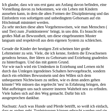
Ich glaube, dass wir uns erst ganz am Anfang davon befinden, eine
Vorstellung davon zu bekommen, wie ein Leben mit Kindern
aussehen kann, in dem die alten Formen der Disziplinierung und das
Einfordern von sofortigem und unbedingtem Gehorsam auf ein
Höchstmaß minimiert werden.
Zu sehr stecken diese alten Vorgehensweisen, wie man Menschen (
und Tier) zum ‚Funktionieren‘ bringt, in uns drin. Es braucht ein
großes Maß an Bewusstheit, um diese eingebrannten Muster
langsam und respektvoll aus dem eigenen System zu schleichen.
Gerade die Kinder der heutigen Zeit scheinen hier große
Lehrmeister zu sein. Viele, die ich kenne, fordern die Erwachsenen
geradezu heraus, ihre Ideen zu Gehorsam und Erziehung gnadenlos
zu hinterfragen. Und das mit gutem Grund.
Vor wie nach wird ein Umdenken in Erziehung und Lernen nicht
durch das Umlegen irgendeines Schalters hervorgebracht, sondern
durch ein erhöhtes Bewusstsein und den Willen sich dem
unbequemen Nichtwissen zu stellen, wie es denn anders gehen
könnte? Wir müssen das regelrecht 'neu' in Erfahrung bringen, den
Mut aufbringen uns nach unserer inneren Wahrheit neu zu erfinden.
Viele haben sich auf den Weg gemacht. Dafür bin ich
ausgesprochen dankbar.
Nachsatz: Auch was Hunde und Pferde betrifft, so weiß ich einfach,
dass es anders geht. Topleistungen können erbracht werden und sie