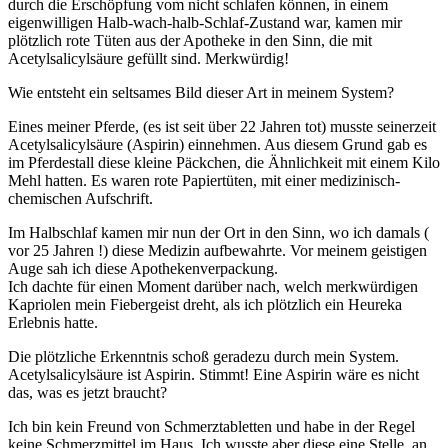
durch die Erschöpfung vom nicht schlafen können, in einem
eigenwilligen Halb-wach-halb-Schlaf-Zustand war, kamen mir
plötzlich rote Tüten aus der Apotheke in den Sinn, die mit
Acetylsalicylsäure gefüllt sind. Merkwürdig!
Wie entsteht ein seltsames Bild dieser Art in meinem System?
Eines meiner Pferde, (es ist seit über 22 Jahren tot) musste seinerzeit
Acetylsalicylsäure (Aspirin) einnehmen. Aus diesem Grund gab es
im Pferdestall diese kleine Päckchen, die Ähnlichkeit mit einem Kilo
Mehl hatten. Es waren rote Papiertüten, mit einer medizinisch-
chemischen Aufschrift.
Im Halbschlaf kamen mir nun der Ort in den Sinn, wo ich damals (
vor 25 Jahren !) diese Medizin aufbewahrte. Vor meinem geistigen
Auge sah ich diese Apothekenverpackung.
Ich dachte für einen Moment darüber nach, welch merkwürdigen
Kapriolen mein Fiebergeist dreht, als ich plötzlich ein Heureka
Erlebnis hatte.
Die plötzliche Erkenntnis schoß geradezu durch mein System.
Acetylsalicylsäure ist Aspirin. Stimmt! Eine Aspirin wäre es nicht
das, was es jetzt braucht?
Ich bin kein Freund von Schmerztabletten und habe in der Regel
keine Schmerzmittel im Haus. Ich wusste aber diese eine Stelle, an