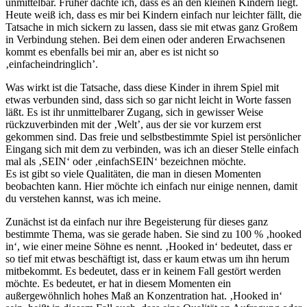
unmittelbar. Früher dachte ich, dass es an den kleinen Kindern liegt.
Heute weiß ich, dass es mir bei Kindern einfach nur leichter fällt, die
Tatsache in mich sickern zu lassen, dass sie mit etwas ganz Großem
in Verbindung stehen. Bei dem einen oder anderen Erwachsenen
kommt es ebenfalls bei mir an, aber es ist nicht so
‚einfacheindringlich’.
Was wirkt ist die Tatsache, dass diese Kinder in ihrem Spiel mit
etwas verbunden sind, dass sich so gar nicht leicht in Worte fassen
läßt. Es ist ihr unmittelbarer Zugang, sich in gewisser Weise
rückzuverbinden mit der ‚Welt’, aus der sie vor kurzem erst
gekommen sind. Das freie und selbstbestimmte Spiel ist persönlicher
Eingang sich mit dem zu verbinden, was ich an dieser Stelle einfach
mal als ‚SEIN‘ oder ‚einfachSEIN‘ bezeichnen möchte.
Es ist gibt so viele Qualitäten, die man in diesen Momenten
beobachten kann. Hier möchte ich einfach nur einige nennen, damit
du verstehen kannst, was ich meine.
Zunächst ist da einfach nur ihre Begeisterung für dieses ganz
bestimmte Thema, was sie gerade haben. Sie sind zu 100 % ‚hooked
in‘, wie einer meine Söhne es nennt. ‚Hooked in‘ bedeutet, dass er
so tief mit etwas beschäftigt ist, dass er kaum etwas um ihn herum
mitbekommt. Es bedeutet, dass er in keinem Fall gestört werden
möchte. Es bedeutet, er hat in diesem Momenten ein
außergewöhnlich hohes Maß an Konzentration hat. ‚Hooked in‘