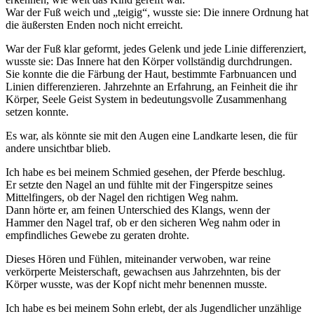
War der Fuß weich und „teigig“, wusste sie: Die innere Ordnung hat
die äußersten Enden noch nicht erreicht.
War der Fuß klar geformt, jedes Gelenk und jede Linie differenziert,
wusste sie: Das Innere hat den Körper vollständig durchdrungen.
Sie konnte die die Färbung der Haut, bestimmte Farbnuancen und
Linien differenzieren. Jahrzehnte an Erfahrung, an Feinheit die ihr
Körper, Seele Geist System in bedeutungsvolle Zusammenhang
setzen konnte.
Es war, als könnte sie mit den Augen eine Landkarte lesen, die für
andere unsichtbar blieb.
Ich habe es bei meinem Schmied gesehen, der Pferde beschlug.
Er setzte den Nagel an und fühlte mit der Fingerspitze seines
Mittelfingers, ob der Nagel den richtigen Weg nahm.
Dann hörte er, am feinen Unterschied des Klangs, wenn der
Hammer den Nagel traf, ob er den sicheren Weg nahm oder in
empfindliches Gewebe zu geraten drohte.
Dieses Hören und Fühlen, miteinander verwoben, war reine
verkörperte Meisterschaft, gewachsen aus Jahrzehnten, bis der
Körper wusste, was der Kopf nicht mehr benennen musste.
Ich habe es bei meinem Sohn erlebt, der als Jugendlicher unzählige