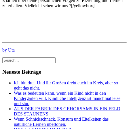
Klarheit über deine persönlichen Fragen zu Erziehung und Lernen
zu erhalten. Vielleicht sehen wir uns ?[/yellowbox]
by Uta
Neueste Beiträge
Ich bin drei. Und ihr Großen dreht euch im Kreis, aber so
geht das nicht.
Was es bedeuten kann, wenn ein Kind nicht in den
Kindergarten will. Kindliche Intelligenz ist manchmal leise
und stur.
AUS DER FABRIK DES GEHORSAMS IN EIN FELD
DES STAUNENS.
Wenn Schnickschnack, Konsum und Eitelkeiten das
natürliche Lernen übertönen.