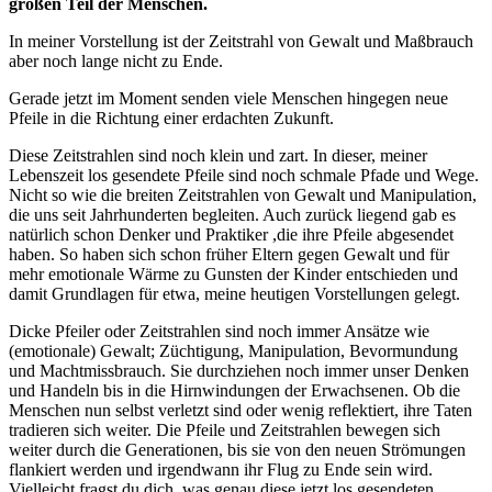
großen Teil der Menschen.
In meiner Vorstellung ist der Zeitstrahl von Gewalt und Maßbrauch
aber noch lange nicht zu Ende.
Gerade jetzt im Moment senden viele Menschen hingegen neue
Pfeile in die Richtung einer erdachten Zukunft.
Diese Zeitstrahlen sind noch klein und zart. In dieser, meiner
Lebenszeit los gesendete Pfeile sind noch schmale Pfade und Wege.
Nicht so wie die breiten Zeitstrahlen von Gewalt und Manipulation,
die uns seit Jahrhunderten begleiten. Auch zurück liegend gab es
natürlich schon Denker und Praktiker ,die ihre Pfeile abgesendet
haben. So haben sich schon früher Eltern gegen Gewalt und für
mehr emotionale Wärme zu Gunsten der Kinder entschieden und
damit Grundlagen für etwa, meine heutigen Vorstellungen gelegt.
Dicke Pfeiler oder Zeitstrahlen sind noch immer Ansätze wie
(emotionale) Gewalt; Züchtigung, Manipulation, Bevormundung
und Machtmissbrauch. Sie durchziehen noch immer unser Denken
und Handeln bis in die Hirnwindungen der Erwachsenen. Ob die
Menschen nun selbst verletzt sind oder wenig reflektiert, ihre Taten
tradieren sich weiter. Die Pfeile und Zeitstrahlen bewegen sich
weiter durch die Generationen, bis sie von den neuen Strömungen
flankiert werden und irgendwann ihr Flug zu Ende sein wird.
Vielleicht fragst du dich, was genau diese jetzt los gesendeten