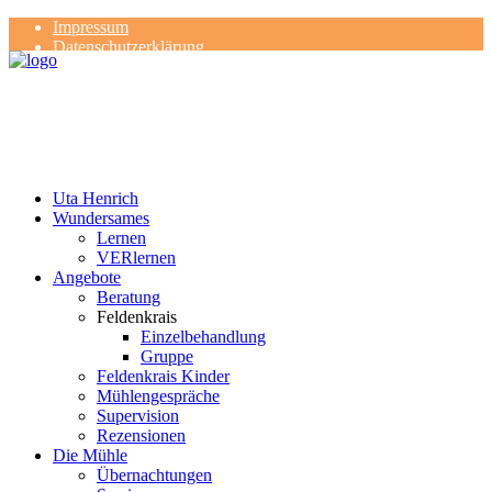
Impressum
Datenschutzerklärung
Kontakt
Rezensionen
Uta Henrich
Wundersames
Lernen
VERlernen
Angebote
Beratung
Feldenkrais
Einzelbehandlung
Gruppe
Feldenkrais Kinder
Mühlengespräche
Supervision
Rezensionen
Die Mühle
Übernachtungen