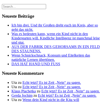
Neueste Beiträge
Ich bin drei. Und ihr Großen dreht euch im Kreis, aber so
geht das nicht.
Was es bedeuten kann, wenn ein Kind nicht in den
Kindergarten will. Kindliche Intelligenz ist manchmal leise
und stur.
AUS DER FABRIK DES GEHORSAMS IN EIN FELD
DES STAUNENS.
Wenn Schnickschnack, Konsum und Eitelkeiten das
natürliche Lernen übertönen.
DAS HAT HAND UND FUSS
Neueste Kommentare
Uta
zu
Echt jetzt? Es ist Zeit „Nein“ zu sagen.
Uta
zu
Echt jetzt? Es ist Zeit „Nein“ zu sagen.
Klaus Plachetka
zu
Echt jetzt? Es ist Zeit „Nein“ zu sagen.
Gerda Jochim
zu
Echt jetzt? Es ist Zeit „Nein“ zu sagen.
Uta
zu
Wenn dein Kind nicht in die Kita will