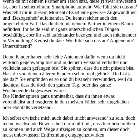
Wenn du mit deinem Partner am Tisch sitzt, diese(r) zwar anwesend
ist, aber in seinem/ihrem Smartphone aufgeht. Wie fühlt sich das an?
Was fehlt dir in diesem Moment? Es ist eine gewisse Zugewandtheit
und ‚Bezogenheit’ aufeinander. Du kennst sicher auch den
umgekehrten Fall. Das du dich mit deinem Partner in einem Raum
befindest. Ihr beide seid mit ganz unterschiedlichen Dingen
beschäftigt, aber ihr seid aufeinander bezogen und auch miteinander
in Verbindung? Kennst du das? Wie fühlt sich das an? Angenehm?
Unterstützend?
Deine Kinder haben sehr feine Antennen dafür, wenn du nicht
wirklich gegenwärtig bist und in deinem Verstand verhaftet und
vielleicht auch gefangen bist. Sie spüren, dass du nicht präsent bist.
Hast du von deinen älteren Kindern schon mal gehört: „Du bist ja
nie da!“ Sie empfinden es so und du bist sehr verwundert, weil du
dachtest, dass du doch den ganzen Tag, oder das ganze
Wochenende da gewesen wärest.
Die Kinder spüren ganz unmittelbar, dass du ihnen etwas
vorenthältst und reagieren in den meisten Fällen sehr ungehalten
oder ebenfalls verletzend.
Ich selbst erwische mich auch dabei ‚nicht anwesend‘ zu sein, doch
meine wachsende Bewusstheit darin hilft mir, dass hier beschreiben
zu können und auch Wege aufzeigen zu können, um dieser doch
meist unbewussten Entfremdung entgegenzuwirken.