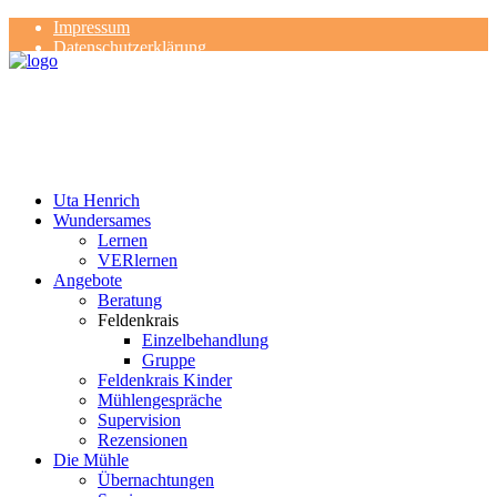
Impressum
Datenschutzerklärung
Kontakt
Rezensionen
Uta Henrich
Wundersames
Lernen
VERlernen
Angebote
Beratung
Feldenkrais
Einzelbehandlung
Gruppe
Feldenkrais Kinder
Mühlengespräche
Supervision
Rezensionen
Die Mühle
Übernachtungen