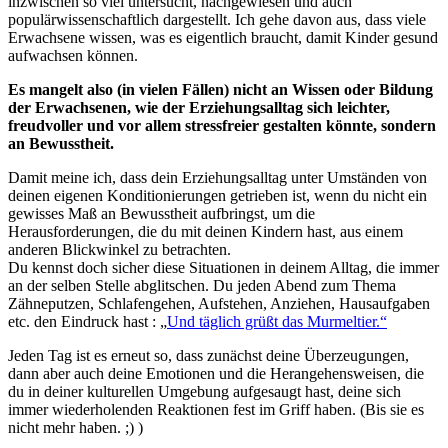
inzwischen so viel untersucht, nachgewiesen und auch
populärwissenschaftlich dargestellt. Ich gehe davon aus, dass viele
Erwachsene wissen, was es eigentlich braucht, damit Kinder gesund
aufwachsen können.
Es mangelt also (in vielen Fällen) nicht an Wissen oder Bildung
der Erwachsenen, wie der Erziehungsalltag sich leichter,
freudvoller und vor allem stressfreier gestalten könnte, sondern
an Bewusstheit.
Damit meine ich, dass dein Erziehungsalltag unter Umständen von
deinen eigenen Konditionierungen getrieben ist, wenn du nicht ein
gewisses Maß an Bewusstheit aufbringst, um die
Herausforderungen, die du mit deinen Kindern hast, aus einem
anderen Blickwinkel zu betrachten.
Du kennst doch sicher diese Situationen in deinem Alltag, die immer
an der selben Stelle abglitschen. Du jeden Abend zum Thema
Zähneputzen, Schlafengehen, Aufstehen, Anziehen, Hausaufgaben
etc. den Eindruck hast : „
Und täglich grüßt das Murmeltier.“
Jeden Tag ist es erneut so, dass zunächst deine Überzeugungen,
dann aber auch deine Emotionen und die Herangehensweisen, die
du in deiner kulturellen Umgebung aufgesaugt hast, deine sich
immer wiederholenden Reaktionen fest im Griff haben. (Bis sie es
nicht mehr haben. ;) )