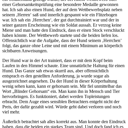
einer Gehorsamkeitsprüfung eine besondere Medaille gewonnen
hat. Ich sah also einen Hund, der auf dem Wettbewerbsplatz neben
seinem ‚Herren‘ saß und innerlich gespannt wie ein Flitzebogen
war. Ich sah ein ‚Herrchen‘, der gut durchtrainiert war und der in
seiner ganzen Erscheinung wie ein Soldat aussah. Er verzog keine
Miene und man hatte den Eindruck, dass er einen Stock verschluckt
haben könnte. Der Wettbewerb startete und die beiden liefen los.
Offensichtlich war die Aufgabe, dass der Hund seinem ‚Herrchen’
folgt, das ganze ohne Leine und mit einem Minimum an körperlich
sichtbaren Anweisungen.
Der Hund war in der Art trainiert, dass er mit dem Kopf beim
Laufen in den Himmel schaute. Eine unnatürliche Haltung für einen
Hund. Das Ganze sah etwas skurril aus, aber offensichtlich
entsprach es den gestellten Anforderung, ja wurde sogar als
ausgezeichnet angesehen. Da der Hund in dieser Körperhaltung
wenig sehen kann, kann er gehorsam sein. Mir fiel unmittelbar das
Wort „Blinder Gehorsam“ ein. Man kann ihn in Mensch und Tier
hervorbringen. Es funktioniert, dabei werden Topleistungen
erbracht. Dem Auge eines sensiblen Betrachters entgeht nicht der
Preis, der dafür gezahlt wird. Würde geht dabei verloren und noch
viel mehr.
Äußerlich betrachtet sah alles korrekt aus. Man konnte den Eindruck
haben, dass die beiden ein starkes Team sind. Und doch fand ich es