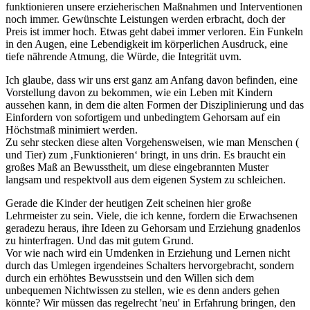
funktionieren unsere erzieherischen Maßnahmen und Interventionen
noch immer. Gewünschte Leistungen werden erbracht, doch der
Preis ist immer hoch. Etwas geht dabei immer verloren. Ein Funkeln
in den Augen, eine Lebendigkeit im körperlichen Ausdruck, eine
tiefe nährende Atmung, die Würde, die Integrität uvm.
Ich glaube, dass wir uns erst ganz am Anfang davon befinden, eine
Vorstellung davon zu bekommen, wie ein Leben mit Kindern
aussehen kann, in dem die alten Formen der Disziplinierung und das
Einfordern von sofortigem und unbedingtem Gehorsam auf ein
Höchstmaß minimiert werden.
Zu sehr stecken diese alten Vorgehensweisen, wie man Menschen (
und Tier) zum ‚Funktionieren‘ bringt, in uns drin. Es braucht ein
großes Maß an Bewusstheit, um diese eingebrannten Muster
langsam und respektvoll aus dem eigenen System zu schleichen.
Gerade die Kinder der heutigen Zeit scheinen hier große
Lehrmeister zu sein. Viele, die ich kenne, fordern die Erwachsenen
geradezu heraus, ihre Ideen zu Gehorsam und Erziehung gnadenlos
zu hinterfragen. Und das mit gutem Grund.
Vor wie nach wird ein Umdenken in Erziehung und Lernen nicht
durch das Umlegen irgendeines Schalters hervorgebracht, sondern
durch ein erhöhtes Bewusstsein und den Willen sich dem
unbequemen Nichtwissen zu stellen, wie es denn anders gehen
könnte? Wir müssen das regelrecht 'neu' in Erfahrung bringen, den