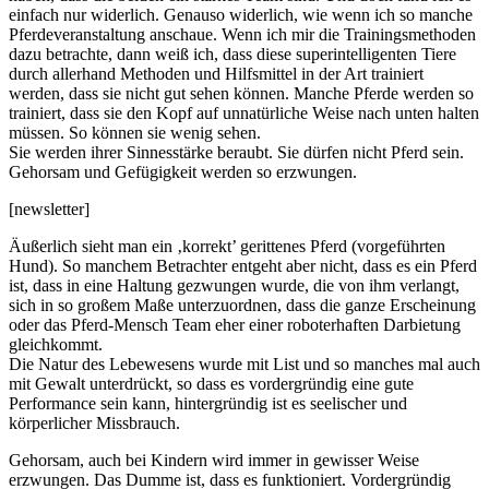
einfach nur widerlich. Genauso widerlich, wie wenn ich so manche
Pferdeveranstaltung anschaue. Wenn ich mir die Trainingsmethoden
dazu betrachte, dann weiß ich, dass diese superintelligenten Tiere
durch allerhand Methoden und Hilfsmittel in der Art trainiert
werden, dass sie nicht gut sehen können. Manche Pferde werden so
trainiert, dass sie den Kopf auf unnatürliche Weise nach unten halten
müssen. So können sie wenig sehen.
Sie werden ihrer Sinnesstärke beraubt. Sie dürfen nicht Pferd sein.
Gehorsam und Gefügigkeit werden so erzwungen.
[newsletter]
Äußerlich sieht man ein ‚korrekt’ gerittenes Pferd (vorgeführten
Hund). So manchem Betrachter entgeht aber nicht, dass es ein Pferd
ist, dass in eine Haltung gezwungen wurde, die von ihm verlangt,
sich in so großem Maße unterzuordnen, dass die ganze Erscheinung
oder das Pferd-Mensch Team eher einer roboterhaften Darbietung
gleichkommt.
Die Natur des Lebewesens wurde mit List und so manches mal auch
mit Gewalt unterdrückt, so dass es vordergründig eine gute
Performance sein kann, hintergründig ist es seelischer und
körperlicher Missbrauch.
Gehorsam, auch bei Kindern wird immer in gewisser Weise
erzwungen. Das Dumme ist, dass es funktioniert. Vordergründig