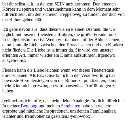
bei dir selbst, d.h. in deinem SEIN anzukommen. Den eigenen
Körper zu spüren und wahrzunehmen kann in dem Moment sehr
hilfreich sein, um den sicheren Treppenweg zu finden, der dich von
der Bühne gehen läßt.
Ich gehe davon aus, dass diese vielen kleinen Dramen, die wir
täglich mit unseren Liebsten aufführen, die größte Freude- und
Leichtigkeitsbremse ist. Wenn wir da oben auf der Bühne stehen,
dann kann die Liebe zwischen den Erwachsenen und den Kindern
nicht fließen. Die Liebe ist ja immer da. Sie wird von unserer
erlernten Art, immer wieder ein Drama aufzuführen, irgendwo
ausgebremst.
Fließen kann die Liebe leichter, wenn wir dieses Theaterstück
durchschauen. Als Erwachse bin ich in der Verantwortung das
bewusste Heruntersteigen von der Bühne zu praktizieren, damit
mein Kind nicht gezwungen wird pausenlose Aufführungen zu
haben.
[yellowbox]Ich hoffe, das mein kleine Analogie für dich hilfreich ist.
In meiner
Beratung
und meinen
Seminaren
habe ich weitere
erprobte und nützliche Inspirationen, um deinen Familienalltag
leichter und freudvoller zu gestalten.[/yellowbox]