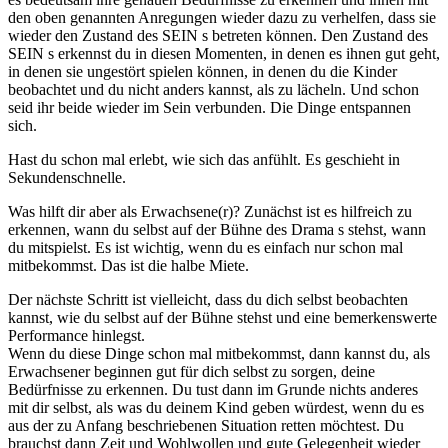
den oben genannten Anregungen wieder dazu zu verhelfen, dass sie
wieder den Zustand des SEIN s betreten können. Den Zustand des
SEIN s erkennst du in diesen Momenten, in denen es ihnen gut geht,
in denen sie ungestört spielen können, in denen du die Kinder
beobachtet und du nicht anders kannst, als zu lächeln. Und schon
seid ihr beide wieder im Sein verbunden. Die Dinge entspannen
sich.
Hast du schon mal erlebt, wie sich das anfühlt. Es geschieht in
Sekundenschnelle.
Was hilft dir aber als Erwachsene(r)? Zunächst ist es hilfreich zu
erkennen, wann du selbst auf der Bühne des Drama s stehst, wann
du mitspielst. Es ist wichtig, wenn du es einfach nur schon mal
mitbekommst. Das ist die halbe Miete.
Der nächste Schritt ist vielleicht, dass du dich selbst beobachten
kannst, wie du selbst auf der Bühne stehst und eine bemerkenswerte
Performance hinlegst.
Wenn du diese Dinge schon mal mitbekommst, dann kannst du, als
Erwachsener beginnen gut für dich selbst zu sorgen, deine
Bedürfnisse zu erkennen. Du tust dann im Grunde nichts anderes
mit dir selbst, als was du deinem Kind geben würdest, wenn du es
aus der zu Anfang beschriebenen Situation retten möchtest. Du
brauchst dann Zeit und Wohlwollen und gute Gelegenheit wieder