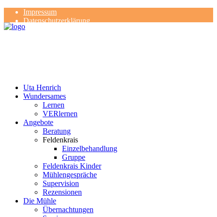
Impressum
Datenschutzerklärung
Kontakt
Rezensionen
Uta Henrich
Wundersames
Lernen
VERlernen
Angebote
Beratung
Feldenkrais
Einzelbehandlung
Gruppe
Feldenkrais Kinder
Mühlengespräche
Supervision
Rezensionen
Die Mühle
Übernachtungen