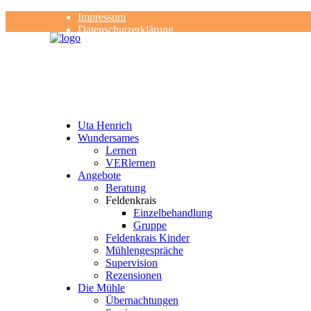
Impressum
Datenschutzerklärung
Kontakt
Rezensionen
Uta Henrich
Wundersames
Lernen
VERlernen
Angebote
Beratung
Feldenkrais
Einzelbehandlung
Gruppe
Feldenkrais Kinder
Mühlengespräche
Supervision
Rezensionen
Die Mühle
Übernachtungen