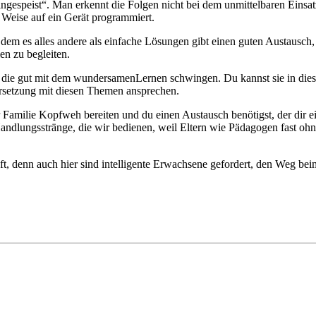
eingespeist“. Man erkennt die Folgen nicht bei dem unmittelbaren Eins
 Weise auf ein Gerät programmiert.
n dem es alles andere als einfache Lösungen gibt einen guten Austaus
n zu begleiten.
ätze, die gut mit dem wundersamenLernen schwingen. Du kannst sie i
rsetzung mit diesen Themen ansprechen.
r Familie Kopfweh bereiten und du einen Austausch benötigst, der dir 
ndlungsstränge, die wir bedienen, weil Eltern wie Pädagogen fast oh
aft, denn auch hier sind intelligente Erwachsene gefordert, den Weg b