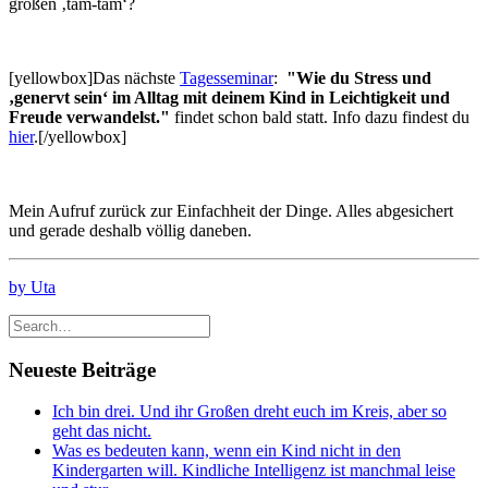
großen ‚tam-tam‘?
[yellowbox]Das nächste
Tagesseminar
:
"Wie du Stress und
‚genervt sein‘ im Alltag mit deinem Kind
in Leichtigkeit und
Freude verwandelst."
findet schon bald statt. Info dazu findest du
hier
.[/yellowbox]
Mein Aufruf zurück zur Einfachheit der Dinge. Alles abgesichert
und gerade deshalb völlig daneben.
by Uta
Neueste Beiträge
Ich bin drei. Und ihr Großen dreht euch im Kreis, aber so
geht das nicht.
Was es bedeuten kann, wenn ein Kind nicht in den
Kindergarten will. Kindliche Intelligenz ist manchmal leise