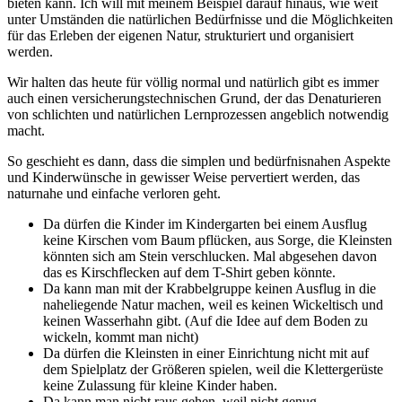
bieten kann. Ich will mit meinem Beispiel darauf hinaus, wie weit
unter Umständen die natürlichen Bedürfnisse und die Möglichkeiten
für das Erleben der eigenen Natur, strukturiert und organisiert
werden.
Wir halten das heute für völlig normal und natürlich gibt es immer
auch einen versicherungstechnischen Grund, der das Denaturieren
von schlichten und natürlichen Lernprozessen angeblich notwendig
macht.
So geschieht es dann, dass die simplen und bedürfnisnahen Aspekte
und Kinderwünsche in gewisser Weise pervertiert werden, das
naturnahe und einfache verloren geht.
Da dürfen die Kinder im Kindergarten bei einem Ausflug
keine Kirschen vom Baum pflücken, aus Sorge, die Kleinsten
könnten sich am Stein verschlucken. Mal abgesehen davon
das es Kirschflecken auf dem T-Shirt geben könnte.
Da kann man mit der Krabbelgruppe keinen Ausflug in die
naheliegende Natur machen, weil es keinen Wickeltisch und
keinen Wasserhahn gibt. (Auf die Idee auf dem Boden zu
wickeln, kommt man nicht)
Da dürfen die Kleinsten in einer Einrichtung nicht mit auf
dem Spielplatz der Größeren spielen, weil die Klettergerüste
keine Zulassung für kleine Kinder haben.
Da kann man nicht raus gehen, weil nicht genug