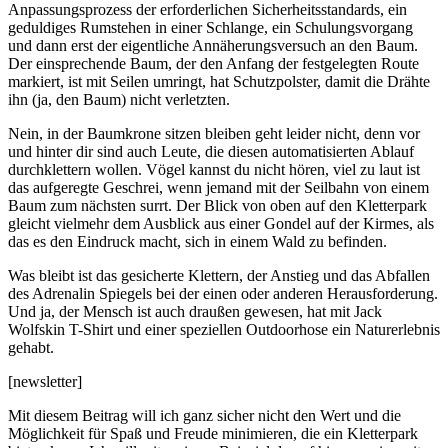
Anpassungsprozess der erforderlichen Sicherheitsstandards, ein
geduldiges Rumstehen in einer Schlange, ein Schulungsvorgang
und dann erst der eigentliche Annäherungsversuch an den Baum.
Der einsprechende Baum, der den Anfang der festgelegten Route
markiert, ist mit Seilen umringt, hat Schutzpolster, damit die Drähte
ihn (ja, den Baum) nicht verletzten.
Nein, in der Baumkrone sitzen bleiben geht leider nicht, denn vor
und hinter dir sind auch Leute, die diesen automatisierten Ablauf
durchklettern wollen. Vögel kannst du nicht hören, viel zu laut ist
das aufgeregte Geschrei, wenn jemand mit der Seilbahn von einem
Baum zum nächsten surrt. Der Blick von oben auf den Kletterpark
gleicht vielmehr dem Ausblick aus einer Gondel auf der Kirmes, als
das es den Eindruck macht, sich in einem Wald zu befinden.
Was bleibt ist das gesicherte Klettern, der Anstieg und das Abfallen
des Adrenalin Spiegels bei der einen oder anderen Herausforderung.
Und ja, der Mensch ist auch draußen gewesen, hat mit Jack
Wolfskin T-Shirt und einer speziellen Outdoorhose ein Naturerlebnis
gehabt.
[newsletter]
Mit diesem Beitrag will ich ganz sicher nicht den Wert und die
Möglichkeit für Spaß und Freude minimieren, die ein Kletterpark