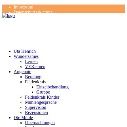
Impressum
Datenschutzerklärung
Kontakt
Rezensionen
Uta Henrich
Wundersames
Lernen
VERlernen
Angebote
Beratung
Feldenkrais
Einzelbehandlung
Gruppe
Feldenkrais Kinder
Mühlengespräche
Supervision
Rezensionen
Die Mühle
Übernachtungen