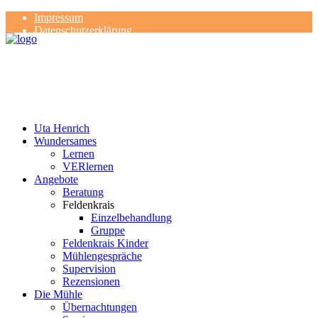
Impressum
Datenschutzerklärung
Kontakt
Rezensionen
Uta Henrich
Wundersames
Lernen
VERlernen
Angebote
Beratung
Feldenkrais
Einzelbehandlung
Gruppe
Feldenkrais Kinder
Mühlengespräche
Supervision
Rezensionen
Die Mühle
Übernachtungen