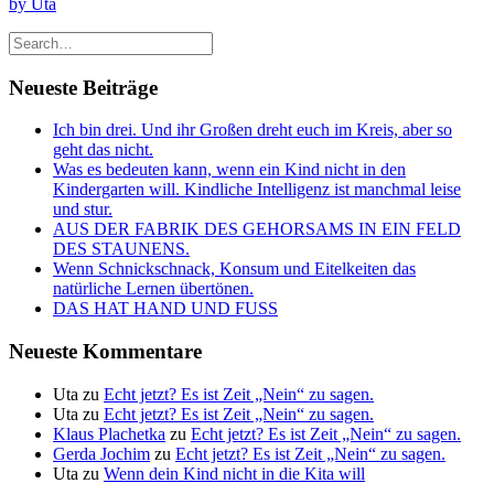
by Uta
Neueste Beiträge
Ich bin drei. Und ihr Großen dreht euch im Kreis, aber so
geht das nicht.
Was es bedeuten kann, wenn ein Kind nicht in den
Kindergarten will. Kindliche Intelligenz ist manchmal leise
und stur.
AUS DER FABRIK DES GEHORSAMS IN EIN FELD
DES STAUNENS.
Wenn Schnickschnack, Konsum und Eitelkeiten das
natürliche Lernen übertönen.
DAS HAT HAND UND FUSS
Neueste Kommentare
Uta
zu
Echt jetzt? Es ist Zeit „Nein“ zu sagen.
Uta
zu
Echt jetzt? Es ist Zeit „Nein“ zu sagen.
Klaus Plachetka
zu
Echt jetzt? Es ist Zeit „Nein“ zu sagen.
Gerda Jochim
zu
Echt jetzt? Es ist Zeit „Nein“ zu sagen.
Uta
zu
Wenn dein Kind nicht in die Kita will