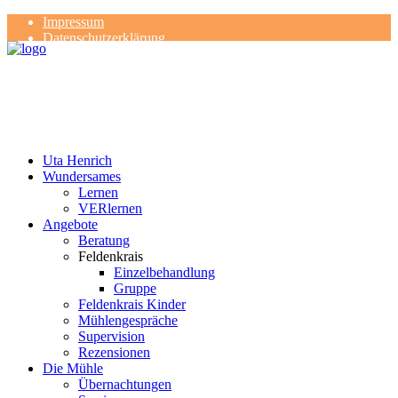
Impressum
Datenschutzerklärung
Kontakt
Rezensionen
Uta Henrich
Wundersames
Lernen
VERlernen
Angebote
Beratung
Feldenkrais
Einzelbehandlung
Gruppe
Feldenkrais Kinder
Mühlengespräche
Supervision
Rezensionen
Die Mühle
Übernachtungen