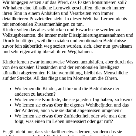
Wir hingegen setzen auf das Pferd, das Fakten konsumieren soll?
Wir haben eine künstliche Lernwelt geschaffen, die noch immer
ihren Sinn in einem Anhäufen und Verarbeiten von immer
detaillierteren Puzzleteilen sieht. In dieser Welt, hat Lernen nichts
mit emotionalen Zusammenhängen zu tun.
Kinder sollen das alles schlucken und Erwachsene werden zu
Vollzugsbeamten, die immer mehr Disziplinierungsmassnahmen und
Druck benötigen, weil die sozialen und emotionalen Bedürfnisse
zuvor fein säuberlich weg seziert wurden, sich, aber nun gewaltsam
und sehr eigenwillig überall ihren Weg bahnen.
Kinder lernen zwar tonnenweise Wissen anzuhäufen, aber durch das
von den sozialen Umständen und der emotionalen Intelligenz
künstlich abgetrennten Faktenvermittlung, bleibt das Menschliche
auf der Strecke. All das fliegt uns im Moment um die Ohren.
Wo lernen die Kinder, auf ihre und die Bedürfnisse der
anderen zu lauschen?
Wo lernen sie Konflikte, die sie ja jeden Tag haben, zu lösen?
Wo lernen sie etwas über ihr eigenes Wohlbefjnden und das
der Anderen, auch wie sie damit angemessen umgehen?
Wo lernen sie etwas über Zufriedenheit oder wie man dem
folgt, was einen im Leben interessiert oder gar ruft?
Es gilt nicht nur, dass sie darüber etwas lernen, sondern das sie