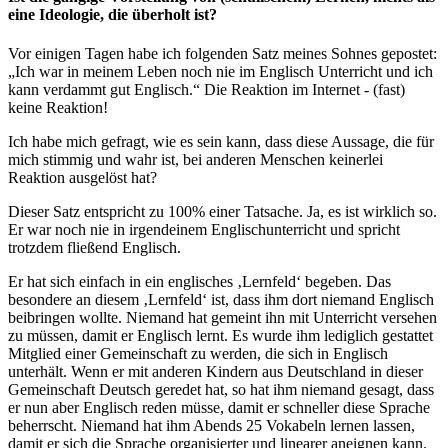
eine Ideologie, die überholt ist?
Vor einigen Tagen habe ich folgenden Satz meines Sohnes gepostet:
„Ich war in meinem Leben noch nie im Englisch Unterricht und ich
kann verdammt gut Englisch.“ Die Reaktion im Internet - (fast)
keine Reaktion!
Ich habe mich gefragt, wie es sein kann, dass diese Aussage, die für
mich stimmig und wahr ist, bei anderen Menschen keinerlei
Reaktion ausgelöst hat?
Dieser Satz entspricht zu 100% einer Tatsache. Ja, es ist wirklich so.
Er war noch nie in irgendeinem Englischunterricht und spricht
trotzdem fließend Englisch.
Er hat sich einfach in ein englisches ‚Lernfeld‘ begeben. Das
besondere an diesem ‚Lernfeld‘ ist, dass ihm dort niemand Englisch
beibringen wollte. Niemand hat gemeint ihn mit Unterricht versehen
zu müssen, damit er Englisch lernt. Es wurde ihm lediglich gestattet
Mitglied einer Gemeinschaft zu werden, die sich in Englisch
unterhält. Wenn er mit anderen Kindern aus Deutschland in dieser
Gemeinschaft Deutsch geredet hat, so hat ihm niemand gesagt, dass
er nun aber Englisch reden müsse, damit er schneller diese Sprache
beherrscht. Niemand hat ihm Abends 25 Vokabeln lernen lassen,
damit er sich die Sprache organisierter und linearer aneignen kann.