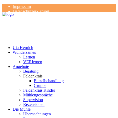
Impressum
Datenschutzerklärung
Kontakt
Rezensionen
Uta Henrich
Wundersames
Lernen
VERlernen
Angebote
Beratung
Feldenkrais
Einzelbehandlung
Gruppe
Feldenkrais Kinder
Mühlengespräche
Supervision
Rezensionen
Die Mühle
Übernachtungen