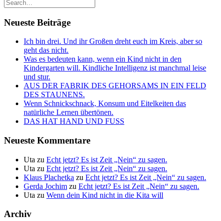
Neueste Beiträge
Ich bin drei. Und ihr Großen dreht euch im Kreis, aber so
geht das nicht.
Was es bedeuten kann, wenn ein Kind nicht in den
Kindergarten will. Kindliche Intelligenz ist manchmal leise
und stur.
AUS DER FABRIK DES GEHORSAMS IN EIN FELD
DES STAUNENS.
Wenn Schnickschnack, Konsum und Eitelkeiten das
natürliche Lernen übertönen.
DAS HAT HAND UND FUSS
Neueste Kommentare
Uta
zu
Echt jetzt? Es ist Zeit „Nein“ zu sagen.
Uta
zu
Echt jetzt? Es ist Zeit „Nein“ zu sagen.
Klaus Plachetka
zu
Echt jetzt? Es ist Zeit „Nein“ zu sagen.
Gerda Jochim
zu
Echt jetzt? Es ist Zeit „Nein“ zu sagen.
Uta
zu
Wenn dein Kind nicht in die Kita will
Archiv