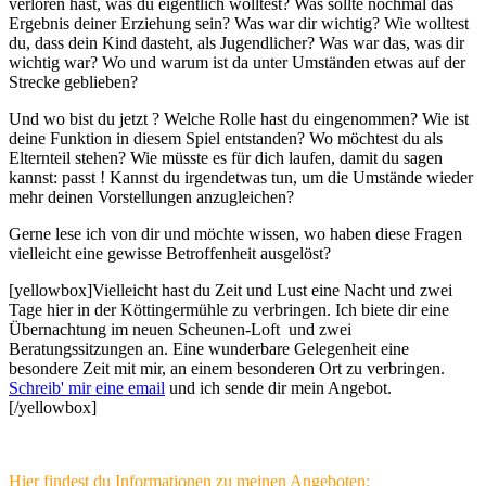
verloren hast, was du eigentlich wolltest? Was sollte nochmal das
Ergebnis deiner Erziehung sein? Was war dir wichtig? Wie wolltest
du, dass dein Kind dasteht, als Jugendlicher? Was war das, was dir
wichtig war? Wo und warum ist da unter Umständen etwas auf der
Strecke geblieben?
Und wo bist du jetzt ? Welche Rolle hast du eingenommen? Wie ist
deine Funktion in diesem Spiel entstanden? Wo möchtest du als
Elternteil stehen? Wie müsste es für dich laufen, damit du sagen
kannst: passt ! Kannst du irgendetwas tun, um die Umstände wieder
mehr deinen Vorstellungen anzugleichen?
Gerne lese ich von dir und möchte wissen, wo haben diese Fragen
vielleicht eine gewisse Betroffenheit ausgelöst?
[yellowbox]Vielleicht hast du Zeit und Lust eine Nacht und zwei
Tage hier in der Köttingermühle zu verbringen. Ich biete dir eine
Übernachtung im neuen Scheunen-Loft und zwei
Beratungssitzungen an. Eine wunderbare Gelegenheit eine
besondere Zeit mit mir, an einem besonderen Ort zu verbringen.
Schreib' mir eine email
und ich sende dir mein Angebot.
[/yellowbox]
Hier findest du Informationen zu meinen Angeboten: