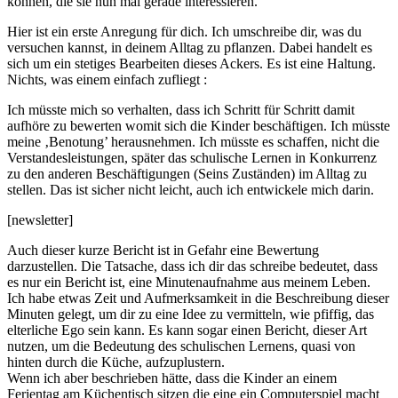
können, die sie nun mal gerade interessieren.
Hier ist ein erste Anregung für dich. Ich umschreibe dir, was du
versuchen kannst, in deinem Alltag zu pflanzen. Dabei handelt es
sich um ein stetiges Bearbeiten dieses Ackers. Es ist eine Haltung.
Nichts, was einem einfach zufliegt :
Ich müsste mich so verhalten, dass ich Schritt für Schritt damit
aufhöre zu bewerten womit sich die Kinder beschäftigen. Ich müsste
meine ‚Benotung’ herausnehmen. Ich müsste es schaffen, nicht die
Verstandesleistungen, später das schulische Lernen in Konkurrenz
zu den anderen Beschäftigungen (Seins Zuständen) im Alltag zu
stellen. Das ist sicher nicht leicht, auch ich entwickele mich darin.
[newsletter]
Auch dieser kurze Bericht ist in Gefahr eine Bewertung
darzustellen. Die Tatsache, dass ich dir das schreibe bedeutet, dass
es nur ein Bericht ist, eine Minutenaufnahme aus meinem Leben.
Ich habe etwas Zeit und Aufmerksamkeit in die Beschreibung dieser
Minuten gelegt, um dir zu eine Idee zu vermitteln, wie pfiffig, das
elterliche Ego sein kann. Es kann sogar einen Bericht, dieser Art
nutzen, um die Bedeutung des schulischen Lernens, quasi von
hinten durch die Küche, aufzuplustern.
Wenn ich aber beschrieben hätte, dass die Kinder an einem
Ferientag am Küchentisch sitzen die eine ein Computerspiel macht