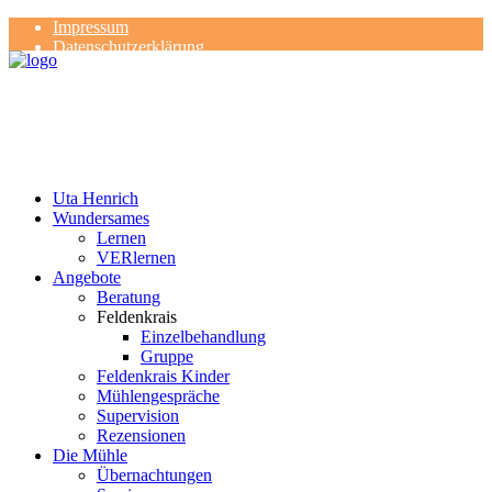
Impressum
Datenschutzerklärung
Kontakt
Rezensionen
Uta Henrich
Wundersames
Lernen
VERlernen
Angebote
Beratung
Feldenkrais
Einzelbehandlung
Gruppe
Feldenkrais Kinder
Mühlengespräche
Supervision
Rezensionen
Die Mühle
Übernachtungen