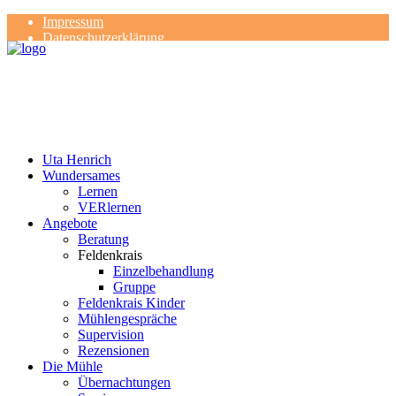
Impressum
Datenschutzerklärung
Kontakt
Rezensionen
Uta Henrich
Wundersames
Lernen
VERlernen
Angebote
Beratung
Feldenkrais
Einzelbehandlung
Gruppe
Feldenkrais Kinder
Mühlengespräche
Supervision
Rezensionen
Die Mühle
Übernachtungen