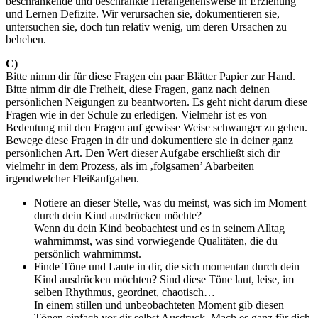
beschränkende und beschränkte Herangehensweise in Erziehung
und Lernen Defizite. Wir verursachen sie, dokumentieren sie,
untersuchen sie, doch tun relativ wenig, um deren Ursachen zu
beheben.
C)
Bitte nimm dir für diese Fragen ein paar Blätter Papier zur Hand.
Bitte nimm dir die Freiheit, diese Fragen, ganz nach deinen
persönlichen Neigungen zu beantworten. Es geht nicht darum diese
Fragen wie in der Schule zu erledigen. Vielmehr ist es von
Bedeutung mit den Fragen auf gewisse Weise schwanger zu gehen.
Bewege diese Fragen in dir und dokumentiere sie in deiner ganz
persönlichen Art. Den Wert dieser Aufgabe erschließt sich dir
vielmehr in dem Prozess, als im ‚folgsamen’ Abarbeiten
irgendwelcher Fleißaufgaben.
Notiere an dieser Stelle, was du meinst, was sich im Moment
durch dein Kind ausdrücken möchte?
Wenn du dein Kind beobachtest und es in seinem Alltag
wahrnimmst, was sind vorwiegende Qualitäten, die du
persönlich wahrnimmst.
Finde Töne und Laute in dir, die sich momentan durch dein
Kind ausdrücken möchten? Sind diese Töne laut, leise, im
selben Rhythmus, geordnet, chaotisch…
In einem stillen und unbeobachteten Moment gib diesen
Tönen einfach vor dir selbst Ausdruck. Mach es ganz für dich