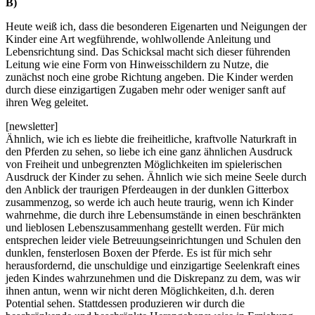
B)
Heute weiß ich, dass die besonderen Eigenarten und Neigungen der
Kinder eine Art wegführende, wohlwollende Anleitung und
Lebensrichtung sind. Das Schicksal macht sich dieser führenden
Leitung wie eine Form von Hinweisschildern zu Nutze, die
zunächst noch eine grobe Richtung angeben. Die Kinder werden
durch diese einzigartigen Zugaben mehr oder weniger sanft auf
ihren Weg geleitet.
[newsletter]
Ähnlich, wie ich es liebte die freiheitliche, kraftvolle Naturkraft in
den Pferden zu sehen, so liebe ich eine ganz ähnlichen Ausdruck
von Freiheit und unbegrenzten Möglichkeiten im spielerischen
Ausdruck der Kinder zu sehen. Ähnlich wie sich meine Seele durch
den Anblick der traurigen Pferdeaugen in der dunklen Gitterbox
zusammenzog, so werde ich auch heute traurig, wenn ich Kinder
wahrnehme, die durch ihre Lebensumstände in einen beschränkten
und lieblosen Lebenszusammenhang gestellt werden. Für mich
entsprechen leider viele Betreuungseinrichtungen und Schulen den
dunklen, fensterlosen Boxen der Pferde. Es ist für mich sehr
herausfordernd, die unschuldige und einzigartige Seelenkraft eines
jeden Kindes wahrzunehmen und die Diskrepanz zu dem, was wir
ihnen antun, wenn wir nicht deren Möglichkeiten, d.h. deren
Potential sehen. Stattdessen produzieren wir durch die