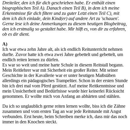
Dreiteiler, den ich für dich geschrieben habe. Er enthält einen
biographischen Teil A). Danach einen Teil B), in dem ich meine
Erkenntnisse für dich filtere und zu guter Letzt einen Teil C), mit
dem ich dich einlade, dein Kind(er) auf andere Art zu 'schauen'.
Gerne lese ich deine Anmerkungen zu diesem heutigen Blogbeitrag,
den ich erstmalig so gestaltet habe. Mir hilft es, von dir zu erfahren,
ob es dir dient.
A)
Ich war etwa zehn Jahre alt, als ich endlich Reitunterricht nehmen
durfte. Zuvor hatte ich etwa zwei Jahre gebettelt und gebettelt, um
endlich reiten lernen zu dürfen.
Es war so weit und meine harte Schule in diesem Reitstall begann.
Mein Reitlehrer war mit Sicherheit ein großer Reiter. Mit seiner
Geschichte in der Kavallerie war er unter heutigen Maßstäben
allerdings ein pädagogisches Trampeltier. Schon in der ersten Stunde
bin ich drei mal vom Pferd gestürzt. Auf meine Reitkenntnisse und
mein Unsicherheit und Bedürfnisse wurde hier keinerlei Rücksicht
genommen. Er wollte mich von Anfang an abhärten und stählen.
Da ich so unglaublich gerne reiten lernen wollte, biss ich die Zähne
zusammen und vom ersten Tag an war jede Reitstunde mit Angst
verbunden. Erst heute, beim Schreiben merke ich, dass mir das noch
immer in den Knochen steckt.