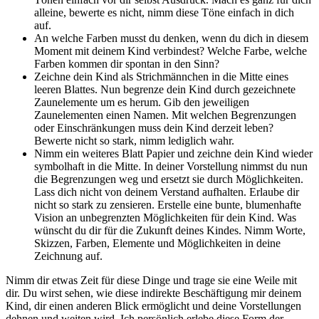
alleine, bewerte es nicht, nimm diese Töne einfach in dich
auf.
An welche Farben musst du denken, wenn du dich in diesem
Moment mit deinem Kind verbindest? Welche Farbe, welche
Farben kommen dir spontan in den Sinn?
Zeichne dein Kind als Strichmännchen in die Mitte eines
leeren Blattes. Nun begrenze dein Kind durch gezeichnete
Zaunelemente um es herum. Gib den jeweiligen
Zaunelementen einen Namen. Mit welchen Begrenzungen
oder Einschränkungen muss dein Kind derzeit leben?
Bewerte nicht so stark, nimm lediglich wahr.
Nimm ein weiteres Blatt Papier und zeichne dein Kind wieder
symbolhaft in die Mitte. In deiner Vorstellung nimmst du nun
die Begrenzungen weg und ersetzt sie durch Möglichkeiten.
Lass dich nicht von deinem Verstand aufhalten. Erlaube dir
nicht so stark zu zensieren. Erstelle eine bunte, blumenhafte
Vision an unbegrenzten Möglichkeiten für dein Kind. Was
wünscht du dir für die Zukunft deines Kindes. Nimm Worte,
Skizzen, Farben, Elemente und Möglichkeiten in deine
Zeichnung auf.
Nimm dir etwas Zeit für diese Dinge und trage sie eine Weile mit
dir. Du wirst sehen, wie diese indirekte Beschäftigung mir deinem
Kind, dir einen anderen Blick ermöglicht und deine Vorstellungen
dehnen und weiten wird. Ich persönlich erlebe diese Form der