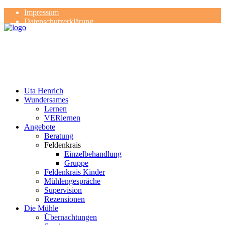
Impressum
Datenschutzerklärung
Kontakt
Rezensionen
Uta Henrich
Wundersames
Lernen
VERlernen
Angebote
Beratung
Feldenkrais
Einzelbehandlung
Gruppe
Feldenkrais Kinder
Mühlengespräche
Supervision
Rezensionen
Die Mühle
Übernachtungen