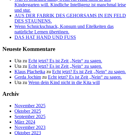
Kindergarten will. Kindliche Intelligenz ist manchmal leise
und stur.
AUS DER FABRIK DES GEHORSAMS IN EIN FELD
DES STAUNENS.
Wenn Schnickschnack, Konsum und Eitelkeiten das
natürliche Lernen übertönen.
DAS HAT HAND UND FUSS
Neueste Kommentare
Uta
zu
Echt jetzt? Es ist Zeit „Nein“ zu sagen.
Uta
zu
Echt jetzt? Es ist Zeit „Nein“ zu sagen.
Klaus Plachetka
zu
Echt jetzt? Es ist Zeit „Nein“ zu sagen.
Gerda Jochim
zu
Echt jetzt? Es ist Zeit „Nein“ zu sagen.
Uta
zu
Wenn dein Kind nicht in die Kita will
Archiv
November 2025
Oktober 2025
September 2025
März 2024
November 2023
Oktober 2023