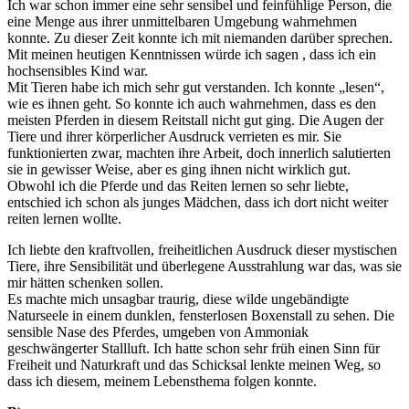
Ich war schon immer eine sehr sensibel und feinfühlige Person, die
eine Menge aus ihrer unmittelbaren Umgebung wahrnehmen
konnte. Zu dieser Zeit konnte ich mit niemanden darüber sprechen.
Mit meinen heutigen Kenntnissen würde ich sagen , dass ich ein
hochsensibles Kind war.
Mit Tieren habe ich mich sehr gut verstanden. Ich konnte „lesen“,
wie es ihnen geht. So konnte ich auch wahrnehmen, dass es den
meisten Pferden in diesem Reitstall nicht gut ging. Die Augen der
Tiere und ihrer körperlicher Ausdruck verrieten es mir. Sie
funktionierten zwar, machten ihre Arbeit, doch innerlich salutierten
sie in gewisser Weise, aber es ging ihnen nicht wirklich gut.
Obwohl ich die Pferde und das Reiten lernen so sehr liebte,
entschied ich schon als junges Mädchen, dass ich dort nicht weiter
reiten lernen wollte.
Ich liebte den kraftvollen, freiheitlichen Ausdruck dieser mystischen
Tiere, ihre Sensibilität und überlegene Ausstrahlung war das, was sie
mir hätten schenken sollen.
Es machte mich unsagbar traurig, diese wilde ungebändigte
Naturseele in einem dunklen, fensterlosen Boxenstall zu sehen. Die
sensible Nase des Pferdes, umgeben von Ammoniak
geschwängerter Stallluft. Ich hatte schon sehr früh einen Sinn für
Freiheit und Naturkraft und das Schicksal lenkte meinen Weg, so
dass ich diesem, meinem Lebensthema folgen konnte.