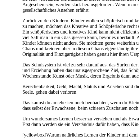
Angesehen sein, werden stark herausgefordert. Wenn man si
gesellschaftliches Ansehen erfährt.
Zurück zu den Kindern. Kinder wollen schöpferisch und kre
zu machen, möchten das Kreative und Schöpferische recht s
Ein schöpferisches und kreatives Kind kann nicht effizient
viel Saft man in ein Glas giessen kann, bevor es überläuf
Kinder können nicht anders. Sie möchten gerne weiterhin un
Chaos und kreieren aber in diesem Chaos eigenständig ihre
Originalität und Einzigartigkeit haben genau hier ihren U
Das Schulsystem ist viel zu sehr darauf aus, das Surfen de
und Erziehung haben das unausgesprochene Ziel, das Schöpf
Wochenstunde Kunst oder Musik, deren Ergebnis dann auc
Berechenbarkeit, Geld, Macht, Statuts und Ansehen sind di
Seele, gehen dabei verloren.
Das kannst du am ehesten noch beobachten, wenn du Kleink
dass selbst der Erwachsene, beim schieren Zuschauen no
Um wundersames Lernen besser zu verstehen und als Erwachs
Erst dann werden sie ein Verständnis dafür haben, dass Kin
[yellowbox]Warum natürliches Lernen der Kinder mit dem