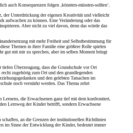
lich auch Konsequenzen folgen ‚könnten-müssten-sollten‘.
 der Unterdrückung der eigenen Kreativität und vielleicht
tark aufwachen zu können. Eine Veränderung oder das
nspirieren. Aber nicht zu viel davon, denn das würde das
seinandersetzung mit mehr Freiheit und Selbstbestimmung für
diese Themen in ihrer Familie eine größere Rolle spielen
ihr gut mit mir zu sprechen, aber im selben Moment bringt
der tiefen Überzeugung, dass die Grundschule vor Ort
cht recht zugehörig zum Ort und den grundlegenden
Erziehungsgedanken und den gelebten Tatsachen im
undschule noch verstärkt werden. Das Thema zehrt
 Lernens, die Erwachsenen ganz tief mit dem konfrontiert,
 den Lernweg der Kinder betrifft, sondern Erwachsene
chaffen, an die Grenzen der institutionellen Richtlinien
iten im Sinne der Entwicklung der Kinder, bedeutet immer