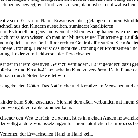
ch heraus bewegt, ein Produzent zu sein, dann ist es recht wahrschein
ativ sein. Es ist ihre Natur. Erwachsen aber, gefangen in ihrem Blin
chnell aus den Kindern austreiben, zumindest kanalisieren.
 sein. Es trödelt morgens und wenn die Eltern es eilig haben, wie die m
t. Auch muss man wissen, ob man mit Mutters teurer Hautcreme gut auf 
d möglichst ungestört in ihrer rechten Gehirnhälfte surfen. Sie möcht
 innere Ordnung. Leider ist das nicht die Ordnung der Produzenten un
rsprung. Leider zum Leidwesen der Erwachsenen.
r Kinder in ihrem kreativen Geist zu verhindern. Es ist geradezu dazu 
erische und Kreativ-Chaotische im Kind zu zerstören. Da hilft auch ei
h noch durch Noten bewertet wird.
e angebeteten Götter. Das Natürliche und Kreative im Menschen und der
inder beim Spiel zuschaust. Sie sind dermaßen verbunden mit ihrem Sc
ch ein wenig davon abbekommen kann.
ener den Weg ‚zurück‘ zu gehen, ist es in meinen Augen notwendig, da
der völlig andere Voraussetzungen für ihren natürlichen Lernprozess be
 Verlernen der Erwachsenen Hand in Hand geht.