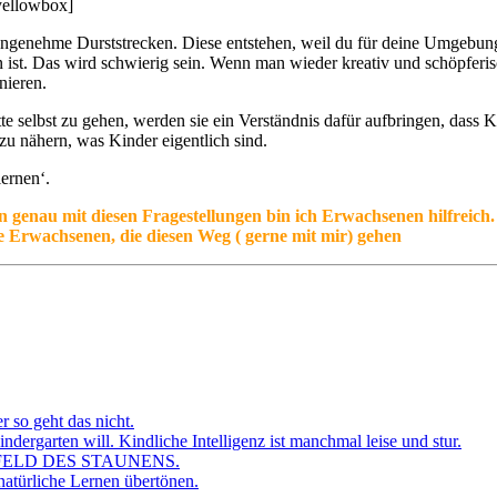
yellowbox]
genehme Durststrecken. Diese entstehen, weil du für deine Umgebung 
n ist. Das wird schwierig sein. Wenn man wieder kreativ und schöpferi
nieren.
e selbst zu gehen, werden sie ein Verständnis dafür aufbringen, dass
u nähern, was Kinder eigentlich sind.
ernen‘.
n genau mit diesen Fragestellungen bin ich Erwachsenen hilfreich. 
e Erwachsenen, die diesen Weg ( gerne mit mir) gehen
r so geht das nicht.
dergarten will. Kindliche Intelligenz ist manchmal leise und stur.
FELD DES STAUNENS.
atürliche Lernen übertönen.