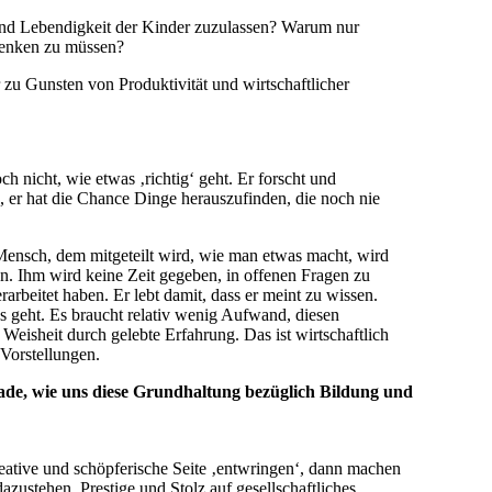
t und Lebendigkeit der Kinder zuzulassen? Warum nur
 lenken zu müssen?
 zu Gunsten von Produktivität und wirtschaftlicher
 nicht, wie etwas ‚richtig‘ geht. Er forscht und
, er hat die Chance Dinge herauszufinden, die noch nie
Mensch, dem mitgeteilt wird, wie man etwas macht, wird
n. Ihm wird keine Zeit gegeben, in offenen Fragen zu
rarbeitet haben. Er lebt damit, dass er meint zu wissen.
 geht. Es braucht relativ wenig Aufwand, diesen
Weisheit durch gelebte Erfahrung. Das ist wirtschaftlich
 Vorstellungen.
ade, wie uns diese Grundhaltung bezüglich Bildung und
ative und schöpferische Seite ‚entwringen‘, dann machen
azustehen. Prestige und Stolz auf gesellschaftliches