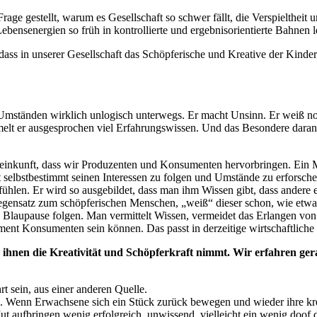
age gestellt, warum es Gesellschaft so schwer fällt, die Verspielthei
ebensenergien so früh in kontrollierte und ergebnisorientierte Bahnen
dass in unserer Gesellschaft das Schöpferische und Kreative der Kinder
 Umständen wirklich unlogisch unterwegs. Er macht Unsinn. Er weiß noch
mmelt er ausgesprochen viel Erfahrungswissen. Und das Besondere daran
reinkunft, dass wir Produzenten und Konsumenten hervorbringen. Ein 
selbstbestimmt seinen Interessen zu folgen und Umstände zu erforsche
fühlen. Er wird so ausgebildet, dass man ihm Wissen gibt, dass andere e
egensatz zum schöpferischen Menschen, „weiß“ dieser schon, wie etwas
n Blaupause folgen. Man vermittelt Wissen, vermeidet das Erlangen von 
ment Konsumenten sein können. Das passt in derzeitige wirtschaftliche
 ihnen die Kreativität und Schöpferkraft nimmt. Wir erfahren ger
t sein, aus einer anderen Quelle.
. Wenn Erwachsene sich ein Stück zurück bewegen und wieder ihre kre
Mut aufbringen wenig erfolgreich, unwissend, vielleicht ein wenig doof d