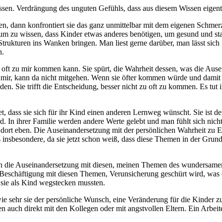
ssen. Verdrängung des unguten Gefühls, dass aus diesem Wissen eigent
 dann konfrontiert sie das ganz unmittelbar mit dem eigenen Schmerz,
um zu wissen, dass Kinder etwas anderes benötigen, um gesund und s
ukturen ins Wanken bringen. Man liest gerne darüber, man lässt sich i
n.
t zu oft zu mir kommen kann. Sie spürt, die Wahrheit dessen, was die Au
e mir, kann da nicht mitgehen. Wenn sie öfter kommen würde und damit 
n. Sie trifft die Entscheidung, besser nicht zu oft zu kommen. Es tut 
tet, dass sie sich für ihr Kind einen anderen Lernweg wünscht. Sie ist 
ird. In ihrer Familie werden andere Werte gelebt und man fühlt sich ni
dort eben. Die Auseinandersetzung mit der persönlichen Wahrheit zu 
ies insbesondere, da sie jetzt schon weiß, dass diese Themen in der Gr
och die Auseinandersetzung mit diesen, meinen Themen des wundersamen
er Beschäftigung mit diesen Themen, Verunsicherung geschürt wird, was
 sie als Kind wegstecken mussten.
 sehr sie der persönliche Wunsch, eine Veränderung für die Kinder zu s
llen auch direkt mit den Kollegen oder mit angstvollen Eltern. Ein Arbe