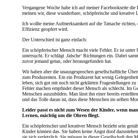
Vergangene Woche habe ich auf meiner Facebookseite die Fr
meinen wir, diese wunderbare, schöpferische und kreative L
Ich wollte meine Aufmerksamkeit auf die Tatsache richten, 
Effizienz geopfert wird.
Der Unterschied ist ganz einfach:
Ein schöpferischer Mensch macht viele Fehler. Er ist unter
untersucht. Er schlägt ‚falsche‘ Richtungen ein. Dabei sa
zuvor jemand getan, oder herausgefunden hat.
Wir haben aber die unausgesprochen gesellschaftliche Übe
zum Produzenten. Ein ein Produzent hat wenig Gelegenheit 
leben, sich gut mit noch nicht geklärten Fragestellungen zu 
Fehler machen empfindet dieser Mensch als schlecht. Im G
Menschen auszubilden. Man lässt ihn einer bereits erstellte
und das Tolle daran ist, dass diese Menschen im selben Mo
Leider passt es nicht zum Wesen der Kinder, wenn man
Lernen, mächtig um die Ohren fliegt.
Ein schöpferischer und kreativer Mensch bezieht sein genähr
Kinder können das. Sie haben keine Angst doof dazustehen
sie sich verletzlich. Sie müssen in dieser Gesellschaft den 