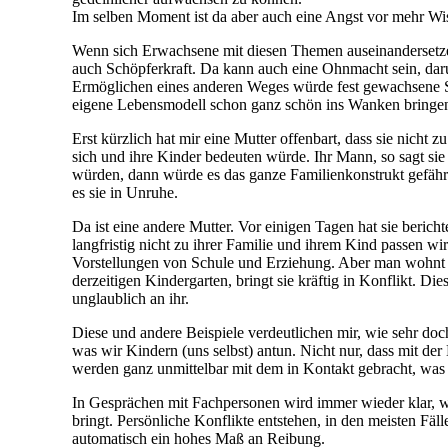
Im selben Moment ist da aber auch eine Angst vor mehr Wi
Wenn sich Erwachsene mit diesen Themen auseinandersetzen,
auch Schöpferkraft. Da kann auch eine Ohnmacht sein, dar
Ermöglichen eines anderen Weges würde fest gewachsene Str
eigene Lebensmodell schon ganz schön ins Wanken bringe
Erst kürzlich hat mir eine Mutter offenbart, dass sie nich
sich und ihre Kinder bedeuten würde. Ihr Mann, so sagt si
würden, dann würde es das ganze Familienkonstrukt gefährde
es sie in Unruhe.
Da ist eine andere Mutter. Vor einigen Tagen hat sie berich
langfristig nicht zu ihrer Familie und ihrem Kind passen w
Vorstellungen von Schule und Erziehung. Aber man wohnt 
derzeitigen Kindergarten, bringt sie kräftig in Konflikt. D
unglaublich an ihr.
Diese und andere Beispiele verdeutlichen mir, wie sehr d
was wir Kindern (uns selbst) antun. Nicht nur, dass mit d
werden ganz unmittelbar mit dem in Kontakt gebracht, was
In Gesprächen mit Fachpersonen wird immer wieder klar, wie
bringt. Persönliche Konflikte entstehen, in den meisten Fä
automatisch ein hohes Maß an Reibung.