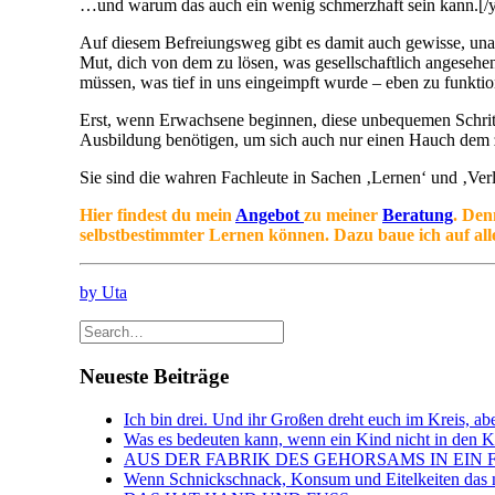
…und warum das auch ein wenig schmerzhaft sein kann.[/
Auf diesem Befreiungsweg gibt es damit auch gewisse, unan
Mut, dich von dem zu lösen, was gesellschaftlich angesehe
müssen, was tief in uns eingeimpft wurde – eben zu funktio
Erst, wenn Erwachsene beginnen, diese unbequemen Schritt
Ausbildung benötigen, um sich auch nur einen Hauch dem z
Sie sind die wahren Fachleute in Sachen ‚Lernen‘ und ‚Verl
Hier findest du mein
Angebot
zu meiner
Beratung
. Den
selbstbestimmter Lernen können. Dazu baue ich auf all
by Uta
Neueste Beiträge
Ich bin drei. Und ihr Großen dreht euch im Kreis, abe
Was es bedeuten kann, wenn ein Kind nicht in den Kin
AUS DER FABRIK DES GEHORSAMS IN EIN 
Wenn Schnickschnack, Konsum und Eitelkeiten das n