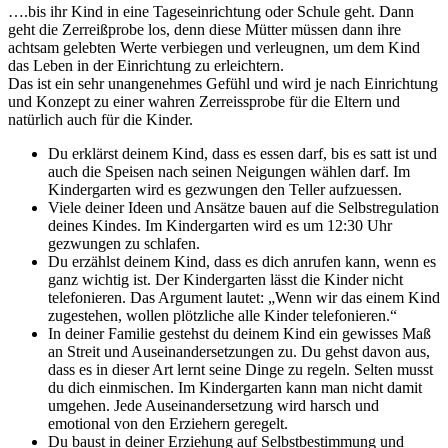
….bis ihr Kind in eine Tageseinrichtung oder Schule geht. Dann
geht die Zerreißprobe los, denn diese Mütter müssen dann ihre
achtsam gelebten Werte verbiegen und verleugnen, um dem Kind
das Leben in der Einrichtung zu erleichtern.
Das ist ein sehr unangenehmes Gefühl und wird je nach Einrichtung
und Konzept zu einer wahren Zerreissprobe für die Eltern und
natürlich auch für die Kinder.
Du erklärst deinem Kind, dass es essen darf, bis es satt ist und
auch die Speisen nach seinen Neigungen wählen darf. Im
Kindergarten wird es gezwungen den Teller aufzuessen.
Viele deiner Ideen und Ansätze bauen auf die Selbstregulation
deines Kindes. Im Kindergarten wird es um 12:30 Uhr
gezwungen zu schlafen.
Du erzählst deinem Kind, dass es dich anrufen kann, wenn es
ganz wichtig ist. Der Kindergarten lässt die Kinder nicht
telefonieren. Das Argument lautet: „Wenn wir das einem Kind
zugestehen, wollen plötzliche alle Kinder telefonieren.“
In deiner Familie gestehst du deinem Kind ein gewisses Maß
an Streit und Auseinandersetzungen zu. Du gehst davon aus,
dass es in dieser Art lernt seine Dinge zu regeln. Selten musst
du dich einmischen. Im Kindergarten kann man nicht damit
umgehen. Jede Auseinandersetzung wird harsch und
emotional von den Erziehern geregelt.
Du baust in deiner Erziehung auf Selbstbestimmung und