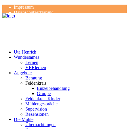
Impressum
Datenschutzerklärung
Kontakt
Rezensionen
Uta Henrich
Wundersames
Lernen
VERlernen
Angebote
Beratung
Feldenkrais
Einzelbehandlung
Gruppe
Feldenkrais Kinder
Mühlengespräche
Supervision
Rezensionen
Die Mühle
Übernachtungen