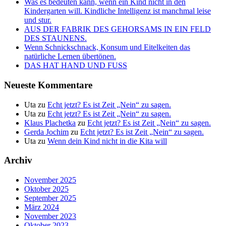
Was es bedeuten kann, wenn ein Kind nicht in den
Kindergarten will. Kindliche Intelligenz ist manchmal leise
und stur.
AUS DER FABRIK DES GEHORSAMS IN EIN FELD
DES STAUNENS.
Wenn Schnickschnack, Konsum und Eitelkeiten das
natürliche Lernen übertönen.
DAS HAT HAND UND FUSS
Neueste Kommentare
Uta
zu
Echt jetzt? Es ist Zeit „Nein“ zu sagen.
Uta
zu
Echt jetzt? Es ist Zeit „Nein“ zu sagen.
Klaus Plachetka
zu
Echt jetzt? Es ist Zeit „Nein“ zu sagen.
Gerda Jochim
zu
Echt jetzt? Es ist Zeit „Nein“ zu sagen.
Uta
zu
Wenn dein Kind nicht in die Kita will
Archiv
November 2025
Oktober 2025
September 2025
März 2024
November 2023
Oktober 2023