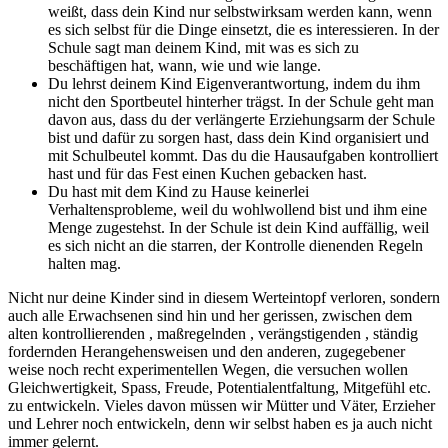
weißt, dass dein Kind nur selbstwirksam werden kann, wenn
es sich selbst für die Dinge einsetzt, die es interessieren. In der
Schule sagt man deinem Kind, mit was es sich zu
beschäftigen hat, wann, wie und wie lange.
Du lehrst deinem Kind Eigenverantwortung, indem du ihm
nicht den Sportbeutel hinterher trägst. In der Schule geht man
davon aus, dass du der verlängerte Erziehungsarm der Schule
bist und dafür zu sorgen hast, dass dein Kind organisiert und
mit Schulbeutel kommt. Das du die Hausaufgaben kontrolliert
hast und für das Fest einen Kuchen gebacken hast.
Du hast mit dem Kind zu Hause keinerlei
Verhaltensprobleme, weil du wohlwollend bist und ihm eine
Menge zugestehst. In der Schule ist dein Kind auffällig, weil
es sich nicht an die starren, der Kontrolle dienenden Regeln
halten mag.
Nicht nur deine Kinder sind in diesem Werteintopf verloren, sondern
auch alle Erwachsenen sind hin und her gerissen, zwischen dem
alten kontrollierenden , maßregelnden , verängstigenden , ständig
fordernden Herangehensweisen und den anderen, zugegebener
weise noch recht experimentellen Wegen, die versuchen wollen
Gleichwertigkeit, Spass, Freude, Potentialentfaltung, Mitgefühl etc.
zu entwickeln. Vieles davon müssen wir Mütter und Väter, Erzieher
und Lehrer noch entwickeln, denn wir selbst haben es ja auch nicht
immer gelernt.