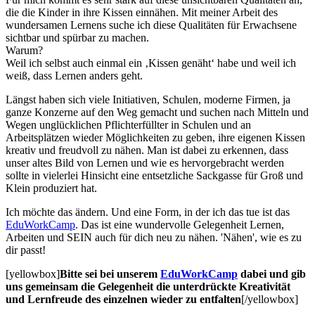
die die Kinder in ihre Kissen einnähen. Mit meiner Arbeit des
wundersamen Lernens suche ich diese Qualitäten für Erwachsene
sichtbar und spürbar zu machen.
Warum?
Weil ich selbst auch einmal ein ‚Kissen genäht‘ habe und weil ich
weiß, dass Lernen anders geht.
Längst haben sich viele Initiativen, Schulen, moderne Firmen, ja
ganze Konzerne auf den Weg gemacht und suchen nach Mitteln und
Wegen unglücklichen Pflichterfüllter in Schulen und an
Arbeitsplätzen wieder Möglichkeiten zu geben, ihre eigenen Kissen
kreativ und freudvoll zu nähen. Man ist dabei zu erkennen, dass
unser altes Bild von Lernen und wie es hervorgebracht werden
sollte in vielerlei Hinsicht eine entsetzliche Sackgasse für Groß und
Klein produziert hat.
Ich möchte das ändern. Und eine Form, in der ich das tue ist das
EduWorkCamp
. Das ist eine wundervolle Gelegenheit Lernen,
Arbeiten und SEIN auch für dich neu zu nähen. 'Nähen', wie es zu
dir passt!
[yellowbox]
Bitte sei bei unserem
EduWorkCamp
dabei und gib
uns gemeinsam die Gelegenheit die unterdrückte Kreativität
und Lernfreude des einzelnen wieder zu entfalten
[/yellowbox]