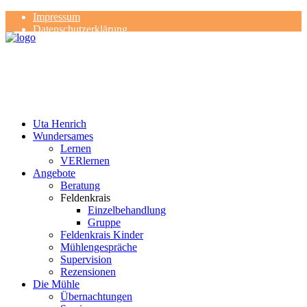
Impressum
Datenschutzerklärung
Kontakt
Rezensionen
Uta Henrich
Wundersames
Lernen
VERlernen
Angebote
Beratung
Feldenkrais
Einzelbehandlung
Gruppe
Feldenkrais Kinder
Mühlengespräche
Supervision
Rezensionen
Die Mühle
Übernachtungen