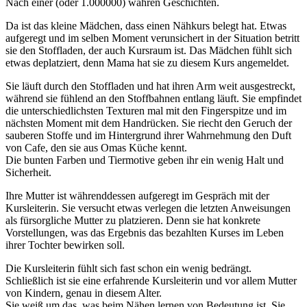
Nach einer (oder 1.000000) wahren Geschichten.
Da ist das kleine Mädchen, dass einen Nähkurs belegt hat. Etwas
aufgeregt und im selben Moment verunsichert in der Situation betritt
sie den Stoffladen, der auch Kursraum ist. Das Mädchen fühlt sich
etwas deplatziert, denn Mama hat sie zu diesem Kurs angemeldet.
Sie läuft durch den Stoffladen und hat ihren Arm weit ausgestreckt,
während sie fühlend an den Stoffbahnen entlang läuft. Sie empfindet
die unterschiedlichsten Texturen mal mit den Fingerspitze und im
nächsten Moment mit dem Handrücken. Sie riecht den Geruch der
sauberen Stoffe und im Hintergrund ihrer Wahrnehmung den Duft
von Cafe, den sie aus Omas Küche kennt.
Die bunten Farben und Tiermotive geben ihr ein wenig Halt und
Sicherheit.
Ihre Mutter ist währenddessen aufgeregt im Gespräch mit der
Kursleiterin. Sie versucht etwas verlegen die letzten Anweisungen
als fürsorgliche Mutter zu platzieren. Denn sie hat konkrete
Vorstellungen, was das Ergebnis das bezahlten Kurses im Leben
ihrer Tochter bewirken soll.
Die Kursleiterin fühlt sich fast schon ein wenig bedrängt.
Schließlich ist sie eine erfahrende Kursleiterin und vor allem Mutter
von Kindern, genau in diesem Alter.
Sie weiß um das, was beim Nähen lernen von Bedeutung ist. Sie