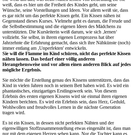
weiß, dass es hier um die Freiheit des Kindes geht, um seine
Wünsche, seine Vorstellungen und Ideen. Vor allem weiß sie, dass
es gar nicht um das perfekte Kissen geht. Ein Kissen nähen ist
Gegenstand dieses Kurses. Vielmehr geht es darum, die Freude und
die Selbstbestimmung und die eigenen Ideen des Mädchens zu
unterstützten. Die Kursleiterin weiß darum, wie sich ‚lernen‘
vollzieht. Sie selbst, in ihrem eigenen Lernprozess hat über
Jahrzehnte die Erfahrung gemacht, dass sich ihre Nähkünste (noch)
immer entlang am ‚Unperfekten' entwickeln.
Sie will die Flamme im Kind schüren, nicht das perfekte Kissen
nähen lassen. Das bedarf einer völlig anderen
Herangehensweise und vor allem einen anderen Blick auf jedes
mögliche Ergebnis.
Sie möchte die Erstellung genau des Kissens unterstützen, dass das
Kind in vielen Jahren noch in seinem Bett haben wird. Es wird ein
phantastisches, einzigartiges Erstlingswerk sein. Von diesem
Erlebnis des ersten eigenen Kissens wird sie einmal ihren eigenen
Kindern berichten. Es wird ein Erlebnis sein, dass Herz, Geduld,
Wohlwollen und freudvolles Lernen in die nächste Generation
tragen wird.
Es ist ein Kissen, in dessen nicht perfekten Nähten und der
eigenwilligen Stoffzusammenstellung etwas eingenäht ist, dass man
nur mit dem eigenen Herzen sehen kann. Nur die Tochter kann es