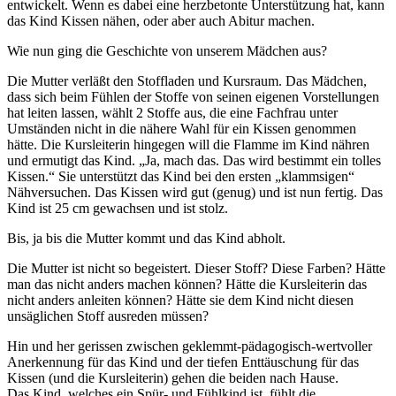
entwickelt. Wenn es dabei eine herzbetonte Unterstützung hat, kann
das Kind Kissen nähen, oder aber auch Abitur machen.
Wie nun ging die Geschichte von unserem Mädchen aus?
Die Mutter verläßt den Stoffladen und Kursraum. Das Mädchen,
dass sich beim Fühlen der Stoffe von seinen eigenen Vorstellungen
hat leiten lassen, wählt 2 Stoffe aus, die eine Fachfrau unter
Umständen nicht in die nähere Wahl für ein Kissen genommen
hätte. Die Kursleiterin hingegen will die Flamme im Kind nähren
und ermutigt das Kind. „Ja, mach das. Das wird bestimmt ein tolles
Kissen.“ Sie unterstützt das Kind bei den ersten „klammsigen“
Nähversuchen. Das Kissen wird gut (genug) und ist nun fertig. Das
Kind ist 25 cm gewachsen und ist stolz.
Bis, ja bis die Mutter kommt und das Kind abholt.
Die Mutter ist nicht so begeistert. Dieser Stoff? Diese Farben? Hätte
man das nicht anders machen können? Hätte die Kursleiterin das
nicht anders anleiten können? Hätte sie dem Kind nicht diesen
unsäglichen Stoff ausreden müssen?
Hin und her gerissen zwischen geklemmt-pädagogisch-wertvoller
Anerkennung für das Kind und der tiefen Enttäuschung für das
Kissen (und die Kursleiterin) gehen die beiden nach Hause.
Das Kind, welches ein Spür- und Fühlkind ist, fühlt die