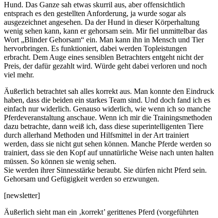
Hund. Das Ganze sah etwas skurril aus, aber offensichtlich
entsprach es den gestellten Anforderung, ja wurde sogar als
ausgezeichnet angesehen. Da der Hund in dieser Körperhaltung
wenig sehen kann, kann er gehorsam sein. Mir fiel unmittelbar das
Wort „Blinder Gehorsam“ ein. Man kann ihn in Mensch und Tier
hervorbringen. Es funktioniert, dabei werden Topleistungen
erbracht. Dem Auge eines sensiblen Betrachters entgeht nicht der
Preis, der dafür gezahlt wird. Würde geht dabei verloren und noch
viel mehr.
Äußerlich betrachtet sah alles korrekt aus. Man konnte den Eindruck
haben, dass die beiden ein starkes Team sind. Und doch fand ich es
einfach nur widerlich. Genauso widerlich, wie wenn ich so manche
Pferdeveranstaltung anschaue. Wenn ich mir die Trainingsmethoden
dazu betrachte, dann weiß ich, dass diese superintelligenten Tiere
durch allerhand Methoden und Hilfsmittel in der Art trainiert
werden, dass sie nicht gut sehen können. Manche Pferde werden so
trainiert, dass sie den Kopf auf unnatürliche Weise nach unten halten
müssen. So können sie wenig sehen.
Sie werden ihrer Sinnesstärke beraubt. Sie dürfen nicht Pferd sein.
Gehorsam und Gefügigkeit werden so erzwungen.
[newsletter]
Äußerlich sieht man ein ‚korrekt’ gerittenes Pferd (vorgeführten