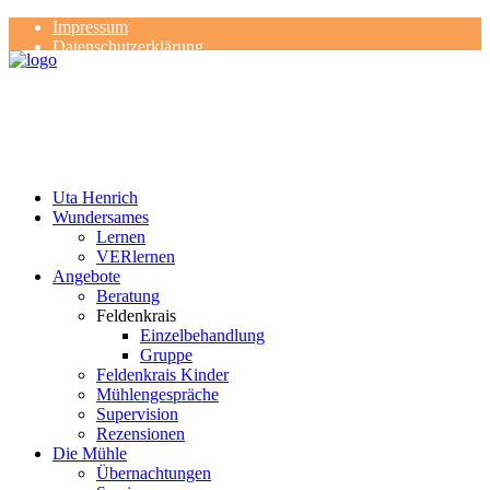
Impressum
Datenschutzerklärung
Kontakt
Rezensionen
Uta Henrich
Wundersames
Lernen
VERlernen
Angebote
Beratung
Feldenkrais
Einzelbehandlung
Gruppe
Feldenkrais Kinder
Mühlengespräche
Supervision
Rezensionen
Die Mühle
Übernachtungen