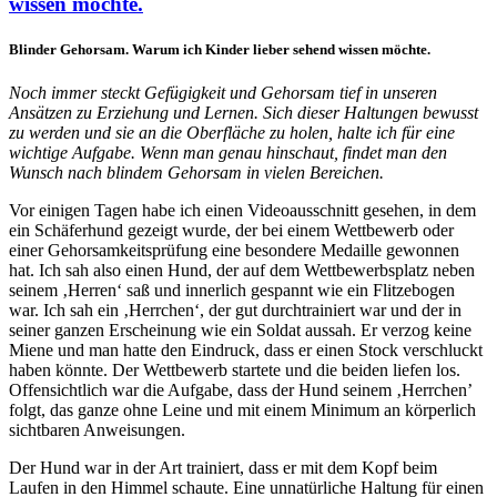
wissen möchte.
Blinder Gehorsam. Warum ich Kinder lieber sehend wissen möchte.
Noch immer steckt Gefügigkeit und Gehorsam tief in unseren
Ansätzen zu Erziehung und Lernen. Sich dieser Haltungen bewusst
zu werden und sie an die Oberfläche zu holen, halte ich für eine
wichtige Aufgabe. Wenn man genau hinschaut, findet man den
Wunsch nach blindem Gehorsam in vielen Bereichen.
Vor einigen Tagen habe ich einen Videoausschnitt gesehen, in dem
ein Schäferhund gezeigt wurde, der bei einem Wettbewerb oder
einer Gehorsamkeitsprüfung eine besondere Medaille gewonnen
hat. Ich sah also einen Hund, der auf dem Wettbewerbsplatz neben
seinem ‚Herren‘ saß und innerlich gespannt wie ein Flitzebogen
war. Ich sah ein ‚Herrchen‘, der gut durchtrainiert war und der in
seiner ganzen Erscheinung wie ein Soldat aussah. Er verzog keine
Miene und man hatte den Eindruck, dass er einen Stock verschluckt
haben könnte. Der Wettbewerb startete und die beiden liefen los.
Offensichtlich war die Aufgabe, dass der Hund seinem ‚Herrchen’
folgt, das ganze ohne Leine und mit einem Minimum an körperlich
sichtbaren Anweisungen.
Der Hund war in der Art trainiert, dass er mit dem Kopf beim
Laufen in den Himmel schaute. Eine unnatürliche Haltung für einen