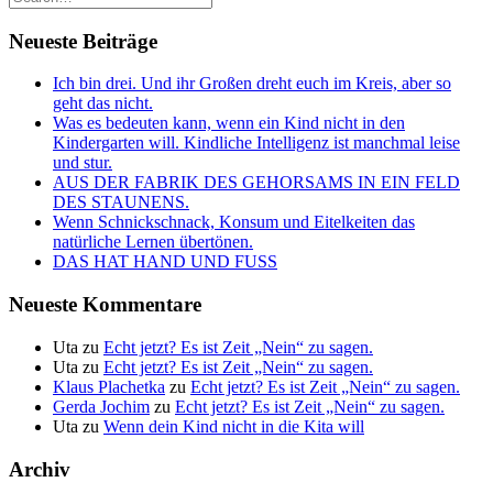
Neueste Beiträge
Ich bin drei. Und ihr Großen dreht euch im Kreis, aber so
geht das nicht.
Was es bedeuten kann, wenn ein Kind nicht in den
Kindergarten will. Kindliche Intelligenz ist manchmal leise
und stur.
AUS DER FABRIK DES GEHORSAMS IN EIN FELD
DES STAUNENS.
Wenn Schnickschnack, Konsum und Eitelkeiten das
natürliche Lernen übertönen.
DAS HAT HAND UND FUSS
Neueste Kommentare
Uta
zu
Echt jetzt? Es ist Zeit „Nein“ zu sagen.
Uta
zu
Echt jetzt? Es ist Zeit „Nein“ zu sagen.
Klaus Plachetka
zu
Echt jetzt? Es ist Zeit „Nein“ zu sagen.
Gerda Jochim
zu
Echt jetzt? Es ist Zeit „Nein“ zu sagen.
Uta
zu
Wenn dein Kind nicht in die Kita will
Archiv