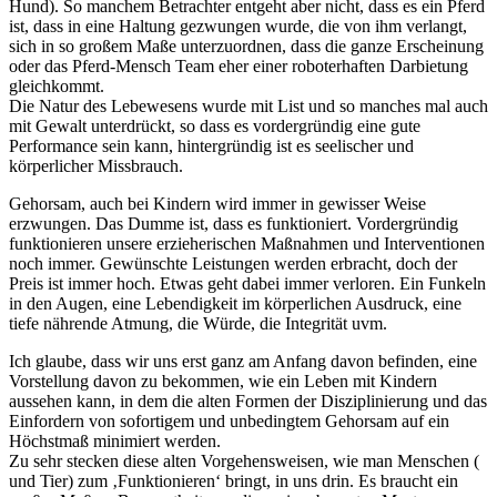
Hund). So manchem Betrachter entgeht aber nicht, dass es ein Pferd
ist, dass in eine Haltung gezwungen wurde, die von ihm verlangt,
sich in so großem Maße unterzuordnen, dass die ganze Erscheinung
oder das Pferd-Mensch Team eher einer roboterhaften Darbietung
gleichkommt.
Die Natur des Lebewesens wurde mit List und so manches mal auch
mit Gewalt unterdrückt, so dass es vordergründig eine gute
Performance sein kann, hintergründig ist es seelischer und
körperlicher Missbrauch.
Gehorsam, auch bei Kindern wird immer in gewisser Weise
erzwungen. Das Dumme ist, dass es funktioniert. Vordergründig
funktionieren unsere erzieherischen Maßnahmen und Interventionen
noch immer. Gewünschte Leistungen werden erbracht, doch der
Preis ist immer hoch. Etwas geht dabei immer verloren. Ein Funkeln
in den Augen, eine Lebendigkeit im körperlichen Ausdruck, eine
tiefe nährende Atmung, die Würde, die Integrität uvm.
Ich glaube, dass wir uns erst ganz am Anfang davon befinden, eine
Vorstellung davon zu bekommen, wie ein Leben mit Kindern
aussehen kann, in dem die alten Formen der Disziplinierung und das
Einfordern von sofortigem und unbedingtem Gehorsam auf ein
Höchstmaß minimiert werden.
Zu sehr stecken diese alten Vorgehensweisen, wie man Menschen (
und Tier) zum ‚Funktionieren‘ bringt, in uns drin. Es braucht ein