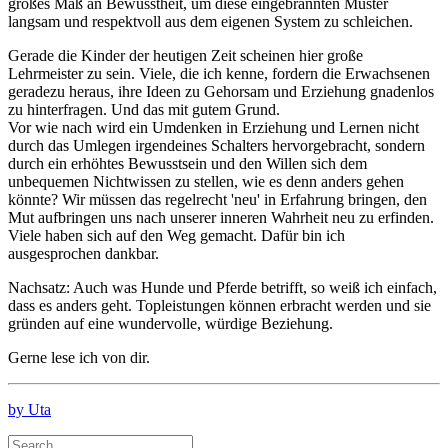
großes Maß an Bewusstheit, um diese eingebrannten Muster
langsam und respektvoll aus dem eigenen System zu schleichen.
Gerade die Kinder der heutigen Zeit scheinen hier große
Lehrmeister zu sein. Viele, die ich kenne, fordern die Erwachsenen
geradezu heraus, ihre Ideen zu Gehorsam und Erziehung gnadenlos
zu hinterfragen. Und das mit gutem Grund.
Vor wie nach wird ein Umdenken in Erziehung und Lernen nicht
durch das Umlegen irgendeines Schalters hervorgebracht, sondern
durch ein erhöhtes Bewusstsein und den Willen sich dem
unbequemen Nichtwissen zu stellen, wie es denn anders gehen
könnte? Wir müssen das regelrecht 'neu' in Erfahrung bringen, den
Mut aufbringen uns nach unserer inneren Wahrheit neu zu erfinden.
Viele haben sich auf den Weg gemacht. Dafür bin ich
ausgesprochen dankbar.
Nachsatz: Auch was Hunde und Pferde betrifft, so weiß ich einfach,
dass es anders geht. Topleistungen können erbracht werden und sie
gründen auf eine wundervolle, würdige Beziehung.
Gerne lese ich von dir.
by Uta