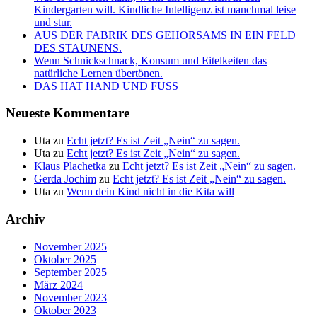
Kindergarten will. Kindliche Intelligenz ist manchmal leise
und stur.
AUS DER FABRIK DES GEHORSAMS IN EIN FELD
DES STAUNENS.
Wenn Schnickschnack, Konsum und Eitelkeiten das
natürliche Lernen übertönen.
DAS HAT HAND UND FUSS
Neueste Kommentare
Uta
zu
Echt jetzt? Es ist Zeit „Nein“ zu sagen.
Uta
zu
Echt jetzt? Es ist Zeit „Nein“ zu sagen.
Klaus Plachetka
zu
Echt jetzt? Es ist Zeit „Nein“ zu sagen.
Gerda Jochim
zu
Echt jetzt? Es ist Zeit „Nein“ zu sagen.
Uta
zu
Wenn dein Kind nicht in die Kita will
Archiv
November 2025
Oktober 2025
September 2025
März 2024
November 2023
Oktober 2023