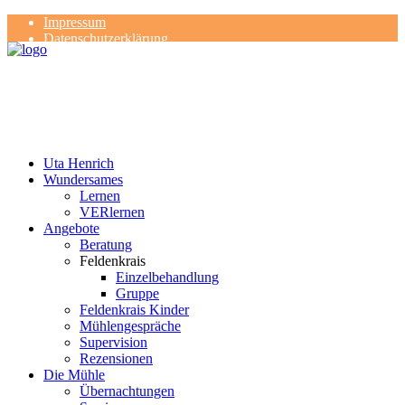
Impressum
Datenschutzerklärung
Kontakt
Rezensionen
Uta Henrich
Wundersames
Lernen
VERlernen
Angebote
Beratung
Feldenkrais
Einzelbehandlung
Gruppe
Feldenkrais Kinder
Mühlengespräche
Supervision
Rezensionen
Die Mühle
Übernachtungen