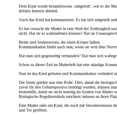
Dem Kind wurde beispielsweise ‚mitgeteilt‘, wie es der Mut
tiefsten Inneren ablehnt.
Auch das Kind hat kommuniziert. Es hat sich mitgeteilt und 
Es hat versucht die Mutter in eine Welt der Zeitlosigkeit 
nicht. Hat sie es wahrnehmen können? Hat sie Unausspr
Beide sind Seelenwesen, die einen Körper haben.
Kommunikation findet auch statt, wenn sie weit über Nerv
Hat man sich gegenseitig verstanden? Hat man sich wahr
Schon zu dieser Zeit im Mutterleib hat eine ständige Kommu
Nun ist das Kind geboren und Kommunikation verändert sic
Die Sinne spielen nun eine Rolle. Dies, damit die biolog
zuvor für den Geburtsprozess benötigt wurden, müssen nun
bestenfalls, damit sie nicht unnötig im System von Mutter o
Biologische Regelkreisläufe möchten/ müssen an ihren Pla
Eine Mutter oder ein Kind, die noch mit Stresshormonen d
und Tor geöffnet.