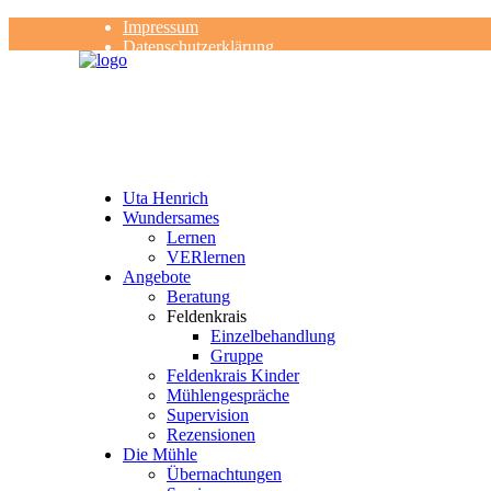
Impressum
Datenschutzerklärung
Kontakt
Rezensionen
Uta Henrich
Wundersames
Lernen
VERlernen
Angebote
Beratung
Feldenkrais
Einzelbehandlung
Gruppe
Feldenkrais Kinder
Mühlengespräche
Supervision
Rezensionen
Die Mühle
Übernachtungen