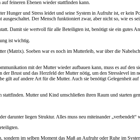
auf feineren Ebenen wieder stattfinden kann.
 Hunger und Stress leidet und seine System in Aufruhr ist, er kein Pot
sgeschaltet. Der Mensch funktioniert zwar, aber nicht so, wie es sei
t. Damit sie wertvoll für alle Beteiligten ist, benötigt sie ein gutes 
ung ist wichtig.
Mutter (Matrix). Soeben war es noch im Mutterleib, war über die Nabel
Kommunikation mit der Mutter wieder aufbauen kann, muss es auf den s
 der Brust und das Herzfeld der Mutter nötig, um den Stresslevel im 
gilt auf andere Art für die Mutter. Auch sie benötigt Gelegenheit auf 
m stattfinden. Mutter und Kind umschließen ihren Raum und starten gem
er darunter liegen Struktur. Alles muss neu miteinander „verbendelt“ 
teiligten.
nen, sondern im selben Moment das Maß an Aufruhr oder Ruhe im Syste