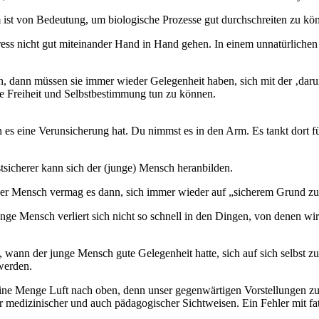
st von Bedeutung, um biologische Prozesse gut durchschreiten zu kö
ess nicht gut miteinander Hand in Hand gehen. In einem unnatürlichen 
, dann müssen sie immer wieder Gelegenheit haben, sich mit der ‚darun
ie Freiheit und Selbstbestimmung tun zu können.
es eine Verunsicherung hat. Du nimmst es in den Arm. Es tankt dort
stsicherer kann sich der (junge) Mensch heranbilden.
t. Der Mensch vermag es dann, sich immer wieder auf „sicherem Grund z
nge Mensch verliert sich nicht so schnell in den Dingen, von denen wi
wann der junge Mensch gute Gelegenheit hatte, sich auf sich selbst zu
werden.
 eine Menge Luft nach oben, denn unser gegenwärtigen Vorstellungen z
 medizinischer und auch pädagogischer Sichtweisen. Ein Fehler mit fa