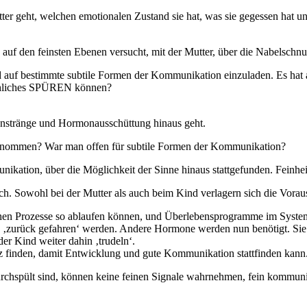
ter geht, welchen emotionalen Zustand sie hat, was sie gegessen hat un
auf den feinsten Ebenen versucht, mit der Mutter, über die Nabelschnur
und auf bestimmte subtile Formen der Kommunikation einzuladen. Es hat 
echliches SPÜREN können?
enstränge und Hormonausschüttung hinaus geht.
genommen? War man offen für subtile Formen der Kommunikation?
nikation, über die Möglichkeit der Sinne hinaus stattgefunden. Feinhei
h. Sowohl bei der Mutter als auch beim Kind verlagern sich die Vora
ischen Prozesse so ablaufen können, und Überlebensprogramme im Syst
 ‚zurück gefahren‘ werden. Andere Hormone werden nun benötigt. Sie 
der Kind weiter dahin ‚trudeln‘.
tz finden, damit Entwicklung und gute Kommunikation stattfinden kann
urchspült sind, können keine feinen Signale wahrnehmen, fein kommuni