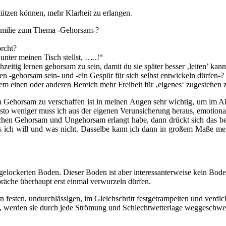
stützen können, mehr Klarheit zu erlangen.
 Familie zum Thema -Gehorsam-?
orcht?
unter meinen Tisch stellst, …..!“
zeitig lernen gehorsam zu sein, damit du sie später besser ‚leiten’ kan
 -gehorsam sein- und -ein Gespür für sich selbst entwickeln dürfen-?
em einen oder anderen Bereich mehr Freiheit für ‚eigenes‘ zugestehen
 Gehorsam zu verschaffen ist in meinen Augen sehr wichtig, um im Allta
to weniger muss ich aus der eigenen Verunsicherung heraus, emotional
en Gehorsam und Ungehorsam erlangt habe, dann drückt sich das bei
as ich will und was nicht. Dasselbe kann ich dann in großem Maße m
gelockerten Boden. Dieser Boden ist aber interessanterweise kein Boden
präche überhaupt erst einmal verwurzeln dürfen.
 festen, undurchlässigen, im Gleichschritt festgetrampelten und verdi
n, werden sie durch jede Strömung und Schlechtwetterlage weggeschwe