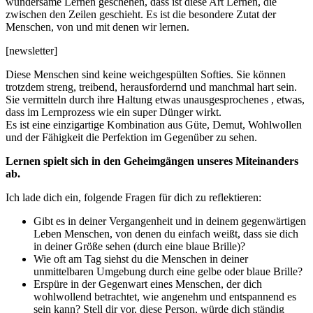
wundersame Lernen geschehen, dass ist diese Art Lernen, die
zwischen den Zeilen geschieht. Es ist die besondere Zutat der
Menschen, von und mit denen wir lernen.
[newsletter]
Diese Menschen sind keine weichgespülten Softies. Sie können
trotzdem streng, treibend, herausfordernd und manchmal hart sein.
Sie vermitteln durch ihre Haltung etwas unausgesprochenes , etwas,
dass im Lernprozess wie ein super Dünger wirkt.
Es ist eine einzigartige Kombination aus Güte, Demut, Wohlwollen
und der Fähigkeit die Perfektion im Gegenüber zu sehen.
Lernen spielt sich in den Geheimgängen unseres Miteinanders
ab.
Ich lade dich ein, folgende Fragen für dich zu reflektieren:
Gibt es in deiner Vergangenheit und in deinem gegenwärtigen
Leben Menschen, von denen du einfach weißt, dass sie dich
in deiner Größe sehen (durch eine blaue Brille)?
Wie oft am Tag siehst du die Menschen in deiner
unmittelbaren Umgebung durch eine gelbe oder blaue Brille?
Erspüre in der Gegenwart eines Menschen, der dich
wohlwollend betrachtet, wie angenehm und entspannend es
sein kann? Stell dir vor, diese Person, würde dich ständig