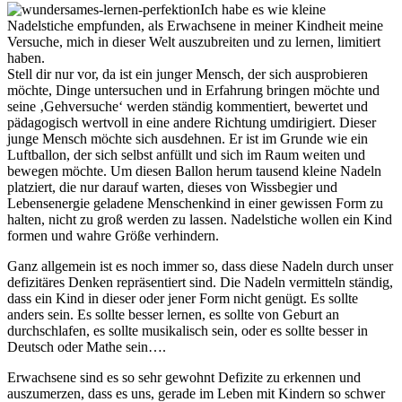
Ich habe es wie kleine
Nadelstiche empfunden, als Erwachsene in meiner Kindheit meine
Versuche, mich in dieser Welt auszubreiten und zu lernen, limitiert
haben.
Stell dir nur vor, da ist ein junger Mensch, der sich ausprobieren
möchte, Dinge untersuchen und in Erfahrung bringen möchte und
seine ‚Gehversuche‘ werden ständig kommentiert, bewertet und
pädagogisch wertvoll in eine andere Richtung umdirigiert. Dieser
junge Mensch möchte sich ausdehnen. Er ist im Grunde wie ein
Luftballon, der sich selbst anfüllt und sich im Raum weiten und
bewegen möchte. Um diesen Ballon herum tausend kleine Nadeln
platziert, die nur darauf warten, dieses von Wissbegier und
Lebensenergie geladene Menschenkind in einer gewissen Form zu
halten, nicht zu groß werden zu lassen. Nadelstiche wollen ein Kind
formen und wahre Größe verhindern.
Ganz allgemein ist es noch immer so, dass diese Nadeln durch unser
defizitäres Denken repräsentiert sind. Die Nadeln vermitteln ständig,
dass ein Kind in dieser oder jener Form nicht genügt. Es sollte
anders sein. Es sollte besser lernen, es sollte von Geburt an
durchschlafen, es sollte musikalisch sein, oder es sollte besser in
Deutsch oder Mathe sein….
Erwachsene sind es so sehr gewohnt Defizite zu erkennen und
auszumerzen, dass es uns, gerade im Leben mit Kindern so schwer