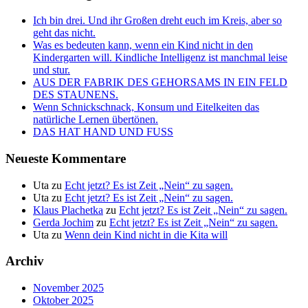
Ich bin drei. Und ihr Großen dreht euch im Kreis, aber so
geht das nicht.
Was es bedeuten kann, wenn ein Kind nicht in den
Kindergarten will. Kindliche Intelligenz ist manchmal leise
und stur.
AUS DER FABRIK DES GEHORSAMS IN EIN FELD
DES STAUNENS.
Wenn Schnickschnack, Konsum und Eitelkeiten das
natürliche Lernen übertönen.
DAS HAT HAND UND FUSS
Neueste Kommentare
Uta
zu
Echt jetzt? Es ist Zeit „Nein“ zu sagen.
Uta
zu
Echt jetzt? Es ist Zeit „Nein“ zu sagen.
Klaus Plachetka
zu
Echt jetzt? Es ist Zeit „Nein“ zu sagen.
Gerda Jochim
zu
Echt jetzt? Es ist Zeit „Nein“ zu sagen.
Uta
zu
Wenn dein Kind nicht in die Kita will
Archiv
November 2025
Oktober 2025