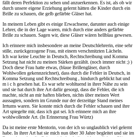
fällt deren Perfektion zu sehen und anzuerkennen. Es ist, als ob wir
durch unsere eigene Erziehung gelernt hätten die Kinder durch ein
Brille zu schauen, die gelb gefärbte Gläser hat.
In meinem Leben gibt es einige Erwachsene, darunter auch einige
Lehrer, die in der Lage waren, mich durch eine anders gefärbte
Brille zu schauen. Sagen wir, diese Gläser wären hellblau gewesen.
Ich erinnere mich insbesondere an meine Deutschlehrerin, eine sehr
stille, zurückgezogene Frau, mit einem verschmitzten Lächeln.
Ich war keine Leuchte in Deutsch, Rechtschreibung und Komma
Setzung hat nicht zu meinen Stärken gezählt. (noch immer nicht ;) )
Doch diese Frau hatte etwas, (blaue Brillengläser, durch
Wohlwollen gekennzeichnet), dass durch die Fehler in Deutsch, in
Komma Setzung und Rechtschreibung , hindurch geblickt hat und
m i c h gesehen hat. Es war sehr wohltuend in ihrer Nähe zu sein
und sie hat durch ihre Art dafür gesorgt, dass die Fehler, die ich
machte, nicht an mir haften blieben, nichts über meinen Wert
aussagten, sondern im Grunde nur der derzeitige Stand meines
Irrtums waren. Sie konnte mich durch die Fehler schauen und ihre
Art spiegelte mir, dass ich gut sei. Ich erinnere mich an ihre
wohlwollende Art. (In Erinnerung Frau Würtz)
Da ist meine erste Mentorin, von der ich so unglaublich viel gelernt
habe. In ihrer Art hat sie mich nun über 30 Jahre begleitet und sie im