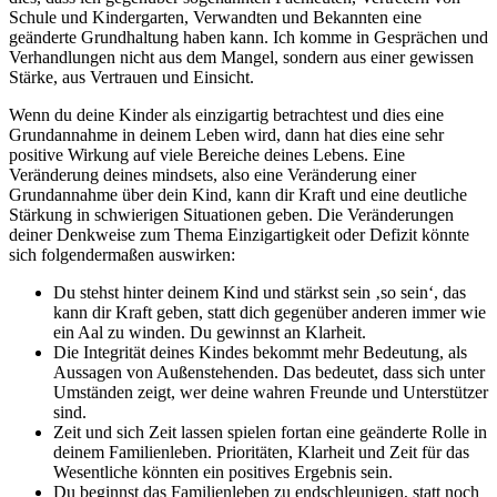
Schule und Kindergarten, Verwandten und Bekannten eine
geänderte Grundhaltung haben kann. Ich komme in Gesprächen und
Verhandlungen nicht aus dem Mangel, sondern aus einer gewissen
Stärke, aus Vertrauen und Einsicht.
Wenn du deine Kinder als einzigartig betrachtest und dies eine
Grundannahme in deinem Leben wird, dann hat dies eine sehr
positive Wirkung auf viele Bereiche deines Lebens. Eine
Veränderung deines mindsets, also eine Veränderung einer
Grundannahme über dein Kind, kann dir Kraft und eine deutliche
Stärkung in schwierigen Situationen geben. Die Veränderungen
deiner Denkweise zum Thema Einzigartigkeit oder Defizit könnte
sich folgendermaßen auswirken:
Du stehst hinter deinem Kind und stärkst sein ‚so sein‘, das
kann dir Kraft geben, statt dich gegenüber anderen immer wie
ein Aal zu winden. Du gewinnst an Klarheit.
Die Integrität deines Kindes bekommt mehr Bedeutung, als
Aussagen von Außenstehenden. Das bedeutet, dass sich unter
Umständen zeigt, wer deine wahren Freunde und Unterstützer
sind.
Zeit und sich Zeit lassen spielen fortan eine geänderte Rolle in
deinem Familienleben. Prioritäten, Klarheit und Zeit für das
Wesentliche könnten ein positives Ergebnis sein.
Du beginnst das Familienleben zu endschleunigen, statt noch