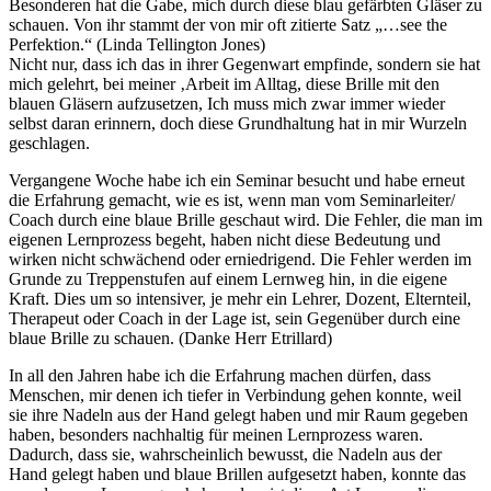
Besonderen hat die Gabe, mich durch diese blau gefärbten Gläser zu
schauen. Von ihr stammt der von mir oft zitierte Satz „…see the
Perfektion.“ (Linda Tellington Jones)
Nicht nur, dass ich das in ihrer Gegenwart empfinde, sondern sie hat
mich gelehrt, bei meiner ‚Arbeit im Alltag, diese Brille mit den
blauen Gläsern aufzusetzen, Ich muss mich zwar immer wieder
selbst daran erinnern, doch diese Grundhaltung hat in mir Wurzeln
geschlagen.
Vergangene Woche habe ich ein Seminar besucht und habe erneut
die Erfahrung gemacht, wie es ist, wenn man vom Seminarleiter/
Coach durch eine blaue Brille geschaut wird. Die Fehler, die man im
eigenen Lernprozess begeht, haben nicht diese Bedeutung und
wirken nicht schwächend oder erniedrigend. Die Fehler werden im
Grunde zu Treppenstufen auf einem Lernweg hin, in die eigene
Kraft. Dies um so intensiver, je mehr ein Lehrer, Dozent, Elternteil,
Therapeut oder Coach in der Lage ist, sein Gegenüber durch eine
blaue Brille zu schauen. (Danke Herr Etrillard)
In all den Jahren habe ich die Erfahrung machen dürfen, dass
Menschen, mir denen ich tiefer in Verbindung gehen konnte, weil
sie ihre Nadeln aus der Hand gelegt haben und mir Raum gegeben
haben, besonders nachhaltig für meinen Lernprozess waren.
Dadurch, dass sie, wahrscheinlich bewusst, die Nadeln aus der
Hand gelegt haben und blaue Brillen aufgesetzt haben, konnte das