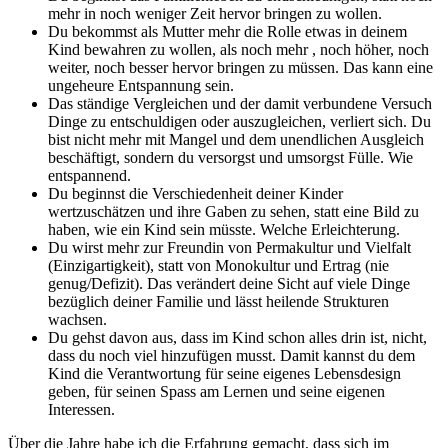
mehr in noch weniger Zeit hervor bringen zu wollen.
Du bekommst als Mutter mehr die Rolle etwas in deinem
Kind bewahren zu wollen, als noch mehr , noch höher, noch
weiter, noch besser hervor bringen zu müssen. Das kann eine
ungeheure Entspannung sein.
Das ständige Vergleichen und der damit verbundene Versuch
Dinge zu entschuldigen oder auszugleichen, verliert sich. Du
bist nicht mehr mit Mangel und dem unendlichen Ausgleich
beschäftigt, sondern du versorgst und umsorgst Fülle. Wie
entspannend.
Du beginnst die Verschiedenheit deiner Kinder
wertzuschätzen und ihre Gaben zu sehen, statt eine Bild zu
haben, wie ein Kind sein müsste. Welche Erleichterung.
Du wirst mehr zur Freundin von Permakultur und Vielfalt
(Einzigartigkeit), statt von Monokultur und Ertrag (nie
genug/Defizit). Das verändert deine Sicht auf viele Dinge
bezüglich deiner Familie und lässt heilende Strukturen
wachsen.
Du gehst davon aus, dass im Kind schon alles drin ist, nicht,
dass du noch viel hinzufügen musst. Damit kannst du dem
Kind die Verantwortung für seine eigenes Lebensdesign
geben, für seinen Spass am Lernen und seine eigenen
Interessen.
Über die Jahre habe ich die Erfahrung gemacht, dass sich im