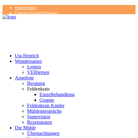
Impressum
Datenschutzerklärung
Kontakt
Rezensionen
Uta Henrich
Wundersames
Lernen
VERlernen
Angebote
Beratung
Feldenkrais
Einzelbehandlung
Gruppe
Feldenkrais Kinder
Mühlengespräche
Supervision
Rezensionen
Die Mühle
Übernachtungen