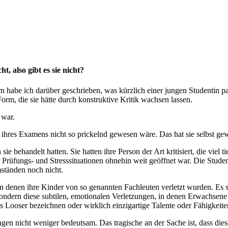
t, also gibt es sie nicht?
n habe ich darüber geschrieben, was kürzlich einer jungen Studentin pa
 Form, die sie hätte durch konstruktive Kritik wachsen lassen.
 war.
s ihres Examens nicht so prickelnd gewesen wäre. Das hat sie selbst ge
ie behandelt hatten. Sie hatten ihre Person der Art kritisiert, die viel t
 Prüfungs- und Stresssituationen ohnehin weit geöffnet war. Die Studenti
ständen noch nicht.
 in denen ihre Kinder von so genannten Fachleuten verletzt wurden. Es 
ndern diese subtilen, emotionalen Verletzungen, in denen Erwachsene i
ls Looser bezeichnen oder wirklich einzigartige Talente oder Fähigkei
en nicht weniger bedeutsam. Das tragische an der Sache ist, dass dies