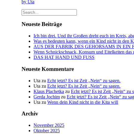
by Uta
Neueste Beiträge
Ich bin drei. Und ihr Großen dreht euch im Kreis, abe
Was es bedeuten kann, wenn ein Kind nicht in den Kin
AUS DER FABRIK DES GEHORSAMS IN EIN 
Wenn Schnickschnack, Konsum und Eitelkeiten das n
DAS HAT HAND UND FUSS
Neueste Kommentare
Uta
zu
Echt jetzt? Es ist Zeit „Nein“ zu sagen.
Uta
zu
Echt jetzt? Es ist Zeit „Nein“ zu sagen.
Klaus Plachetka
zu
Echt jetzt? Es ist Zeit „Nein“ zu 
Gerda Jochim
zu
Echt jetzt? Es ist Zeit „Nein“ zu sa
Uta
zu
Wenn dein Kind nicht in die Kita will
Archiv
November 2025
Oktober 2025