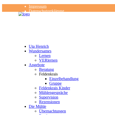
Impressum
Datenschutzerklärung
Kontakt
Rezensionen
Uta Henrich
Wundersames
Lernen
VERlernen
Angebote
Beratung
Feldenkrais
Einzelbehandlung
Gruppe
Feldenkrais Kinder
Mühlengespräche
Supervision
Rezensionen
Die Mühle
Übernachtungen