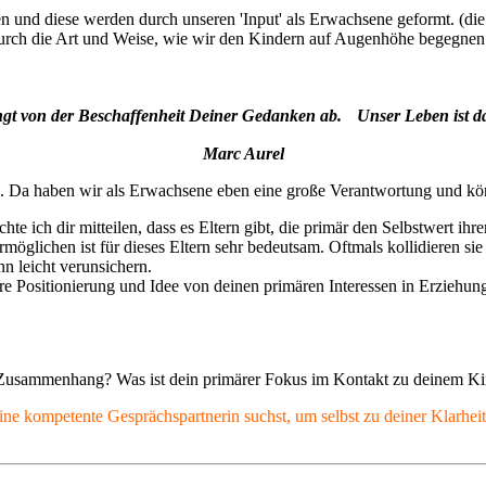
n und diese werden durch unseren 'Input' als Erwachsene geformt. (die
 durch die Art und Weise, wie wir den Kindern auf Augenhöhe begegnen
gt von der Beschaffenheit Deiner Gedanken ab. Unser Leben ist d
Marc Aurel
n. Da haben wir als Erwachsene eben eine große Verantwortung und könn
te ich dir mitteilen, dass es Eltern gibt, die primär den Selbstwert i
glichen ist für dieses Eltern sehr bedeutsam. Oftmals kollidieren sie
nn leicht verunsichern.
klare Positionierung und Idee von deinen primären Interessen in Erzieh
m Zusammenhang? Was ist dein primärer Fokus im Kontakt zu deinem K
eine kompetente Gesprächspartnerin suchst, um selbst zu deiner Klarheit