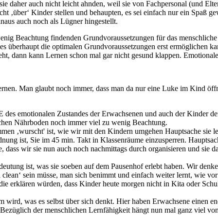
n sie daher auch nicht leicht ahnden, weil sie von Fachpersonal (und Elt
t ‚über‘ Kinder stellen und behaupten, es sei einfach nur ein Spaß ge
naus auch noch als Lügner hingestellt.
g Beachtung findenden Grundvoraussetzungen für das menschliche Lern
hes überhaupt die optimalen Grundvoraussetzungen erst ermöglichen ka
sieht, dann kann Lernen schon mal gar nicht gesund klappen. Emotional
ernen. Man glaubt noch immer, dass man da nur eine Luke im Kind öffn
 des emotionalen Zustandes der Erwachsenen und auch der Kinder der
lichen Nährboden noch immer viel zu wenig Beachtung.
mmen ‚wurscht' ist, wie wir mit den Kindern umgehen Hauptsache sie l
ung ist, Sie im 45 min. Takt in Klassenräume einzusperren. Hauptsach
, dass wir sie nun auch noch nachmittags durch organisieren und sie d
utung ist, was sie soeben auf dem Pausenhof erlebt haben. Wir denken, 
clean‘ sein müsse, man sich benimmt und einfach weiter lernt, wie vor
erklären würden, dass Kinder heute morgen nicht in Kita oder Schule w
m wird, was es selbst über sich denkt. Hier haben Erwachsene einen 
ezüglich der menschlichen Lernfähigkeit hängt nun mal ganz viel von