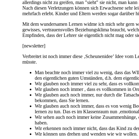
allerdings nicht zu greifen, man "sieht" sie nicht, man kan
Nach diesen Verletzungen können sich Erwachsene sehr leich
mehrfach erlebt. Kinder und Eltern werden sogar darüber hi
Mit dem wundersamen Lernen widme ich mich sehr gern weni
gewisses, vertrauensvolles Beziehungsklima braucht, welc
Empfinden, dass der Lehrer sie eigentlich nicht mag oder 
[newsletter]
Verbreitet ist noch immer diese ‚Scheunenidee’ Idee vom L
müsste.
Man beachte noch immer viel zu wenig, dass das WIE
den eigentlichen guten Umständen, d.h. dem eigent
Wir glauben noch immer viel zu sehr, dass es vollko
Wir glauben noch immer , dass es vollkommen in Ordn
Wir glauben auch noch immer, nur durch die Tatsache
bekommen, dass Sie lernen.
Wir glauben auch noch immer, dass es von wenig Bede
lernen zu tun. Das es im Klassenraum nun ‚emotional 
Wir sehen auch noch immer keine Zusammenhänge, die 
haben.
Wir erkennen noch immer nicht, dass das Kind zu de
Wir können uns drehen und wenden wie wir wollen. B