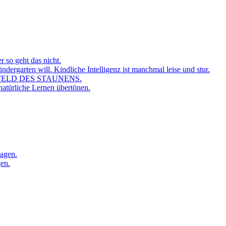
r so geht das nicht.
dergarten will. Kindliche Intelligenz ist manchmal leise und stur.
FELD DES STAUNENS.
atürliche Lernen übertönen.
sagen.
gen.