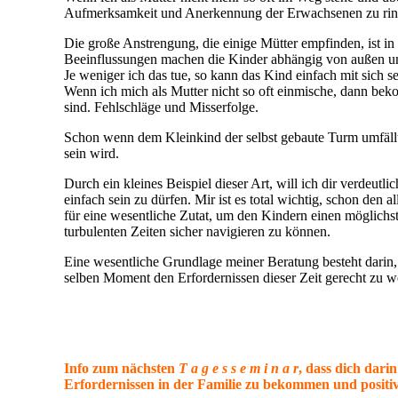
Aufmerksamkeit und Anerkennung der Erwachsenen zu rin
Die große Anstrengung, die einige Mütter empfinden, ist i
Beeinflussungen machen die Kinder abhängig von außen un
Je weniger ich das tue, so kann das Kind einfach mit sich se
Wenn ich mich als Mutter nicht so oft einmische, dann bek
sind. Fehlschläge und Misserfolge.
Schon wenn dem Kleinkind der selbst gebaute Turm umfällt,
sein wird.
Durch ein kleines Beispiel dieser Art, will ich dir verdeu
einfach sein zu dürfen. Mir ist es total wichtig, schon den 
für eine wesentliche Zutat, um den Kindern einen möglichst 
turbulenten Zeiten sicher navigieren zu können.
Eine wesentliche Grundlage meiner Beratung besteht darin,
selben Moment den Erfordernissen dieser Zeit gerecht zu w
Info zum nächsten
T a g e s s e m i n a r
, dass dich dari
Erfordernissen in der Familie zu bekommen und positiv