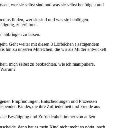
en, wer sie selbst sind und was sie selbst benötigen und
heraus finden, wer sie sind und was sie benötigen.
ätigung, zu erfahren.
n abbringen zu lassen.
geht. Geht weiter mit diesen 3 Löffelchen (‚sättigendem
is hin zu unseren Mittelchen, die wir als Mütter entwickelt
nheit, mich selbst zu beobachten, wie ich manipuliere,
n. Warum?
n eigenen Empfindungen, Entscheidungen und Prozessen
lebenden Kinder, die ihre Zufriedenheit und Freude aus
ss sie Bestätigung und Zufriedenheit immer von außen
tscheide, dann hat es mein Kind nicht mehr so nötig, nach