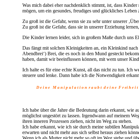
Was mich dabei eher nachdenklich stimmt, ist, dass Kinder
mögen, um ein gesundes, freudiges und glückliches Leben 
Zu groß ist die Gefahr, wenn sie zu sehr unter unserer ‚Übe
Zu groß ist die Gefahr, dass sie in unserer Erziehung lerne
Die Kinder lernen leider, sich in großem Maße durch uns E
Das fängt mit solchen Kleinigkeiten an, ein Kleinkind nach 
Abendbrei‘) Brei, die es noch in den Mund gesteckt bekommt,
haben, damit wir beeinflussen können, mit wem unser Kind
Ich halte es für eine echte Kunst, all das nicht zu tun. Ich
steuere und lenke. Dann habe ich die Notwendigkeit erkann
D e i n e M a n i p u l a t i o n r a u b t d e i n e F r ei h e i t
Ich habe über die Jahre die Bedeutung darin erkannt, wie 
möglichst ungestört zu lassen. Irgendwann auf meinem Weg 
ihren inneren Prozessen ziehen, nicht im Weg zu stehen.
Ich habe erkannt, wie ich sie durch meine subtilen Manipul
erwarten und nicht mehr aus sich selbst heraus ziehen könn
Wenn ich als Mutter nicht mehr so oft im Weg stehe und üb