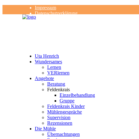
Impressum
Datenschutzerklärung
Kontakt
Rezensionen
Uta Henrich
Wundersames
Lernen
VERlernen
Angebote
Beratung
Feldenkrais
Einzelbehandlung
Gruppe
Feldenkrais Kinder
Mühlengespräche
Supervision
Rezensionen
Die Mühle
Übernachtungen