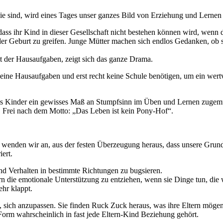
sie sind, wird eines Tages unser ganzes Bild von Erziehung und Lernen
 dass ihr Kind in dieser Gesellschaft nicht bestehen können wird, wenn d
 Geburt zu greifen. Junge Mütter machen sich endlos Gedanken, ob sie 
 der Hausaufgaben, zeigt sich das ganze Drama.
keine Hausaufgaben und erst recht keine Schule benötigen, um ein wertvo
dass Kinder ein gewisses Maß an Stumpfsinn im Üben und Lernen zugem
 Frei nach dem Motto: „Das Leben ist kein Pony-Hof“.
se wenden wir an, aus der festen Überzeugung heraus, dass unsere Grun
ert.
und Verhalten in bestimmte Richtungen zu bugsieren.
 die emotionale Unterstützung zu entziehen, wenn sie Dinge tun, die wi
hr klappt.
nd, sich anzupassen. Sie finden Ruck Zuck heraus, was ihre Eltern möge
 Form wahrscheinlich in fast jede Eltern-Kind Beziehung gehört.