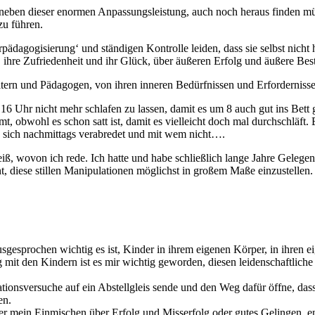
 neben dieser enormen Anpassungsleistung, auch noch heraus finden müss
zu führen.
rpädagogisierung‘ und ständigen Kontrolle leiden, dass sie selbst nicht 
n, ihre Zufriedenheit und ihr Glück, über äußeren Erfolg und äußere Best
ltern und Pädagogen, von ihren inneren Bedürfnissen und Erfordernisse
16 Uhr nicht mehr schlafen zu lassen, damit es um 8 auch gut ins Bett 
 obwohl es schon satt ist, damit es vielleicht doch mal durchschläft. B
 sich nachmittags verabredet und mit wem nicht….
 weiß, wovon ich rede. Ich hatte und habe schließlich lange Jahre Gelege
t, diese stillen Manipulationen möglichst in großem Maße einzustelle
ausgesprochen wichtig es ist, Kinder in ihrem eigenen Körper, in ihre
mit den Kindern ist es mir wichtig geworden, diesen leidenschaftliche 
ationsversuche auf ein Abstellgleis sende und den Weg dafür öffne, da
en.
er mein Einmischen über Erfolg und Misserfolg oder gutes Gelingen, en