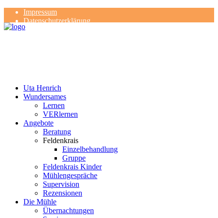
Impressum
Datenschutzerklärung
Kontakt
Rezensionen
Uta Henrich
Wundersames
Lernen
VERlernen
Angebote
Beratung
Feldenkrais
Einzelbehandlung
Gruppe
Feldenkrais Kinder
Mühlengespräche
Supervision
Rezensionen
Die Mühle
Übernachtungen