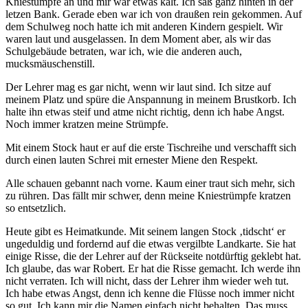
Kniestümpfe an und mir war etwas kalt. Ich saß ganz hinten in der
letzen Bank. Gerade eben war ich von draußen rein gekommen. Auf
dem Schulweg noch hatte ich mit anderen Kindern gespielt. Wir
waren laut und ausgelassen. In dem Moment aber, als wir das
Schulgebäude betraten, war ich, wie die anderen auch,
mucksmäuschenstill.
Der Lehrer mag es gar nicht, wenn wir laut sind. Ich sitze auf
meinem Platz und spüre die Anspannung in meinem Brustkorb. Ich
halte ihn etwas steif und atme nicht richtig, denn ich habe Angst.
Noch immer kratzen meine Strümpfe.
Mit einem Stock haut er auf die erste Tischreihe und verschafft sich
durch einen lauten Schrei mit ernester Miene den Respekt.
Alle schauen gebannt nach vorne. Kaum einer traut sich mehr, sich
zu rühren. Das fällt mir schwer, denn meine Kniestrümpfe kratzen
so entsetzlich.
Heute gibt es Heimatkunde. Mit seinem langen Stock ‚tidscht‘ er
ungeduldig und fordernd auf die etwas vergilbte Landkarte. Sie hat
einige Risse, die der Lehrer auf der Rückseite notdürftig geklebt hat.
Ich glaube, das war Robert. Er hat die Risse gemacht. Ich werde ihn
nicht verraten. Ich will nicht, dass der Lehrer ihm wieder weh tut.
Ich habe etwas Angst, denn ich kenne die Flüsse noch immer nicht
so gut. Ich kann mir die Namen einfach nicht behalten. Das muss