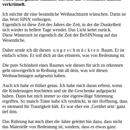
verkrümelt.
Ich möchte dir eine besinnliche Weihnachtszeit wünschen. Darin ist
das Wort SINN verborgen.
Eigentlich ist diese Zeit des Jahres die Zeit, in der die Dunkelheit
sich wieder in hellere Tage wendet. Das Licht kehrt zurück.
Diese Winterzeit ist eigentlich die Zeit der BeSINNung auf das
Wesentliche.
Daher sende ich dir diesen u n g e s c h m ü c k t e n Baum. Er ist
einfach schön. Er soll dich an das erinnern, was von Bedeutung ist.
Die pure Schönheit eines Baumes wie diesen für sich zu erkennen
geht unweigerlich in Reibung mit all dem, was wir diesen
Weihnachtstagen aufgesetzt haben.
Auch ich habe es früher getan. Ich habe mich daran erfreut, wenn
die Kinderaugen leuchteten und sie die Geschenke aufgepackt
haben. Dann hat mich immer so eine eigenwillige Stimmung
ergriffen. So manch Träne habe ich verdrückt, in der Hoffnung, dass
es niemand für Traurigkeit hält. Es war eher ein ‚Gerührt sein’ ganz
tief drin.
Das Rührung hat mich über die Jahre geleitet hin dazu, dass nicht
das Materielle von Bedeutung ist, sondern, dass es etwas ganz