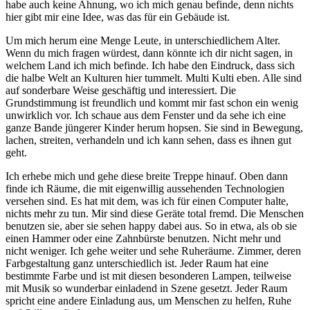
habe auch keine Ahnung, wo ich mich genau befinde, denn nichts
hier gibt mir eine Idee, was das für ein Gebäude ist.
Um mich herum eine Menge Leute, in unterschiedlichem Alter.
Wenn du mich fragen würdest, dann könnte ich dir nicht sagen, in
welchem Land ich mich befinde. Ich habe den Eindruck, dass sich
die halbe Welt an Kulturen hier tummelt. Multi Kulti eben. Alle sind
auf sonderbare Weise geschäftig und interessiert. Die
Grundstimmung ist freundlich und kommt mir fast schon ein wenig
unwirklich vor. Ich schaue aus dem Fenster und da sehe ich eine
ganze Bande jüngerer Kinder herum hopsen. Sie sind in Bewegung,
lachen, streiten, verhandeln und ich kann sehen, dass es ihnen gut
geht.
Ich erhebe mich und gehe diese breite Treppe hinauf. Oben dann
finde ich Räume, die mit eigenwillig aussehenden Technologien
versehen sind. Es hat mit dem, was ich für einen Computer halte,
nichts mehr zu tun. Mir sind diese Geräte total fremd. Die Menschen
benutzen sie, aber sie sehen happy dabei aus. So in etwa, als ob sie
einen Hammer oder eine Zahnbürste benutzen. Nicht mehr und
nicht weniger. Ich gehe weiter und sehe Ruheräume. Zimmer, deren
Farbgestaltung ganz unterschiedlich ist. Jeder Raum hat eine
bestimmte Farbe und ist mit diesen besonderen Lampen, teilweise
mit Musik so wunderbar einladend in Szene gesetzt. Jeder Raum
spricht eine andere Einladung aus, um Menschen zu helfen, Ruhe