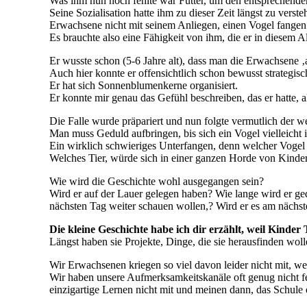
Was ihm nun noch fehlte war Futter, um den entsprechenden
Seine Sozialisation hatte ihm zu dieser Zeit längst zu vers
Erwachsene nicht mit seinem Anliegen, einen Vogel fange
Es brauchte also eine Fähigkeit von ihm, die er in diesem A
Er wusste schon (5-6 Jahre alt), dass man die Erwachsene 
Auch hier konnte er offensichtlich schon bewusst strategi
Er hat sich Sonnenblumenkerne organisiert.
Er konnte mir genau das Gefühl beschreiben, das er hatte, a
Die Falle wurde präpariert und nun folgte vermutlich der we
Man muss Geduld aufbringen, bis sich ein Vogel vielleicht i
Ein wirklich schwieriges Unterfangen, denn welcher Voge
Welches Tier, würde sich in einer ganzen Horde von Kinde
Wie wird die Geschichte wohl ausgegangen sein?
Wird er auf der Lauer gelegen haben? Wie lange wird er g
nächsten Tag weiter schauen wollen,? Wird er es am nächs
Die kleine Geschichte habe ich dir erzählt, weil Kinder
Längst haben sie Projekte, Dinge, die sie herausfinden wolle
Wir Erwachsenen kriegen so viel davon leider nicht mit, we
Wir haben unsere Aufmerksamkeitskanäle oft genug nicht
einzigartige Lernen nicht mit und meinen dann, das Schule 