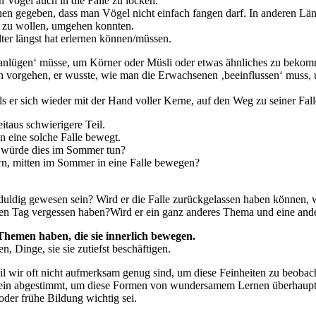
 Vogel auch in die Falle zu locken.
tehen gegeben, dass man Vögel nicht einfach fangen darf. In anderen Län
n zu wollen, umgehen konnten.
lter längst hat erlernen können/müssen.
‚anlügen‘ müsse, um Körner oder Müsli oder etwas ähnliches zu bekomme
sch vorgehen, er wusste, wie man die Erwachsenen ‚beeinflussen‘ muss,
ls er sich wieder mit der Hand voller Kerne, auf den Weg zu seiner Fal
itaus schwierigere Teil.
n eine solche Falle bewegt.
l würde dies im Sommer tun?
rn, mitten im Sommer in eine Falle bewegen?
eduldig gewesen sein? Wird er die Falle zurückgelassen haben können
ten Tag vergessen haben?Wird er ein ganz anderes Thema und eine an
 Themen haben, die sie innerlich bewegen.
n, Dinge, sie sie zutiefst beschäftigen.
il wir oft nicht aufmerksam genug sind, um diese Feinheiten zu beobac
 fein abgestimmt, um diese Formen von wundersamem Lernen überhau
oder frühe Bildung wichtig sei.