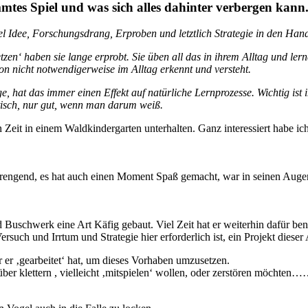
mmtes Spiel und was sich alles dahinter verbergen kann
l Idee, Forschungsdrang, Erproben und letztlich Strategie in den Hand
tzen‘ haben sie lange erprobt. Sie üben all das in ihrem Alltag und ler
on nicht notwendigerweise im Alltag erkennt und versteht.
e, hat das immer einen Effekt auf natürliche Lernprozesse. Wichtig is
tisch, nur gut, wenn man darum weiß.
eit in einem Waldkindergarten unterhalten. Ganz interessiert habe ich 
rengend, es hat auch einen Moment Spaß gemacht, war in seinen Augen 
Buschwerk eine Art Käfig gebaut. Viel Zeit hat er weiterhin dafür benö
Versuch und Irrtum und Strategie hier erforderlich ist, ein Projekt die
r er ‚gearbeitet‘ hat, um dieses Vorhaben umzusetzen.
über klettern , vielleicht ‚mitspielen‘ wollen, oder zerstören möchten