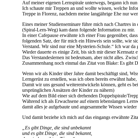
Auf meiner eigenen Lernspirale unterwegs, begann ich nun 
Ich schaute mir Treppen an und wollte wissen, welche Infor
Treppe in Florenz, nachdem meine langjährige Ehe nur weni
Eines meiner Studienseminare führe mich nach Chartres in d
(Spiral-Lern-Weg) kam dann folgende Information zu mir.
In einer Cafepause erwähnte ich einer Frau gegenüber, dass 
folgenden Satz, der für mich ein Hinweis sein sollte, wie s
Verstand. Wir sind nur eine Mysterien-Schule.“ Ich war da 
Wieder dauerte es einige Zeit, bis sich mir dieser Kernsatz e
Das Verstandeslernen ist bedeutsam, aber nicht alles. Zwi
Zusammenhang noch einmal das Zitat von Blake: Es gibt Din
Wenn wir als Kinder über Jahre damit beschäftigt sind, Wis
Lerngerüst zu erstellen, was ich oben bereits erwähnt habe, 
Damit wir uns gesund weiterentwickeln können, geht es b
ursprünglichen Ansätzen der Kinder zu nähern)
Wie auf dem Bild einer sich drehenden Doppelspirale/Trepp
Während ich als Erwachsene auf einem lebenslangen Lernw
damit alles je aufgebaute und angesammelte Wissen wieder 
Und damit beziehe ich mich auf das eingangs erwähnte Zita
„Es gibt Dinge, die sind unbekannt
und es gibt Dinge, die sind bekannt,