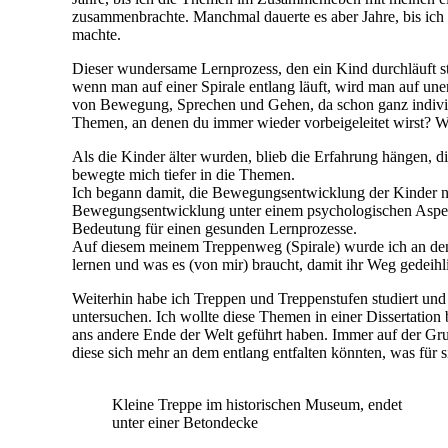
zusammenbrachte. Manchmal dauerte es aber Jahre, bis ich 
machte.
Dieser wundersame Lernprozess, den ein Kind durchläuft st
wenn man auf einer Spirale entlang läuft, wird man auf une
von Bewegung, Sprechen und Gehen, da schon ganz individ
Themen, an denen du immer wieder vorbeigeleitet wirst? W
Als die Kinder älter wurden, blieb die Erfahrung hängen, 
bewegte mich tiefer in die Themen.
Ich begann damit, die Bewegungsentwicklung der Kinder nu
Bewegungsentwicklung unter einem psychologischen Aspekt
Bedeutung für einen gesunden Lernprozesse.
Auf diesem meinem Treppenweg (Spirale) wurde ich an den 
lernen und was es (von mir) braucht, damit ihr Weg gedeihli
Weiterhin habe ich Treppen und Treppenstufen studiert u
untersuchen. Ich wollte diese Themen in einer Dissertation
ans andere Ende der Welt geführt haben. Immer auf der Gr
diese sich mehr an dem entlang entfalten könnten, was für s
Kleine Treppe im historischen Museum, endet
unter einer Betondecke