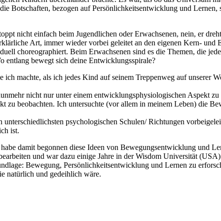
die Botschaften, bezogen auf Persönlichkeitsentwicklung und Lernen, s
oppt nicht einfach beim Jugendlichen oder Erwachsenen, nein, er dreht
rklärliche Art, immer wieder vorbei geleitet an den eigenen Kern- und
uell choreographiert.
Beim Erwachsenen sind es die Themen, die jede
o entlang bewegt sich deine Entwicklungsspirale?
die ich machte, als ich jedes Kind auf seinem Treppenweg auf unserer 
nmehr nicht nur unter einem entwicklungsphysiologischen Aspekt zu 
 zu beobachten. Ich untersuchte (vor allem in meinem Leben) die Be
unterschiedlichsten psychologischen Schulen/ Richtungen vorbeigele
ch ist.
nd habe damit begonnen diese Ideen von Bewegungsentwicklung und L
 bearbeiten und war dazu einige Jahre in der Wisdom Universität (USA) 
undlage: Bewegung, Persönlichkeitsentwicklung und Lernen zu erforsc
ie natürlich und gedeihlich wäre.