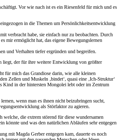
äftigt. Vor wie nach ist es ein Riesenfeld für mich und es
ineingezogen in die Themen um Persönlichkeitsentwicklung
mit verbracht habe, sie einfach nur zu beobachten. Durch
e es mir ermöglicht hat, das eigene Bewegungslernen
 und Verhalten tiefer ergründen und begreifen.
liegt, der für ihre weitere Entwicklung von größter
t für mich das Grandiose darin, wie alle kleinen
den Zellen und Muskeln ‚bindet‘, quasi eine ‚Ich-Struktur‘
ses Kind in der hintersten Mongolei lebt oder im Zentrum
‘ lernen, wenn man es ihnen nicht beizubringen sucht,
wegungsentwicklung als Störfaktor zu agieren.
uch welche, die extrem störend für diese wundersamen
sein könnte und was den natürlichen Abläufen sehr entgegen
gnung mit Magda Gerber entgegen kam, dauerte es noch
mich immer mit den passenden Menschen oder Ideen