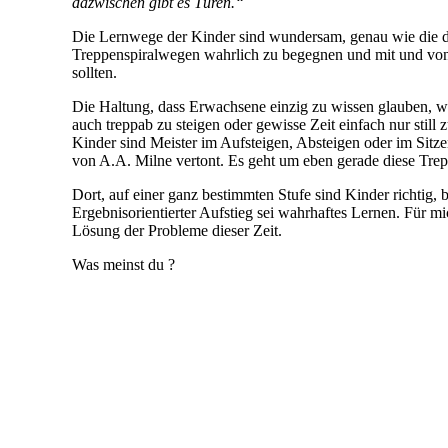
dazwischen gibt es Türen.“
Die Lernwege der Kinder sind wundersam, genau wie die der
Treppenspiralwegen wahrlich zu begegnen und mit und vonein
sollten.
Die Haltung, dass Erwachsene einzig zu wissen glauben, wo
auch treppab zu steigen oder gewisse Zeit einfach nur stil
Kinder sind Meister im Aufsteigen, Absteigen oder im Sitze
von A.A. Milne vertont. Es geht um eben gerade diese Treppe
Dort, auf einer ganz bestimmten Stufe sind Kinder richtig,
Ergebnisorientierter Aufstieg sei wahrhaftes Lernen. Für m
Lösung der Probleme dieser Zeit.
Was meinst du ?