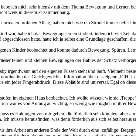
, habe ich mich sehr intensiv mit dem Thema Bewegung und Lernen besch
s nicht weiß in diesem Zusammenhang.
normalen profanen Alltag, haben mich wie ein Strudel immer tiefer h
nd war, habe ich das Bewegungslernen studiert, indem ich viel Zeit da
abgeschlossen hatte, hatte ich ja selbst eine Grundlage geschaffen, di
genen Kinder beobachtet und konnte dadurch Bewegung, Spüren, Lernen
 dieser feinen und kleinen Bewegungen der Babies der Schatz verborgen 
aby irgendwann auf den eigenen Füssen steht und läuft. Vielmehr besteh
oordination des Gleichgewichts, Information über das eigene ‚ICH‘ in 
, wie ein jeder Fingerabdruck. Diese Abläufe sind universal. Egal ob die
stufen im eigenen Haus beobachtet. Ich wollte wissen, wie sie ‚Treppe
.h. mir war es von Anfang an wichtig, so wenig wie möglich in ihrer Be
 muss es Haltungen von mir geben, die förderlich sein könnten, aber a
 Ich musste herausfinden, was denn förderlich aus sich selbst heraus 
mir ihre Arbeit am anderen Ende der Welt durch eine ‚zufällige‘ Bege
igenen Kindern übereinander brachte. Es war, als ob das Universum 