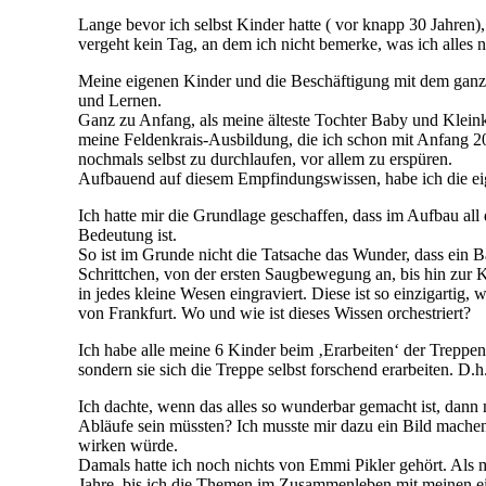
Lange bevor ich selbst Kinder hatte ( vor knapp 30 Jahren)
vergeht kein Tag, an dem ich nicht bemerke, was ich alle
Meine eigenen Kinder und die Beschäftigung mit dem ganz 
und Lernen.
Ganz zu Anfang, als meine älteste Tochter Baby und Kleinki
meine Feldenkrais-Ausbildung, die ich schon mit Anfang 20 
nochmals selbst zu durchlaufen, vor allem zu erspüren.
Aufbauend auf diesem Empfindungswissen, habe ich die ei
Ich hatte mir die Grundlage geschaffen, dass im Aufbau all
Bedeutung ist.
So ist im Grunde nicht die Tatsache das Wunder, dass ein B
Schrittchen, von der ersten Saugbewegung an, bis hin zur K
in jedes kleine Wesen eingraviert. Diese ist so einzigartig
von Frankfurt. Wo und wie ist dieses Wissen orchestriert?
Ich habe alle meine 6 Kinder beim ‚Erarbeiten‘ der Treppen
sondern sie sich die Treppe selbst forschend erarbeiten. D
Ich dachte, wenn das alles so wunderbar gemacht ist, dann
Abläufe sein müssten? Ich musste mir dazu ein Bild machen.
wirken würde.
Damals hatte ich noch nichts von Emmi Pikler gehört. Als 
Jahre, bis ich die Themen im Zusammenleben mit meinen e