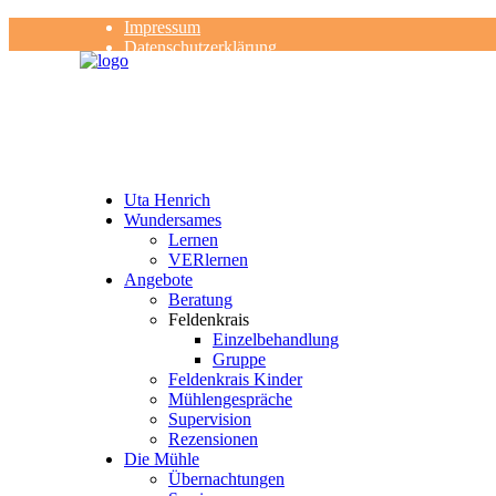
Impressum
Datenschutzerklärung
Kontakt
Rezensionen
Uta Henrich
Wundersames
Lernen
VERlernen
Angebote
Beratung
Feldenkrais
Einzelbehandlung
Gruppe
Feldenkrais Kinder
Mühlengespräche
Supervision
Rezensionen
Die Mühle
Übernachtungen