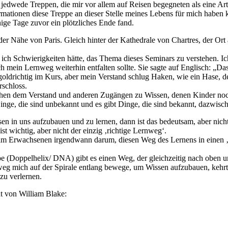
jedwede Treppen, die mir vor allem auf Reisen begegneten als eine Ar
mationen diese Treppe an dieser Stelle meines Lebens für mich haben k
ge Tage zuvor ein plötzliches Ende fand.
er Nähe von Paris. Gleich hinter der Kathedrale von Chartres, der Ort 
ich Schwierigkeiten hätte, das Thema dieses Seminars zu verstehen. Ich 
ich mein Lernweg weiterhin entfalten sollte. Sie sagte auf Englisch: „Da
goldrichtig im Kurs, aber mein Verstand schlug Haken, wie ein Hase, de
rschloss.
schen dem Verstand und anderen Zugängen zu Wissen, denen Kinder noch
ge, die sind unbekannt und es gibt Dinge, die sind bekannt, dazwisch
sen in uns aufzubauen und zu lernen, dann ist das bedeutsam, aber nicht
ist wichtig, aber nicht der einzig ‚richtige Lernweg‘.
eim Erwachsenen irgendwann darum, diesen Weg des Lernens in einen ‚
e (Doppelhelix/ DNA) gibt es einen Weg, der gleichzeitig nach oben un
eg mich auf der Spirale entlang bewege, um Wissen aufzubauen, kehrt
zu verlernen.
t von William Blake: