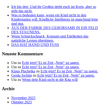
Ich bin drei. Und ihr Großen dreht euch im Kreis, aber so
geht das nicht.
Was es bedeuten kann, wenn ein Kind nicht in den
Kindergarten will. Kindliche Intelligenz ist manchmal leise
und stur.
AUS DER FABRIK DES GEHORSAMS IN EIN FELD
DES STAUNENS.
Wenn Schnickschnack, Konsum und Eitelkeiten das
natürliche Lernen übertönen.
DAS HAT HAND UND FUSS
Neueste Kommentare
Uta
zu
Echt jetzt? Es ist Zeit „Nein“ zu sagen.
Uta
zu
Echt jetzt? Es ist Zeit „Nein“ zu sagen.
Klaus Plachetka
zu
Echt jetzt? Es ist Zeit „Nein“ zu sagen.
Gerda Jochim
zu
Echt jetzt? Es ist Zeit „Nein“ zu sagen.
Uta
zu
Wenn dein Kind nicht in die Kita will
Archiv
November 2025
Oktober 2025