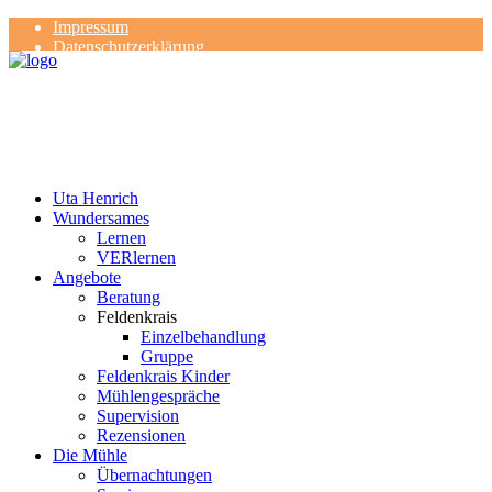
Impressum
Datenschutzerklärung
Kontakt
Rezensionen
Uta Henrich
Wundersames
Lernen
VERlernen
Angebote
Beratung
Feldenkrais
Einzelbehandlung
Gruppe
Feldenkrais Kinder
Mühlengespräche
Supervision
Rezensionen
Die Mühle
Übernachtungen