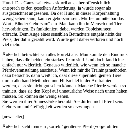
Hund. Das Ganze sah etwas skurril aus, aber offensichtlich
entsprach es den gestellten Anforderung, ja wurde sogar als
ausgezeichnet angesehen. Da der Hund in dieser Körperhaltung
wenig sehen kann, kann er gehorsam sein. Mir fiel unmittelbar das
Wort „Blinder Gehorsam“ ein. Man kann ihn in Mensch und Tier
hervorbringen. Es funktioniert, dabei werden Topleistungen
erbracht. Dem Auge eines sensiblen Betrachters entgeht nicht der
Preis, der dafür gezahlt wird. Würde geht dabei verloren und noch
viel mehr.
Äußerlich betrachtet sah alles korrekt aus. Man konnte den Eindruck
haben, dass die beiden ein starkes Team sind. Und doch fand ich es
einfach nur widerlich. Genauso widerlich, wie wenn ich so manche
Pferdeveranstaltung anschaue. Wenn ich mir die Trainingsmethoden
dazu betrachte, dann weiß ich, dass diese superintelligenten Tiere
durch allerhand Methoden und Hilfsmittel in der Art trainiert
werden, dass sie nicht gut sehen können. Manche Pferde werden so
trainiert, dass sie den Kopf auf unnatürliche Weise nach unten halten
müssen. So können sie wenig sehen.
Sie werden ihrer Sinnesstärke beraubt. Sie dürfen nicht Pferd sein.
Gehorsam und Gefügigkeit werden so erzwungen.
[newsletter]
Äußerlich sieht man ein ‚korrekt’ gerittenes Pferd (vorgeführten