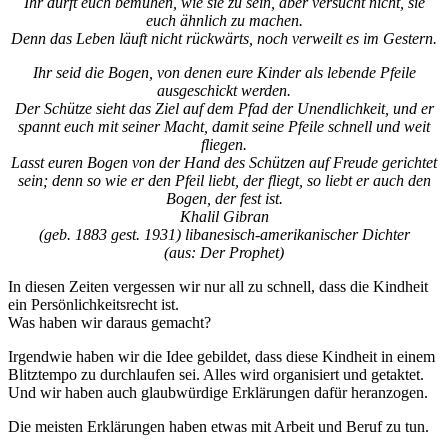
Ihr dürft euch bemühen, wie sie zu sein, aber versucht nicht, sie
euch ähnlich zu machen.
Denn das Leben läuft nicht rückwärts, noch verweilt es im Gestern.
Ihr seid die Bogen, von denen eure Kinder als lebende Pfeile
ausgeschickt werden.
Der Schütze sieht das Ziel auf dem Pfad der Unendlichkeit, und er
spannt euch mit seiner Macht, damit seine Pfeile schnell und weit
fliegen.
Lasst euren Bogen von der Hand des Schützen auf Freude gerichtet
sein; denn so wie er den Pfeil liebt, der fliegt, so liebt er auch den
Bogen, der fest ist.
Khalil Gibran
(geb. 1883 gest. 1931) libanesisch-amerikanischer Dichter
(aus: Der Prophet)
In diesen Zeiten vergessen wir nur all zu schnell, dass die Kindheit
ein Persönlichkeitsrecht ist.
Was haben wir daraus gemacht?
Irgendwie haben wir die Idee gebildet, dass diese Kindheit in einem
Blitztempo zu durchlaufen sei. Alles wird organisiert und getaktet.
Und wir haben auch glaubwürdige Erklärungen dafür heranzogen.
Die meisten Erklärungen haben etwas mit Arbeit und Beruf zu tun.