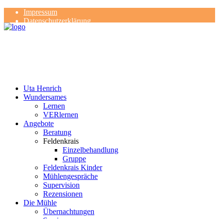
Impressum
Datenschutzerklärung
Kontakt
Rezensionen
Uta Henrich
Wundersames
Lernen
VERlernen
Angebote
Beratung
Feldenkrais
Einzelbehandlung
Gruppe
Feldenkrais Kinder
Mühlengespräche
Supervision
Rezensionen
Die Mühle
Übernachtungen