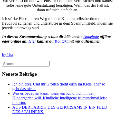
Wo vertraust du und wo selbst bist du heute verunsichert und kannst
selbst eine gute Unterstützung benötigen. Wenn das der Fall ist,
dann ruf mich einfach an.
Ich stärke Eltern, ihren Weg mit den Kindern selbstbestimmt und
freudvoll zu gehen und unterstütze in dem Spannungsfeld, indem sie
jeweils unterwegs sind.
In diesem Zusammenhang schau dir bitte meine
Angebote
offline
oder online an.
Hier
kannst du
Kontakt
mit mir aufnehmen.
by Uta
Neueste Beiträge
Ich bin drei. Und ihr Großen dreht euch im Kreis, aber so
geht das nicht.
Was es bedeuten kann, wenn ein Kind nicht in den
Kindergarten will. Kindliche Intelligenz ist manchmal leise
und stur.
AUS DER FABRIK DES GEHORSAMS IN EIN FELD
DES STAUNENS.