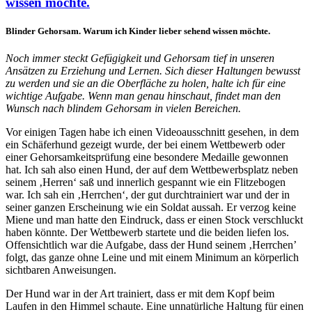
wissen möchte.
Blinder Gehorsam. Warum ich Kinder lieber sehend wissen möchte.
Noch immer steckt Gefügigkeit und Gehorsam tief in unseren
Ansätzen zu Erziehung und Lernen. Sich dieser Haltungen bewusst
zu werden und sie an die Oberfläche zu holen, halte ich für eine
wichtige Aufgabe. Wenn man genau hinschaut, findet man den
Wunsch nach blindem Gehorsam in vielen Bereichen.
Vor einigen Tagen habe ich einen Videoausschnitt gesehen, in dem
ein Schäferhund gezeigt wurde, der bei einem Wettbewerb oder
einer Gehorsamkeitsprüfung eine besondere Medaille gewonnen
hat. Ich sah also einen Hund, der auf dem Wettbewerbsplatz neben
seinem ‚Herren‘ saß und innerlich gespannt wie ein Flitzebogen
war. Ich sah ein ‚Herrchen‘, der gut durchtrainiert war und der in
seiner ganzen Erscheinung wie ein Soldat aussah. Er verzog keine
Miene und man hatte den Eindruck, dass er einen Stock verschluckt
haben könnte. Der Wettbewerb startete und die beiden liefen los.
Offensichtlich war die Aufgabe, dass der Hund seinem ‚Herrchen’
folgt, das ganze ohne Leine und mit einem Minimum an körperlich
sichtbaren Anweisungen.
Der Hund war in der Art trainiert, dass er mit dem Kopf beim
Laufen in den Himmel schaute. Eine unnatürliche Haltung für einen