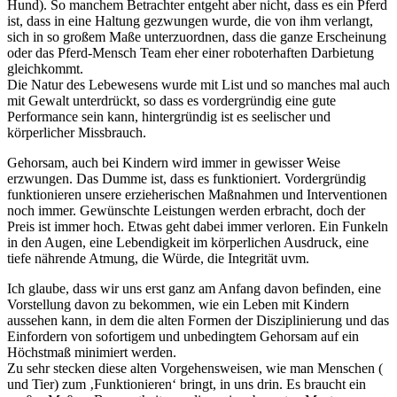
Hund). So manchem Betrachter entgeht aber nicht, dass es ein Pferd
ist, dass in eine Haltung gezwungen wurde, die von ihm verlangt,
sich in so großem Maße unterzuordnen, dass die ganze Erscheinung
oder das Pferd-Mensch Team eher einer roboterhaften Darbietung
gleichkommt.
Die Natur des Lebewesens wurde mit List und so manches mal auch
mit Gewalt unterdrückt, so dass es vordergründig eine gute
Performance sein kann, hintergründig ist es seelischer und
körperlicher Missbrauch.
Gehorsam, auch bei Kindern wird immer in gewisser Weise
erzwungen. Das Dumme ist, dass es funktioniert. Vordergründig
funktionieren unsere erzieherischen Maßnahmen und Interventionen
noch immer. Gewünschte Leistungen werden erbracht, doch der
Preis ist immer hoch. Etwas geht dabei immer verloren. Ein Funkeln
in den Augen, eine Lebendigkeit im körperlichen Ausdruck, eine
tiefe nährende Atmung, die Würde, die Integrität uvm.
Ich glaube, dass wir uns erst ganz am Anfang davon befinden, eine
Vorstellung davon zu bekommen, wie ein Leben mit Kindern
aussehen kann, in dem die alten Formen der Disziplinierung und das
Einfordern von sofortigem und unbedingtem Gehorsam auf ein
Höchstmaß minimiert werden.
Zu sehr stecken diese alten Vorgehensweisen, wie man Menschen (
und Tier) zum ‚Funktionieren‘ bringt, in uns drin. Es braucht ein