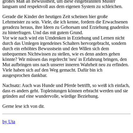
großes Maß an Bewusstheit, um diese eingebrannten Muster
langsam und respektvoll aus dem eigenen System zu schleichen.
Gerade die Kinder der heutigen Zeit scheinen hier große
Lehrmeister zu sein. Viele, die ich kenne, fordern die Erwachsenen
geradezu heraus, ihre Ideen zu Gehorsam und Erziehung gnadenlos
zu hinterfragen. Und das mit gutem Grund.
Vor wie nach wird ein Umdenken in Erziehung und Lernen nicht
durch das Umlegen irgendeines Schalters hervorgebracht, sondern
durch ein erhöhtes Bewusstsein und den Willen sich dem
unbequemen Nichtwissen zu stellen, wie es denn anders gehen
könnte? Wir müssen das regelrecht 'neu' in Erfahrung bringen, den
Mut aufbringen uns nach unserer inneren Wahrheit neu zu erfinden.
Viele haben sich auf den Weg gemacht. Dafür bin ich
ausgesprochen dankbar.
Nachsatz: Auch was Hunde und Pferde betrifft, so weiß ich einfach,
dass es anders geht. Topleistungen können erbracht werden und sie
gründen auf eine wundervolle, würdige Beziehung.
Gerne lese ich von dir.
by Uta