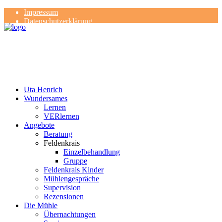
Impressum
Datenschutzerklärung
Kontakt
Rezensionen
Uta Henrich
Wundersames
Lernen
VERlernen
Angebote
Beratung
Feldenkrais
Einzelbehandlung
Gruppe
Feldenkrais Kinder
Mühlengespräche
Supervision
Rezensionen
Die Mühle
Übernachtungen