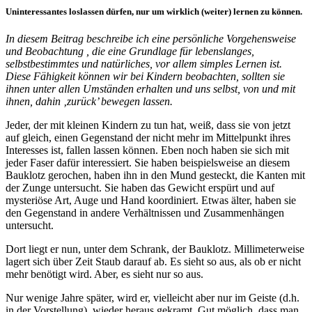
Uninteressantes loslassen dürfen, nur um wirklich (weiter) lernen zu können.
In diesem Beitrag beschreibe ich eine persönliche Vorgehensweise
und Beobachtung , die eine Grundlage für lebenslanges,
selbstbestimmtes und natürliches, vor allem simples Lernen ist.
Diese Fähigkeit können wir bei Kindern beobachten, sollten sie
ihnen unter allen Umständen erhalten und uns selbst, von und mit
ihnen, dahin ‚zurück’ bewegen lassen.
Jeder, der mit kleinen Kindern zu tun hat, weiß, dass sie von jetzt
auf gleich, einen Gegenstand der nicht mehr im Mittelpunkt ihres
Interesses ist, fallen lassen können. Eben noch haben sie sich mit
jeder Faser dafür interessiert. Sie haben beispielsweise an diesem
Bauklotz gerochen, haben ihn in den Mund gesteckt, die Kanten mit
der Zunge untersucht. Sie haben das Gewicht erspürt und auf
mysteriöse Art, Auge und Hand koordiniert. Etwas älter, haben sie
den Gegenstand in andere Verhältnissen und Zusammenhängen
untersucht.
Dort liegt er nun, unter dem Schrank, der Bauklotz. Millimeterweise
lagert sich über Zeit Staub darauf ab. Es sieht so aus, als ob er nicht
mehr benötigt wird. Aber, es sieht nur so aus.
Nur wenige Jahre später, wird er, vielleicht aber nur im Geiste (d.h.
in der Vorstellung), wieder heraus gekramt. Gut möglich, dass man