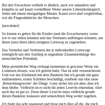
Bei den Erwachsen verläuft es ähnlich, auch wir mäandern und
knüpfen so auf kaum vorstellbare Weise unsern Lebenslernteppich.
Jeden mit einem einzigartigen Muster. Kaum zwei sind vergleichbar,
wie die Fingerabdrücke der Menschen.
[newsletter]
So könnte es gehen für die Kinder (und die Erwachsenen), wenn
wir es nur sehen könnten und das Vertrauen aufbringen könnten, um
ihnen (uns) ihren (den) ureignen Lernweg zu zugestehen.
Das Vertiefen und Verfeinern der je individuellen Lernwege
ermöglicht uns den Aufstieg in ungeahnte Zusammenhänge des
menschlichen Potentials.
Mein persönlicher Weg verlangt momentan in gewisser Weise ein
Loslassen dessen, was ich gelernt habe. Das ist sehr verunsichernd.
Und wie das Kleinkind mit dem Bauklotz bin ich gerade mit ganz
rudimentären, ersten Schritten beschäftigt, erarbeite mir eine neue
‚Betrachtungsweise‘ der Dinge. Ganz sicher bin ich aber, dass ich
dran bleibe. Vielleicht ist es nicht für jeden Leser/in erkennbar. Aber
auch das ist gut so. Denn dieser Leser/in muss vielleicht gerade
diesen Bauklotz loslassen und seinen/ihren Weg weiter zugehen.
Ich finde das sehr spannend und freue mich über all die, die mich