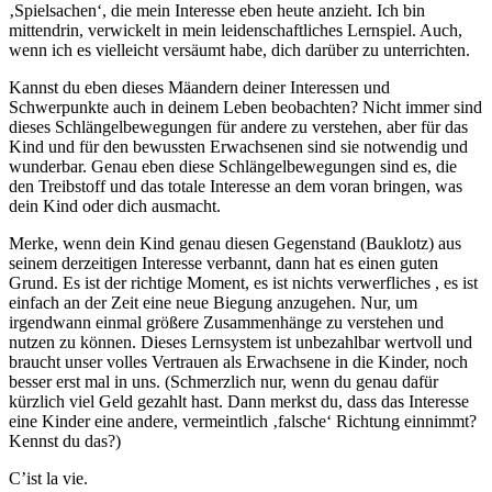
‚Spielsachen‘, die mein Interesse eben heute anzieht. Ich bin
mittendrin, verwickelt in mein leidenschaftliches Lernspiel. Auch,
wenn ich es vielleicht versäumt habe, dich darüber zu unterrichten.
Kannst du eben dieses Mäandern deiner Interessen und
Schwerpunkte auch in deinem Leben beobachten? Nicht immer sind
dieses Schlängelbewegungen für andere zu verstehen, aber für das
Kind und für den bewussten Erwachsenen sind sie notwendig und
wunderbar. Genau eben diese Schlängelbewegungen sind es, die
den Treibstoff und das totale Interesse an dem voran bringen, was
dein Kind oder dich ausmacht.
Merke, wenn dein Kind genau diesen Gegenstand (Bauklotz) aus
seinem derzeitigen Interesse verbannt, dann hat es einen guten
Grund. Es ist der richtige Moment, es ist nichts verwerfliches , es ist
einfach an der Zeit eine neue Biegung anzugehen. Nur, um
irgendwann einmal größere Zusammenhänge zu verstehen und
nutzen zu können. Dieses Lernsystem ist unbezahlbar wertvoll und
braucht unser volles Vertrauen als Erwachsene in die Kinder, noch
besser erst mal in uns. (Schmerzlich nur, wenn du genau dafür
kürzlich viel Geld gezahlt hast. Dann merkst du, dass das Interesse
eine Kinder eine andere, vermeintlich ‚falsche‘ Richtung einnimmt?
Kennst du das?)
C’ist la vie.