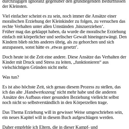
durchzügigen Ignoranz gegenüber den grundlegenden Bedürfnissen
der Kleinsten.
Viel einfacher scheint es zu sein, noch immer die Ansätze einer
moralischen Erziehung der Kleinkinder zu folgen, zu versuchen das
rechte Verhalten unter allen Umständen ‚hinzuerziehen‘.
Früher mag das geklappt haben, da wurde die moralische Erziehung
einfach mit körperlicher und seelischer Gewalt hineingezwängt. Den
Kindern blieb nichts anderes übrig, als zu gehorchen und sich
anzupassen, sonst hätte es ‚etwas gesetzt’.
Doch heute ist die Zeit eine andere. Diese Ansätze das Verhalten der
Kinder mit Druck und Stress zu leiten, „funktionieren“ aus
vielschichtigen Gründen nicht mehr.
Was tun?
Es ist also höchste Zeit, sich genau diesem Prozess zu stellen, das
ich das alte ‚Handwerkszeug’ nicht mehr habe und die anderen
Ansätze des Aufbaus einer gesunden Beziehung vielleicht selbst
noch nicht so selbstverständlich in den Körperzellen trage.
Das Thema Erziehung will in gewisser Weise umgeschrieben sein,
ein neues Kapitel will in diesem Buch aufgeschlagen werden.
Daher empfehle ich Eltern, die in dieser Kampf- und