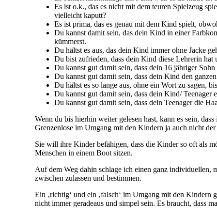
Es ist o.k., das es nicht mit dem teuren Spielzeug spi
vielleicht kaputt?
Es ist prima, das es genau mit dem Kind spielt, obwohl
Du kannst damit sein, das dein Kind in einer Farbko
kümmerst.
Du hältst es aus, das dein Kind immer ohne Jacke geh
Du bist zufrieden, dass dein Kind diese Lehrerin hat 
Du kannst gut damit sein, dass dein 16 jähriger Sohn
Du kannst gut damit sein, dass dein Kind den ganzen 
Du hältst es so lange aus, ohne ein Wort zu sagen, b
Du kannst gut damit sein, dass dein Kind/ Teenager e
Du kannst gut damit sein, dass dein Teenager die Haar
Wenn du bis hierhin weiter gelesen hast, kann es sein, dass 
Grenzenlose im Umgang mit den Kindern ja auch nicht der We
Sie will ihre Kinder befähigen, dass die Kinder so oft als 
Menschen in einem Boot sitzen.
Auf dem Weg dahin schlage ich einen ganz individuellen, 
zwischen zulassen und bestimmen.
Ein ‚richtig‘ und ein ‚falsch‘ im Umgang mit den Kindern gi
nicht immer geradeaus und simpel sein. Es braucht, dass man 