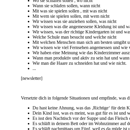
Wo sie schlafen sollen , wo nicht
Wann sie schlafen sollen, wann nicht
Mit was sie spielen sollen , mit was nicht
Mit wem sie spielen sollen, mit wem nicht
Wir wissen was sie anziehen sollen, was nicht
Wir wissen was die angemessene Kleidung ist und wa
Wir wissen, was der richtige Kindergarten ist und wa
Welche Schule man besucht und welche nicht
Mit welchen Menschen man sich am besten umgibt u
Wir wissen wie viel Fernsehen angemessen und wie 
Wir haben eine Meinung wie das Kinderzimmer auszu
Wann man produktiv und aktiv zu sein hat und wann 
Wie man die Haare zu schneiden hat und wie nicht.
...
[newsletter]
Versetzte dich in folgende Situationen und empfinde, was di
Du hast keine Ahnung, was das ‚Richtige‘ für dein Ki
Dein Kind isst, was es meint, was gut für es ist und wie
Es isst den Nachtisch vor der Suppe und das Fleisc
Es schläft in deinem Bett oder im Wohnzimmer auf de
Es schläft nachmittags um Fünf, weil es da müde ist