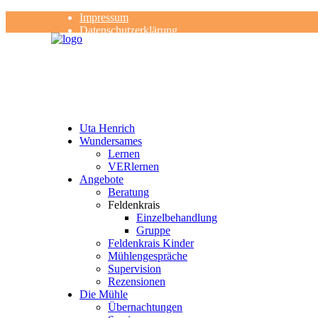
Impressum
Datenschutzerklärung
Kontakt
Rezensionen
Uta Henrich
Wundersames
Lernen
VERlernen
Angebote
Beratung
Feldenkrais
Einzelbehandlung
Gruppe
Feldenkrais Kinder
Mühlengespräche
Supervision
Rezensionen
Die Mühle
Übernachtungen