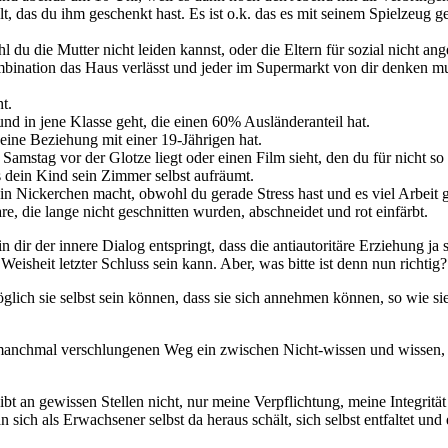
elt, das du ihm geschenkt hast. Es ist o.k. das es mit seinem Spielzeug g
 du die Mutter nicht leiden kannst, oder die Eltern für sozial nicht ang
mbination das Haus verlässt und jeder im Supermarkt von dir denken m
t.
und in jene Klasse geht, die einen 60% Ausländeranteil hat.
 eine Beziehung mit einer 19-Jährigen hat.
Samstag vor der Glotze liegt oder einen Film sieht, den du für nicht so
is dein Kind sein Zimmer selbst aufräumt.
in Nickerchen macht, obwohl du gerade Stress hast und es viel Arbeit g
e, die lange nicht geschnitten wurden, abschneidet und rot einfärbt.
in dir der innere Dialog entspringt, dass die antiautoritäre Erziehung j
isheit letzter Schluss sein kann. Aber, was bitte ist denn nun richtig?
möglich sie selbst sein können, dass sie sich annehmen können, so wie si
manchmal verschlungenen Weg ein zwischen Nicht-wissen und wissen, zw
bt an gewissen Stellen nicht, nur meine Verpflichtung, meine Integritä
sich als Erwachsener selbst da heraus schält, sich selbst entfaltet und 