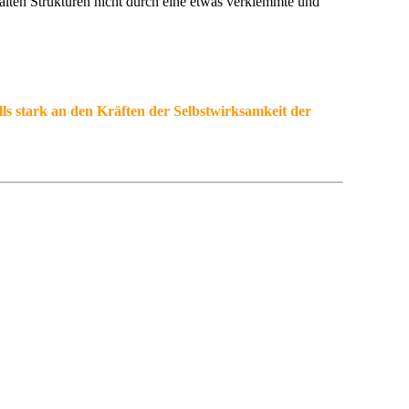
alten Strukturen nicht durch eine etwas verklemmte und
lls stark an den Kräften der Selbstwirksamkeit der