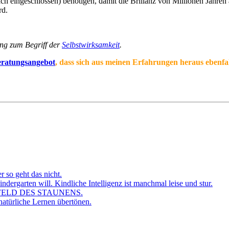
ch eingeschlossen) benötigen, damit die Brillanz von Millionen Jahren 
rd.
ng zum Begriff der
Selbstwirksamkeit
.
ratungsangebot
, dass sich aus meinen Erfahrungen heraus ebenfa
r so geht das nicht.
dergarten will. Kindliche Intelligenz ist manchmal leise und stur.
FELD DES STAUNENS.
atürliche Lernen übertönen.