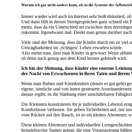
Warum ich gar nicht anders kann, als in die Systeme der Selbstwir
Immer wieder wird auch im Internet sehr heiß diskutiert, 
Und dann fällt in diesen Streitgesprächen ganz schnell ein
meint, dass da ein Unterschied sei zwischen dem derzeitig
zukommt. Irgendwann mal. Denkt man genau darüber nach, 
Viele sind der Meinung, dass die Kinder durch ein zu viel a
Unwägbarkeiten im ‚richtigen‘ Leben erwarten würde.
Also meint man, dass man Kinder in gewisser Weise abhärte
ob denn auch genug aus dem Kind heraus gekitzelt wird.
Ich bin der Meinung, dass Kinder eine enorme Leistung
der Nacht von Erwachsenen in ihren Taten und ihrem Ve
Wenn man Babies und Kleinkindern (denen es gut geht) gest
eigene, sinnliche und von innen gesteuerte Auseinandersetz
daraus ergibt, ist die Stärkung einer unschätzbaren Fähigke
Die Kleinsten konstruieren ihr je individuelles LebensLern
Komfortzone verlassen. Sie geben Sicherheiten auf, nur um
vom Rücken auf den Bauch, ist so ein kleines Abenteuer, we
Diese kleinen Abenteuer und individuellen Lerngeschichten s
beispielsweise Samen gelegt, die eine Voraussetzung bilde