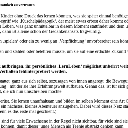
ksamkeit zu vertrauen
ob Kinder ohne Druck das lernen könnten, was sie später einmal benöti
 Begriff wie ‚Kuschelpädagogik‘, der meist etwas erbost daher kommt o
en Leben, was ganz unmittelbar in diesem Moment stattfindet und dem ‚
dann ist alleine schon der Gedankenansatz fragwürdig.
n ‚spielen‘ oder ein zu wenig an ‚Verpflichtung‘ unvorbereitet sein kö
n und stählen oder belehren müsste, um sie auf eine erdachte Zukunft 
 aufbringen, ihr persönliches ‚LernLeben‘ möglichst unbeirrt wei
rhalten fehlinterpretiert werden.
attet, ganz aus sich selbst, sozusagen von innen angeregt, die Beweg
ung , mit der sie ihre Erfahrungswelt aufbauen. Genau das, ist für sich
it, die ich nun umschreiben möchte.
gerüst. Sie lernen unaufhaltsam und bilden im selben Moment eine Art Ge
 ein nächstes, kleines Abenteuer anzugehen. Dabei wird dieses Netz st
nn es das erste mal geschieht.)
ind für viele Erwachsene in der Regel nicht sichtbar, für viele sind si
n können, damit dieser junge Mensch als Teenie abstrakt denken kann.