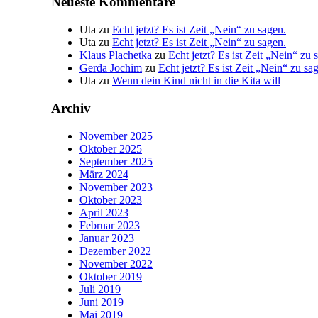
Neueste Kommentare
Uta
zu
Echt jetzt? Es ist Zeit „Nein“ zu sagen.
Uta
zu
Echt jetzt? Es ist Zeit „Nein“ zu sagen.
Klaus Plachetka
zu
Echt jetzt? Es ist Zeit „Nein“ zu 
Gerda Jochim
zu
Echt jetzt? Es ist Zeit „Nein“ zu sa
Uta
zu
Wenn dein Kind nicht in die Kita will
Archiv
November 2025
Oktober 2025
September 2025
März 2024
November 2023
Oktober 2023
April 2023
Februar 2023
Januar 2023
Dezember 2022
November 2022
Oktober 2019
Juli 2019
Juni 2019
Mai 2019