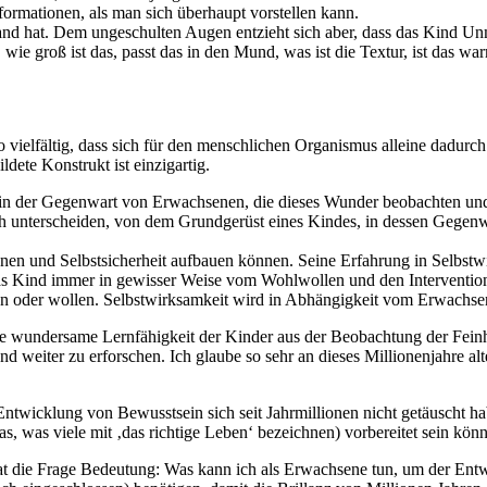
nformationen, als man sich überhaupt vorstellen kann.
 Hand hat. Dem ungeschulten Augen entzieht sich aber, dass das Kind U
, wie groß ist das, passt das in den Mund, was ist die Textur, ist das w
o vielfältig, dass sich für den menschlichen Organismus alleine dadurch 
dete Konstrukt ist einzigartig.
 der Gegenwart von Erwachsenen, die dieses Wunder beobachten und b
ch unterscheiden, von dem Grundgerüst eines Kindes, in dessen Gegenw
n und Selbstsicherheit aufbauen können. Seine Erfahrung in Selbstwir
das Kind immer in gewisser Weise vom Wohlwollen und den Interventi
n oder wollen. Selbstwirksamkeit wird in Abhängigkeit vom Erwachsen
ie wundersame Lernfähigkeit der Kinder aus der Beobachtung der Feinh
 weiter zu erforschen. Ich glaube so sehr an dieses Millionenjahre alte
ntwicklung von Bewusstsein sich seit Jahrmillionen nicht getäuscht h
das, was viele mit ‚das richtige Leben‘ bezeichnen) vorbereitet sein könn
hat die Frage Bedeutung: Was kann ich als Erwachsene tun, um der En