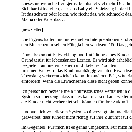
Dieses individuelle Lerngerüst beinhaltet viel mehr Detaili
Sichtbar ist lediglich, dass das Baby ein Spielzeug in der
Ist das schwer oder leicht, wie riecht das, wie schmeckt das
Mama oder Papa das…
[newsletter]
Die Eigenschaften und individuellen Interpretationen sind s
den Menschen in seinen Fähigkeiten wachsen läßt. Das gebil
Damit bekommt Entwicklung und Entfaltung eines Kindes in
Grundgerüst für lebenslanges Lernen. Es wird sich erhebli
bespielen, animieren, steuern und ‚belehren‘ sollten.
Im einen Fall wird das Kind unabhängig von den Erwachsene
lebenslang weiterentwickeln kann. Im anderen Fall, wird 
einfordern, wenn die Erwachsenen diese nicht geben könne
Ich persönlich beziehe mein unumstößliches Vertrauen in d
System so überzeugt, dass ich es kaum lassen kann weiter und
die Kinder nicht vorbereitet sein könnten für ihre Zukunft.
Und weil ich von diesem System so überzeugt bin und die E
gezweifelt, dass Kinder nicht richtig auf ihre Zukunft (auf 
Im Gegenteil. Für mich ist es genau umgekehrt. Für mich 