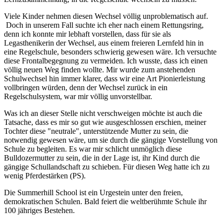
Viele Kinder nehmen diesen Wechsel völlig unproblematisch auf.
Doch in unserem Fall suchte ich eher nach einem Rettungsring,
denn ich konnte mir lebhaft vorstellen, dass für sie als
Legasthenikerin der Wechsel, aus einem freieren Lernfeld hin in
eine Regelschule, besonders schwierig gewesen wäre. Ich versuchte
diese Frontalbegegnung zu vermeiden. Ich wusste, dass ich einen
völlig neuen Weg finden wollte. Mir wurde zum anstehenden
Schulwechsel hin immer klarer, dass wir eine Art Pionierleistung
vollbringen würden, denn der Wechsel zurück in ein
Regelschulsystem, war mir völlig unvorstellbar.
Was ich an dieser Stelle nicht verschweigen möchte ist auch die
Tatsache, dass es mir so gut wie ausgeschlossen erschien, meiner
Tochter diese "neutrale", unterstützende Mutter zu sein, die
notwendig gewesen wäre, um sie durch die gängige Vorstellung von
Schule zu begleiten. Es war mir schlicht unmöglich diese
Bulldozermutter zu sein, die in der Lage ist, ihr Kind durch die
gängige Schullandschaft zu schieben. Für diesen Weg hatte ich zu
wenig Pferdestärken (PS).
Die Summerhill School ist ein Urgestein unter den freien,
demokratischen Schulen. Bald feiert die weltberühmte Schule ihr
100 jähriges Bestehen.