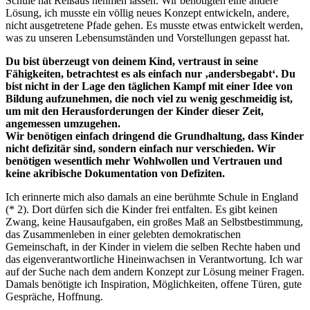
Schule hat Reißaus nehmen lassen. Wir benötigten eine andere
Lösung, ich musste ein völlig neues Konzept entwickeln, andere,
nicht ausgetretene Pfade gehen. Es musste etwas entwickelt werden,
was zu unseren Lebensumständen und Vorstellungen gepasst hat.
Du bist überzeugt von deinem Kind, vertraust in seine
Fähigkeiten, betrachtest es als einfach nur ‚andersbegabt‘. Du
bist nicht in der Lage den täglichen Kampf mit einer Idee von
Bildung aufzunehmen, die noch viel zu wenig geschmeidig ist,
um mit den Herausforderungen der Kinder dieser Zeit,
angemessen umzugehen.
Wir benötigen einfach dringend die Grundhaltung, dass Kinder
nicht defizitär sind, sondern einfach nur verschieden. Wir
benötigen wesentlich mehr Wohlwollen und Vertrauen und
keine akribische Dokumentation von Defiziten.
Ich erinnerte mich also damals an eine berühmte Schule in England
(* 2). Dort dürfen sich die Kinder frei entfalten. Es gibt keinen
Zwang, keine Hausaufgaben, ein großes Maß an Selbstbestimmung,
das Zusammenleben in einer gelebten demokratischen
Gemeinschaft, in der Kinder in vielem die selben Rechte haben und
das eigenverantwortliche Hineinwachsen in Verantwortung. Ich war
auf der Suche nach dem andern Konzept zur Lösung meiner Fragen.
Damals benötigte ich Inspiration, Möglichkeiten, offene Türen, gute
Gespräche, Hoffnung.