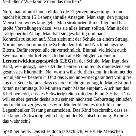
Verhalten? Wie könnte man das machen?
Nun, man nimmt ihnen einfach die Eigenverantwortung ab und
macht bis zum 15 Lebensjahr alle Ansagen. Man sagt, den jungen
Menschen, wo es lang geht. Man strukturiert ihren Tage und hat
große Vorstellungen dazu, was sie alles lernen sollten. Man ist der
Taktgeber im Alltag. Man hält sie geschäftig und baut
Kontrollstrukturen auf. Man zieht mit der Schule an einem Strang.
Vormittags übernimmt die Schule den Job und Nachmittags die
Eltern. Dafür sorgen alle einvernehmlich. Einmal, vielleicht auch
zweimal im Jahr treffen sich dann alle Beteiligten zu einem
Lernentwicklungsgespräch (LEG)
in der Schule. Man fragt das
Kind, wie gesagt, links sitzt die Lehrerin und rechts mindestens ein
gestresstes Elternteil: „Na, worin willst du dich denn im kommenden
Schuljahr verbessern?“ Und das Kind antwortet garantiert völlig frei
aus der Seele heraus, dass es noch nicht gut genug in Mathe ist und
fortan nachmittags 30 Minuten mehr Mathe einplant. Auch hat das
Kind bemerkt, dass es Schwierigkeiten mit dem Kind XY hat. Das
will es aber gerade deshalb zu seinem nächsten Geburtstag einladen
und nicht zu vergessen, es wird Mutter bitten, es doch für eine
Legastheniker Testung anzumelden. Das Kind beschreibt, dass es
seit langen Schwierigkeiten hat, mit der Rechtschreibung. Könnte
das wahr sein?
Spaß bei Seite. Das ist es doch tatsächlich, wie viele Menschen