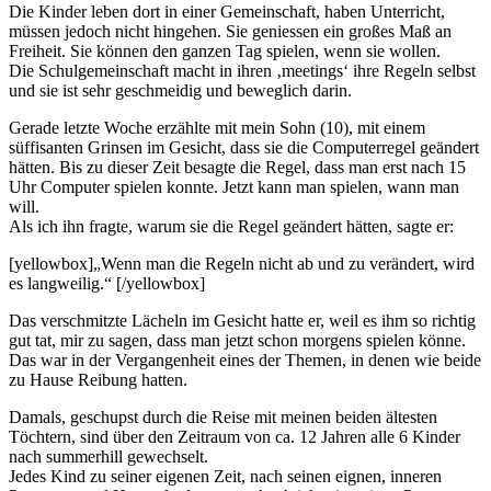
Die Kinder leben dort in einer Gemeinschaft, haben Unterricht,
müssen jedoch nicht hingehen. Sie geniessen ein großes Maß an
Freiheit. Sie können den ganzen Tag spielen, wenn sie wollen.
Die Schulgemeinschaft macht in ihren ‚meetings‘ ihre Regeln selbst
und sie ist sehr geschmeidig und beweglich darin.
Gerade letzte Woche erzählte mit mein Sohn (10), mit einem
süffisanten Grinsen im Gesicht, dass sie die Computerregel geändert
hätten. Bis zu dieser Zeit besagte die Regel, dass man erst nach 15
Uhr Computer spielen konnte. Jetzt kann man spielen, wann man
will.
Als ich ihn fragte, warum sie die Regel geändert hätten, sagte er:
[yellowbox]„Wenn man die Regeln nicht ab und zu verändert, wird
es langweilig.“ [/yellowbox]
Das verschmitzte Lächeln im Gesicht hatte er, weil es ihm so richtig
gut tat, mir zu sagen, dass man jetzt schon morgens spielen könne.
Das war in der Vergangenheit eines der Themen, in denen wie beide
zu Hause Reibung hatten.
Damals, geschupst durch die Reise mit meinen beiden ältesten
Töchtern, sind über den Zeitraum von ca. 12 Jahren alle 6 Kinder
nach summerhill gewechselt.
Jedes Kind zu seiner eigenen Zeit, nach seinen eignen, inneren