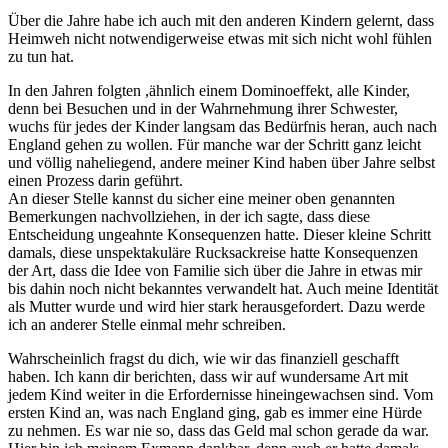
Über die Jahre habe ich auch mit den anderen Kindern gelernt, dass
Heimweh nicht notwendigerweise etwas mit sich nicht wohl fühlen
zu tun hat.
In den Jahren folgten ,ähnlich einem Dominoeffekt, alle Kinder,
denn bei Besuchen und in der Wahrnehmung ihrer Schwester,
wuchs für jedes der Kinder langsam das Bedürfnis heran, auch nach
England gehen zu wollen. Für manche war der Schritt ganz leicht
und völlig naheliegend, andere meiner Kind haben über Jahre selbst
einen Prozess darin geführt.
An dieser Stelle kannst du sicher eine meiner oben genannten
Bemerkungen nachvollziehen, in der ich sagte, dass diese
Entscheidung ungeahnte Konsequenzen hatte. Dieser kleine Schritt
damals, diese unspektakuläre Rucksackreise hatte Konsequenzen
der Art, dass die Idee von Familie sich über die Jahre in etwas mir
bis dahin noch nicht bekanntes verwandelt hat. Auch meine Identität
als Mutter wurde und wird hier stark herausgefordert. Dazu werde
ich an anderer Stelle einmal mehr schreiben.
Wahrscheinlich fragst du dich, wie wir das finanziell geschafft
haben. Ich kann dir berichten, dass wir auf wundersame Art mit
jedem Kind weiter in die Erfordernisse hineingewachsen sind. Vom
ersten Kind an, was nach England ging, gab es immer eine Hürde
zu nehmen. Es war nie so, dass das Geld mal schon gerade da war.