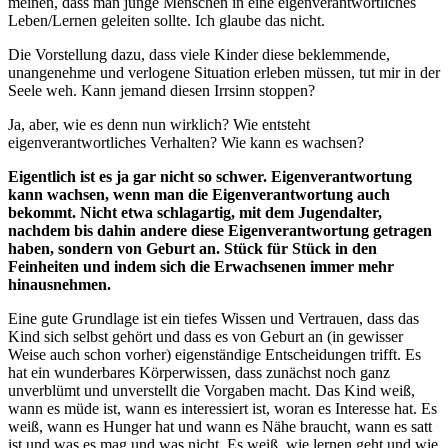
meinen, dass man junge Menschen in eine eigenverantwortliches
Leben/Lernen geleiten sollte. Ich glaube das nicht.
Die Vorstellung dazu, dass viele Kinder diese beklemmende,
unangenehme und verlogene Situation erleben müssen, tut mir in der
Seele weh. Kann jemand diesen Irrsinn stoppen?
Ja, aber, wie es denn nun wirklich? Wie entsteht
eigenverantwortliches Verhalten? Wie kann es wachsen?
Eigentlich ist es ja gar nicht so schwer. Eigenverantwortung
kann wachsen, wenn man die Eigenverantwortung auch
bekommt. Nicht etwa schlagartig, mit dem Jugendalter,
nachdem bis dahin andere diese Eigenverantwortung getragen
haben, sondern von Geburt an. Stück für Stück in den
Feinheiten und indem sich die Erwachsenen immer mehr
hinausnehmen.
Eine gute Grundlage ist ein tiefes Wissen und Vertrauen, dass das
Kind sich selbst gehört und dass es von Geburt an (in gewisser
Weise auch schon vorher) eigenständige Entscheidungen trifft. Es
hat ein wunderbares Körperwissen, dass zunächst noch ganz
unverblümt und unverstellt die Vorgaben macht. Das Kind weiß,
wann es müde ist, wann es interessiert ist, woran es Interesse hat. Es
weiß, wann es Hunger hat und wann es Nähe braucht, wann es satt
ist und was es mag und was nicht. Es weiß, wie lernen geht und wie