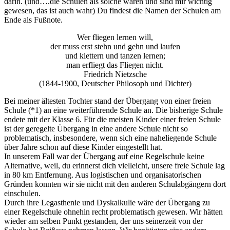
darin. (und….die Schulen als solche waren und sind mir wichtig
gewesen, das ist auch wahr) Du findest die Namen der Schulen am
Ende als Fußnote.
Wer fliegen lernen will,
der muss erst stehn und gehn und laufen
und klettern und tanzen lernen;
man erfliegt das Fliegen nicht.
Friedrich Nietzsche
(1844-1900, Deutscher Philosoph und Dichter)
Bei meiner ältesten Tochter stand der Übergang von einer freien
Schule (*1) an eine weiterführende Schule an. Die bisherige Schule
endete mit der Klasse 6. Für die meisten Kinder einer freien Schule
ist der geregelte Übergang in eine andere Schule nicht so
problematisch, insbesondere, wenn sich eine naheliegende Schule
über Jahre schon auf diese Kinder eingestellt hat.
In unserem Fall war der Übergang auf eine Regelschule keine
Alternative, weil, du erinnerst dich vielleicht, unsere freie Schule lag
in 80 km Entfernung. Aus logistischen und organisatorischen
Gründen konnten wir sie nicht mit den anderen Schulabgängern dort
einschulen.
Durch ihre Legasthenie und Dyskalkulie wäre der Übergang zu
einer Regelschule ohnehin recht problematisch gewesen. Wir hätten
wieder am selben Punkt gestanden, der uns seinerzeit von der