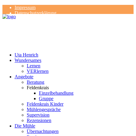
Impressum
Datenschutzerklärung
Kontakt
Rezensionen
Uta Henrich
Wundersames
Lernen
VERlernen
Angebote
Beratung
Feldenkrais
Einzelbehandlung
Gruppe
Feldenkrais Kinder
Mühlengespräche
Supervision
Rezensionen
Die Mühle
Übernachtungen