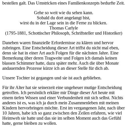
bestellen galt. Das Umstricken eines Familienkonzepts bedurfte Zeit.
Gehe so weit wie du sehen kann.
Sobald du dort angelangt bist,
wirst du in der Lage sein in die Ferne zu blicken.
Thomas Carlyle
(1795-1881, Schottischer Philosoph, Schriftsteller und Historiker)
Daneben waren finanzielle Erfordernisse zu klären und hervor
zubringen. Eine Entscheidung dieser Art triffst du nicht mal eben,
denn sie hat in einer Art auch Folgen für die nächsten Jahre. Eine
Bemerkung über deren Tragweite und Folgen ich damals keinen
blassen Schimmer hatte, dazu später mehr. Auch die über Monate
andauernden Prozesse kürze ich an dieser Stelle für dich ab.
Unsere Tochter ist gegangen und sie ist auch geblieben.
Für ihr Alter hat sie seinerzeit eine ungeheuer mutige Entscheidung
getroffen. Ich persönlich erkläre mir Dinge dieser Art heute mit
einem tiefen Wissen und einer Verbundenheit mit sich selbst. Nichts
anderes ist es, was ich ja durch mein Zusammenleben mit meinen
Kindern hervorbringen möchte. Erst im vergangenen Jahr, nach über
10 Jahren, habe ich so ganz zwischen den Zeilen erfahren, wie viel
Heimweh sie hatte und das sie im selben Moment auch das Gefühl
hatte, gerne bleiben zu wollen.