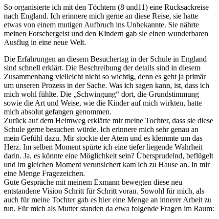
So organisierte ich mit den Töchtern (8 und11) eine Rucksackreise
nach England. Ich erinnere mich gerne an diese Reise, sie hatte
etwas von einem mutigen Aufbruch ins Unbekannte. Sie nährte
meinen Forschergeist und den Kindern gab sie einen wunderbaren
Ausflug in eine neue Welt.
Die Erfahrungen an diesem Besuchertag in der Schule in England
sind schnell erklärt. Die Beschreibung der details sind in diesem
Zusammenhang vielleicht nicht so wichtig, denn es geht ja primär
um unseren Prozess in der Sache. Was ich sagen kann, ist, dass ich
mich wohl fühlte. Die „Schwingung“ dort, die Grundstimmung
sowie die Art und Weise, wie die Kinder auf mich wirkten, hatte
mich absolut gefangen genommen.
Zurück auf dem Heimweg erklärte mir meine Tochter, dass sie diese
Schule gerne besuchen würde. Ich erinnere mich sehr genau an
mein Gefühl dazu. Mir stockte der Atem und es klemmte um das
Herz. Im selben Moment spürte ich eine tiefer liegende Wahrheit
darin. Ja, es könnte eine Möglichkeit sein? Übersprudelnd, beflügelt
und im gleichen Moment verunsichert kam ich zu Hause an. In mir
eine Menge Fragezeichen.
Gute Gespräche mit meinem Exmann bewegten diese neu
entstandene Vision Schritt für Schritt voran. Sowohl für mich, als
auch für meine Tochter gab es hier eine Menge an innerer Arbeit zu
tun. Für mich als Mutter standen da etwa folgende Fragen im Raum: