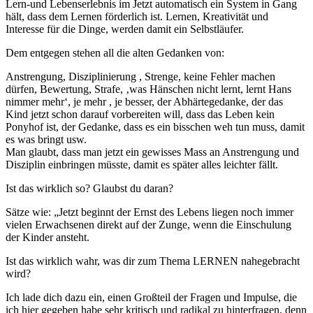
Lern-und Lebenserlebnis im Jetzt automatisch ein System in Gang
hält, dass dem Lernen förderlich ist. Lernen, Kreativität und
Interesse für die Dinge, werden damit ein Selbstläufer.
Dem entgegen stehen all die alten Gedanken von:
Anstrengung, Disziplinierung , Strenge, keine Fehler machen
dürfen, Bewertung, Strafe, ‚was Hänschen nicht lernt, lernt Hans
nimmer mehr‘, je mehr , je besser, der Abhärtegedanke, der das
Kind jetzt schon darauf vorbereiten will, dass das Leben kein
Ponyhof ist, der Gedanke, dass es ein bisschen weh tun muss, damit
es was bringt usw.
Man glaubt, dass man jetzt ein gewisses Mass an Anstrengung und
Disziplin einbringen müsste, damit es später alles leichter fällt.
Ist das wirklich so? Glaubst du daran?
Sätze wie: „Jetzt beginnt der Ernst des Lebens liegen noch immer
vielen Erwachsenen direkt auf der Zunge, wenn die Einschulung
der Kinder ansteht.
Ist das wirklich wahr, was dir zum Thema LERNEN nahegebracht
wird?
Ich lade dich dazu ein, einen Großteil der Fragen und Impulse, die
ich hier gegeben habe sehr kritisch und radikal zu hinterfragen, denn