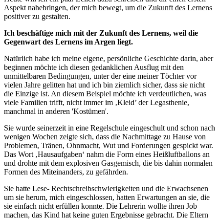
Aspekt nahebringen, der mich bewegt, um die Zukunft des Lernens
positiver zu gestalten.
Ich beschäftige mich mit der Zukunft des Lernens, weil die
Gegenwart des Lernens im Argen liegt.
Natürlich habe ich meine eigene, persönliche Geschichte darin, aber
beginnen möchte ich diesen gedanklichen Ausflug mit den
unmittelbaren Bedingungen, unter der eine meiner Töchter vor
vielen Jahre gelitten hat und ich bin ziemlich sicher, dass sie nicht
die Einzige ist. An diesem Beispiel möchte ich verdeutlichen, was
viele Familien trifft, nicht immer im ‚Kleid’ der Legasthenie,
manchmal in anderen 'Kostümen'.
Sie wurde seinerzeit in eine Regelschule eingeschult und schon nach
wenigen Wochen zeigte sich, dass die Nachmittage zu Hause von
Problemen, Tränen, Ohnmacht, Wut und Forderungen gespickt war.
Das Wort ‚Hausaufgaben‘ nahm die Form eines Heißluftballons an
und drohte mit dem explosiven Gasgemisch, die bis dahin normalen
Formen des Miteinanders, zu gefährden.
Sie hatte Lese- Rechtschreibschwierigkeiten und die Erwachsenen
um sie herum, mich eingeschlossen, hatten Erwartungen an sie, die
sie einfach nicht erfüllen konnte. Die Lehrerin wollte ihren Job
machen, das Kind hat keine guten Ergebnisse gebracht. Die Eltern