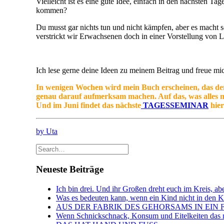
Vielleicht ist es eine gute Idee, einfach in den nächsten
kommen?
Du musst gar nichts tun und nicht kämpfen, aber es macht sc
verstrickt wir Erwachsenen doch in einer Vorstellung von L
Ich lese gerne deine Ideen zu meinem Beitrag und freue mic
In wenigen Wochen wird mein Buch erscheinen, das d
genau darauf aufmerksam machen. Auf das, was alles m
Und im Juni findet das nächste
TAGESSEMINAR
hier
by Uta
Neueste Beiträge
Ich bin drei. Und ihr Großen dreht euch im Kreis, abe
Was es bedeuten kann, wenn ein Kind nicht in den Kin
AUS DER FABRIK DES GEHORSAMS IN EIN 
Wenn Schnickschnack, Konsum und Eitelkeiten das n