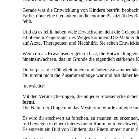
Gerade was die Entwicklung von Kindern betrifft, beobacht
Farbe, ohne eine Gedanken an die enorme Plastizität des Re
fehlt.
Und da es fehlt, haben viele Erwachsene nicht die Gelegenh
erhobenem Zeigefinger des Weges kommen. Die Mahner der
auf Ärzte, Therapeuten und Nachhilfe. Sie sehen Entwicklu
Wenn du als Erwachsener gelernt hast, die Entwicklung eine
hineinzuwachsen, das im Grunde die eigentlich stärkende Kr
Du verpasst die Fähigkeit innere und äußere Zusammenhäng
Du nimmt nicht die Zusammenhänge war und bist daher leic
[newsletter]
Mit den Verunsicherungen, die an jeder Strassenecke daher
formt.
Die Natur der Dinge und das Mysterium wurde auf eine fun
Es wird dir erschwert zu forschen, zu staunen, zu erkennen
frei bewegen in einem interessanten Raum, wird erschwert, w
Es entsteht ein Bild von Kindern, das Eltern immer nur in