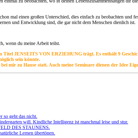
 Tagen einmal zu beobachten, wo in deinen Lebenszusammenhängen dir di
hon mal einen großen Unterschied, dies einfach zu beobachten und festz
ernen und Entwicklung sind, die gar nicht dem Menschen dienlich ist.
h, wenn du meine Arbeit teilst.
en Titel JENSEITS VON ERZIEHUNG trägt. Es enthält 9 Geschich
öglich sein könnte.
 bei mir zu Hause statt. Auch meine Seminare dienen der Idee Ei
r so geht das nicht.
dergarten will. Kindliche Intelligenz ist manchmal leise und stur.
FELD DES STAUNENS.
atürliche Lernen übertönen.