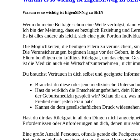
Warum es so wichtig ist EigenSINNig zu SEIN
Wenn du meine Beiträge schon eine Weile verfolgst, dann we
Ich bin der Meinung, dass es bezüglich Erziehung und Lern
Es ist alles andere als leicht, sich eine gute Portion Indiv
Die Möglichkeiten, die heutigen Eltern zu verunsichern, sin
Die Verunsicherungen beginnen lange vor der Geburt, in 
Eltern benötigen ein kräftiges Rückgrat, um das eigene G
ist die Medizin auch ein Wirtschaftsunternehmen , nicht im
Du brauchst Vertrauen in dich selbst und geeignete Informa
Brauchst du diese oder jene medizinische Untersuchu
Hast du wirklich die Entscheidungsfreiheit, dein Kind
der Geburtsmedizin gespielt wir? Schau dir an, was
Freiheit einer jeden Frau hat?
Kannst du dem gesellschaftlichen Druck widerstehen,
Hast du dir das Rückgrat in all den Dingen nicht angeeigne
Erfordernissen oder Anforderungen an dich, denen nur sehr 
Eine große Anzahl Personen, oftmals gerade die Fachperson
Betrachtung einfach unstimmig sein können. Deren gut ge