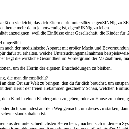
ißt du vielleicht, dass ich Eltern darin unterstütze eigenSINNig zu S
en heute mehr denn je notwendig ist, eigenSINNig zu leben.
idualität anzueignen, weil die Einflüsse einer Gesellschaft, die Kinder 
d ungezählt.
dem auch der medizinische Apparat mit großer Macht und Bevormundu
espür dafür zu erhalten, welche Untersuchungsmaßnahmen beispielsweis
mer liegt die wirkliche Gesundheit im Vordergrund der Maßnahmen, manc
tionen, um die Herrin der eigenen Entscheidungen zu bleiben.
ng, die man dir empfiehlt?
 an dem Ort zur Welt zu bringen, den du für dich brauchst, um entspann
 mit dem Beruf der freien Hebammen geschieht? Schau, welchen Einflus
 dein Kind in einen Kindergarten zu geben, oder zu Hause zu haben, ga
t oder dich zumindest auf den Weg gemacht, um dieses zu stärken, dann 
schwer standzuhalten ist.
en aus den unterschiedlichsten Bereichen, ‚machen sich in deinem Syst
meinte Empfehlungen und Anmerkungen kommen oft mit großer Macht u