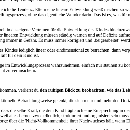
e ich die Tendenz, Eltern eine lineare Entwicklung weiß machen zu wo
ifungsprozess, ohne das eigentliche Wunder darin. Das ist es, was für
eit in das eigene Vertrauen für die Entwicklung des Kindes hineinzuwa
 linearen Entwicklung müssen ständig warnen und auf Defizite aufme
ng immer in Gefahr. Es muss immer korrigiert und ‚beigearbeitet‘ werd
s Kindes lediglich linear oder eindimensional zu betrachten, dann verp
aft für dein Kind ist.
e im Entwicklungsprozess wahrzunehmen, einfach nur staunen zu könne
ht zu verunsichern.
 kommen, verlierst du
den ruhigen Blick zu beobachten, wie das Le
ktionelle Betrachtungsweise gelenkt, die sich mehr und mehr den Defi
, dass die selbe Kraft, die dein Kind trägt auch eine Entsprechung in 
eil alles Lernen zweckdienlich, strukturiert und organisiert sein muss.
 Sorge über die 'Nicht-Vollkommenheit' ihrer Nachwuchses hält, wenn 