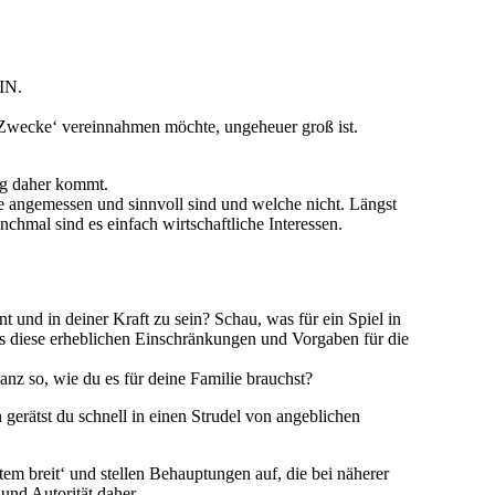
EIN.
für ‚Zwecke‘ vereinnahmen möchte, ungeheuer groß ist.
ng daher kommt.
e angemessen und sinnvoll sind und welche nicht. Längst
hmal sind es einfach wirtschaftliche Interessen.
t und in deiner Kraft zu sein? Schau, was für ein Spiel in
s diese erheblichen Einschränkungen und Vorgaben für die
nz so, wie du es für deine Familie brauchst?
gerätst du schnell in einen Strudel von angeblichen
em breit‘ und stellen Behauptungen auf, die bei näherer
nd Autorität daher.