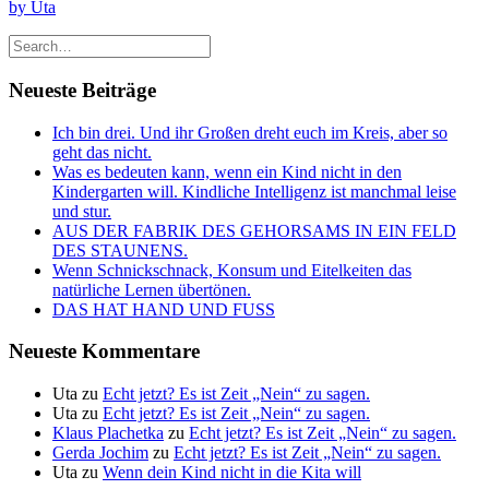
by Uta
Neueste Beiträge
Ich bin drei. Und ihr Großen dreht euch im Kreis, aber so
geht das nicht.
Was es bedeuten kann, wenn ein Kind nicht in den
Kindergarten will. Kindliche Intelligenz ist manchmal leise
und stur.
AUS DER FABRIK DES GEHORSAMS IN EIN FELD
DES STAUNENS.
Wenn Schnickschnack, Konsum und Eitelkeiten das
natürliche Lernen übertönen.
DAS HAT HAND UND FUSS
Neueste Kommentare
Uta
zu
Echt jetzt? Es ist Zeit „Nein“ zu sagen.
Uta
zu
Echt jetzt? Es ist Zeit „Nein“ zu sagen.
Klaus Plachetka
zu
Echt jetzt? Es ist Zeit „Nein“ zu sagen.
Gerda Jochim
zu
Echt jetzt? Es ist Zeit „Nein“ zu sagen.
Uta
zu
Wenn dein Kind nicht in die Kita will