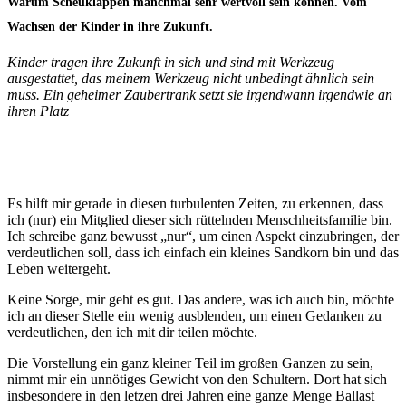
Warum Scheuklappen manchmal sehr wertvoll sein können. Vom
Wachsen der Kinder in ihre Zukunft.
Kinder tragen ihre Zukunft in sich und sind mit Werkzeug
ausgestattet, das meinem Werkzeug nicht unbedingt ähnlich sein
muss. Ein geheimer Zaubertrank setzt sie irgendwann irgendwie an
ihren Platz
Es hilft mir gerade in diesen turbulenten Zeiten, zu erkennen, dass
ich (nur) ein Mitglied dieser sich rüttelnden Menschheitsfamilie bin.
Ich schreibe ganz bewusst „nur“, um einen Aspekt einzubringen, der
verdeutlichen soll, dass ich einfach ein kleines Sandkorn bin und das
Leben weitergeht.
Keine Sorge, mir geht es gut. Das andere, was ich auch bin, möchte
ich an dieser Stelle ein wenig ausblenden, um einen Gedanken zu
verdeutlichen, den ich mit dir teilen möchte.
Die Vorstellung ein ganz kleiner Teil im großen Ganzen zu sein,
nimmt mir ein unnötiges Gewicht von den Schultern. Dort hat sich
insbesondere in den letzen drei Jahren eine ganze Menge Ballast