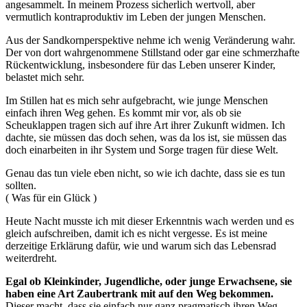
angesammelt. In meinem Prozess sicherlich wertvoll, aber
vermutlich kontraproduktiv im Leben der jungen Menschen.
Aus der Sandkornperspektive nehme ich wenig Veränderung wahr.
Der von dort wahrgenommene Stillstand oder gar eine schmerzhafte
Rückentwicklung, insbesondere für das Leben unserer Kinder,
belastet mich sehr.
Im Stillen hat es mich sehr aufgebracht, wie junge Menschen
einfach ihren Weg gehen. Es kommt mir vor, als ob sie
Scheuklappen tragen sich auf ihre Art ihrer Zukunft widmen. Ich
dachte, sie müssen das doch sehen, was da los ist, sie müssen das
doch einarbeiten in ihr System und Sorge tragen für diese Welt.
Genau das tun viele eben nicht, so wie ich dachte, dass sie es tun
sollten.
( Was für ein Glück )
Heute Nacht musste ich mit dieser Erkenntnis wach werden und es
gleich aufschreiben, damit ich es nicht vergesse. Es ist meine
derzeitige Erklärung dafür, wie und warum sich das Lebensrad
weiterdreht.
Egal ob Kleinkinder, Jugendliche, oder junge Erwachsene, sie
haben eine Art Zaubertrank mit auf den Weg bekommen.
Dieser macht, dass sie einfach nur ganz pragmatisch ihren Weg