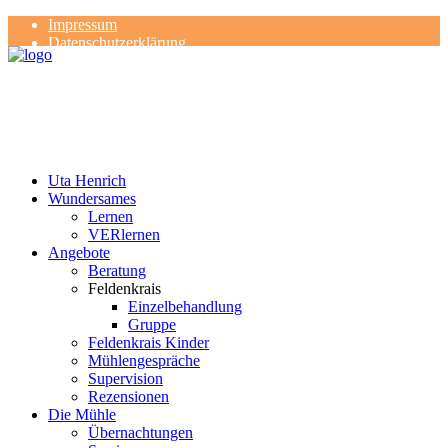
Impressum
Datenschutzerklärung
Kontakt
Rezensionen
Uta Henrich
Wundersames
Lernen
VERlernen
Angebote
Beratung
Feldenkrais
Einzelbehandlung
Gruppe
Feldenkrais Kinder
Mühlengespräche
Supervision
Rezensionen
Die Mühle
Übernachtungen