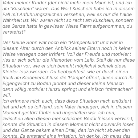
Vater meiner Kinder (der nicht mehr mein Mann ist) und ich
am "Kuscheln" waren. Das Wort Kuscheln habe ich in diesem
Fall mit Anführungszeichen versehen, weil es nur die halbe
Wahrheit ist. Wir waren nicht so recht am Kuscheln, sondern
das Ganze hatte in gewisser Weise Fahrt aufgenommen, du
verstehst?
Der kleine Sohn war noch ein "Pämpenkind" und war in
diesem Alter durch den Anblick seiner Eltern noch in keiner
Weise verlegen oder irritiert. Voll der Freude und motiviert
riss er sich schier die Klamotten vom Leib. Stell dir nur diese
Situation vor, wie er sich bemüht möglichst schnell diese
Kleider loszuwerden. Du beobachtest, wie er durch einen
Ruck am Klebeverschluss die 'Pämpe' öffnet, diese durch ihr
Eigengwicht zu Boden plobbt und dieser kleine Mensch
dann völlig motiviert hinzu springt und einfach "mitmachen"
will.
Ich erinnere mich auch, dass diese Situation mich amüsiert
hat und ich es toll fand, sein Vater hingegen, sich in diesem
Moment gestört fühlte und ungehalten war. Ich nun,
zwischen allen diesen menschlichen Bedürfnissen verwirrt,
konnte die Situation in diesem Moment nicht souverän lösen
und das Ganze bekam einen Drall, den ich nicht abwenden
konnte. Es entstand eine Irritation. Ich denke, ich muss das