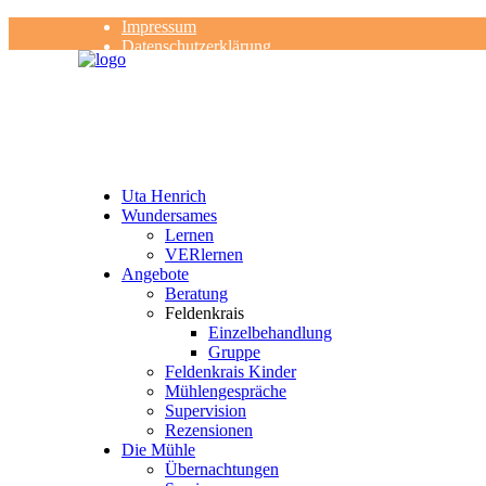
Impressum
Datenschutzerklärung
Kontakt
Rezensionen
Uta Henrich
Wundersames
Lernen
VERlernen
Angebote
Beratung
Feldenkrais
Einzelbehandlung
Gruppe
Feldenkrais Kinder
Mühlengespräche
Supervision
Rezensionen
Die Mühle
Übernachtungen