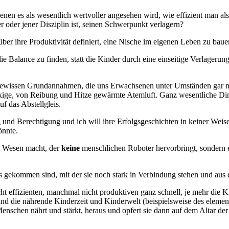
denen es als wesentlich wertvoller angesehen wird, wie effizient man a
r oder jener Disziplin ist, seinen Schwerpunkt verlagern?
 über ihre Produktivität definiert, eine Nische im eigenen Leben zu baue
Balance zu finden, statt die Kinder durch eine einseitige Verlagerung 
gewissen Grundannahmen, die uns Erwachsenen unter Umständen gar nic
ige, von Reibung und Hitze gewärmte Atemluft. Ganz wesentliche Ding
f das Abstellgleis.
g und Berechtigung und ich will ihre Erfolgsgeschichten in keiner Weis
önnte.
le Wesen macht, der
keine
menschlichen Roboter hervorbringt, sondern 
s gekommen sind, mit der sie noch stark in Verbindung stehen und aus de
 effizienten, manchmal nicht produktiven ganz schnell, je mehr die Ki
d die nährende Kinderzeit und Kinderwelt (beispielsweise des element
nschen nährt und stärkt, heraus und opfert sie dann auf dem Altar der 