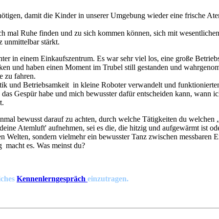
nötigen, damit die Kinder in unserer Umgebung wieder eine frische Ate
ch mal Ruhe finden und zu sich kommen können, sich mit wesentliche
 unmittelbar stärkt.
ter in einem Einkaufszentrum. Es war sehr viel los, eine große Betri
inken und haben einen Moment im Trubel still gestanden und wahrgen
e zu fahren.
k und Betriebsamkeit in kleine Roboter verwandelt und funktionierten
n das Gespür habe und mich bewusster dafür entscheiden kann, wann ic
t.
 einmal bewusst darauf zu achten, durch welche Tätigkeiten du welchen „
ine Atemluft' aufnehmen, sei es die, die hitzig und aufgewärmt ist oder
 diesen Welten, sondern vielmehr ein bewusster Tanz zwischen messbaren E
g macht es. Was meinst du?
iches
Kennenlerngespräch
einzutragen.