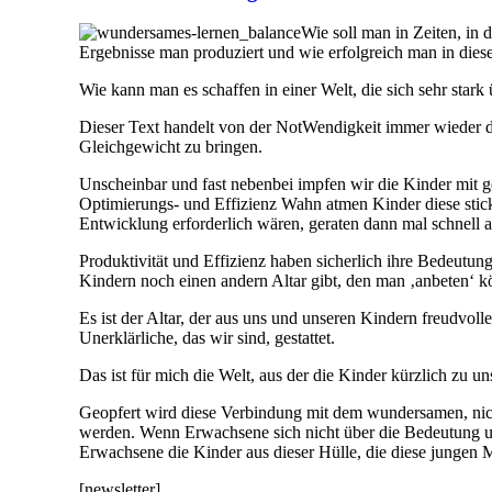
Wie soll man in Zeiten, in 
Ergebnisse man produziert und wie erfolgreich man in diese
Wie kann man es schaffen in einer Welt, die sich sehr stark
Dieser Text handelt von der NotWendigkeit immer wieder die 
Gleichgewicht zu bringen.
Unscheinbar und fast nebenbei impfen wir die Kinder mit 
Optimierungs- und Effizienz Wahn atmen Kinder diese stick
Entwicklung erforderlich wären, geraten dann mal schnell au
Produktivität und Effizienz haben sicherlich ihre Bedeutun
Kindern noch einen andern Altar gibt, den man ‚anbeten‘ k
Es ist der Altar, der aus uns und unseren Kindern freudvol
Unerklärliche, das wir sind, gestattet.
Das ist für mich die Welt, aus der die Kinder kürzlich zu un
Geopfert wird diese Verbindung mit dem wundersamen, nicht
werden. Wenn Erwachsene sich nicht über die Bedeutung un
Erwachsene die Kinder aus dieser Hülle, die diese jungen Me
[newsletter]