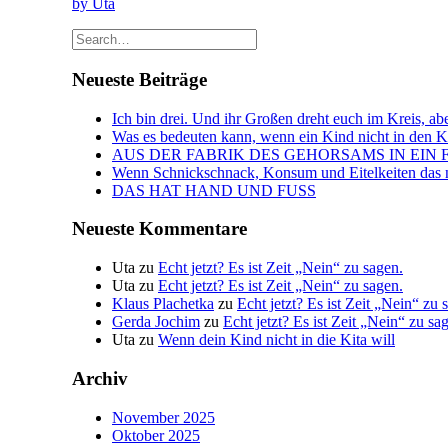
by Uta
Neueste Beiträge
Ich bin drei. Und ihr Großen dreht euch im Kreis, abe
Was es bedeuten kann, wenn ein Kind nicht in den Kin
AUS DER FABRIK DES GEHORSAMS IN EIN 
Wenn Schnickschnack, Konsum und Eitelkeiten das n
DAS HAT HAND UND FUSS
Neueste Kommentare
Uta
zu
Echt jetzt? Es ist Zeit „Nein“ zu sagen.
Uta
zu
Echt jetzt? Es ist Zeit „Nein“ zu sagen.
Klaus Plachetka
zu
Echt jetzt? Es ist Zeit „Nein“ zu 
Gerda Jochim
zu
Echt jetzt? Es ist Zeit „Nein“ zu sa
Uta
zu
Wenn dein Kind nicht in die Kita will
Archiv
November 2025
Oktober 2025