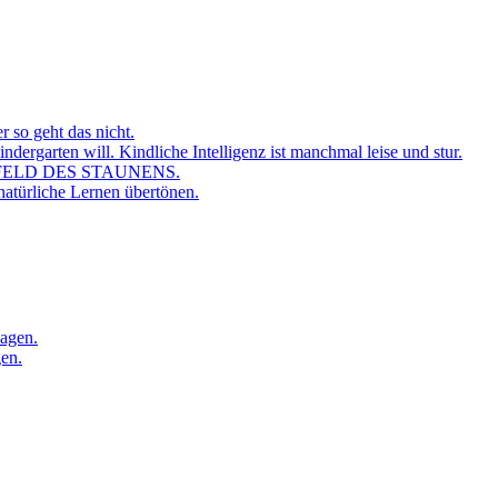
r so geht das nicht.
dergarten will. Kindliche Intelligenz ist manchmal leise und stur.
FELD DES STAUNENS.
atürliche Lernen übertönen.
sagen.
gen.