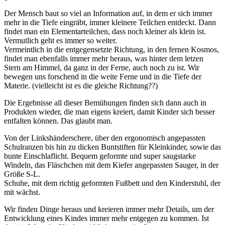
Der Mensch baut so viel an Information auf, in dem er sich immer
mehr in die Tiefe eingräbt, immer kleinere Teilchen entdeckt. Dann
findet man ein Elementarteilchen, dass noch kleiner als klein ist.
Vermutlich geht es immer so weiter.
Vermeintlich in die entgegensetzte Richtung, in den fernen Kosmos,
findet man ebenfalls immer mehr heraus, was hinter dem letzen
Stern am Himmel, da ganz in der Ferne, auch noch zu ist. Wir
bewegen uns forschend in die weite Ferne und in die Tiefe der
Materie. (vielleicht ist es die gleiche Richtung??)
Die Ergebnisse all dieser Bemühungen finden sich dann auch in
Produkten wieder, die man eigens kreiert, damit Kinder sich besser
entfalten können. Das glaubt man.
Von der Linkshänderschere, über den ergonomisch angepassten
Schulranzen bis hin zu dicken Buntstiften für Kleinkinder, sowie das
bunte Einschlaflicht. Bequem geformte und super saugstarke
Windeln, das Fläschchen mit dem Kiefer angepassten Sauger, in der
Größe S-L.
Schuhe, mit dem richtig geformten Fußbett und den Kinderstuhl, der
mit wächst.
Wir finden Dinge heraus und kreieren immer mehr Details, um der
Entwicklung eines Kindes immer mehr entgegen zu kommen. Ist