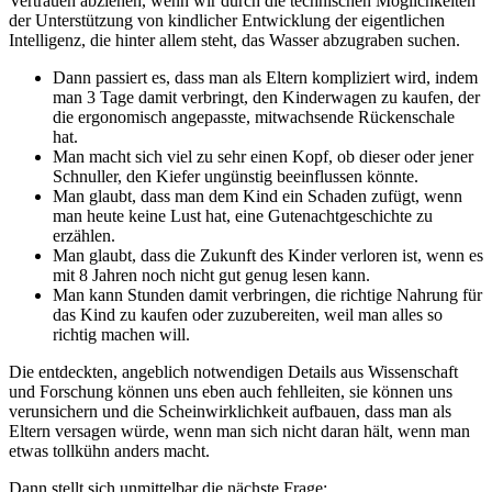
Vertrauen abziehen, wenn wir durch die technischen Möglichkeiten
der Unterstützung von kindlicher Entwicklung der eigentlichen
Intelligenz, die hinter allem steht, das Wasser abzugraben suchen.
Dann passiert es, dass man als Eltern kompliziert wird, indem
man 3 Tage damit verbringt, den Kinderwagen zu kaufen, der
die ergonomisch angepasste, mitwachsende Rückenschale
hat.
Man macht sich viel zu sehr einen Kopf, ob dieser oder jener
Schnuller, den Kiefer ungünstig beeinflussen könnte.
Man glaubt, dass man dem Kind ein Schaden zufügt, wenn
man heute keine Lust hat, eine Gutenachtgeschichte zu
erzählen.
Man glaubt, dass die Zukunft des Kinder verloren ist, wenn es
mit 8 Jahren noch nicht gut genug lesen kann.
Man kann Stunden damit verbringen, die richtige Nahrung für
das Kind zu kaufen oder zuzubereiten, weil man alles so
richtig machen will.
Die entdeckten, angeblich notwendigen Details aus Wissenschaft
und Forschung können uns eben auch fehlleiten, sie können uns
verunsichern und die Scheinwirklichkeit aufbauen, dass man als
Eltern versagen würde, wenn man sich nicht daran hält, wenn man
etwas tollkühn anders macht.
Dann stellt sich unmittelbar die nächste Frage: