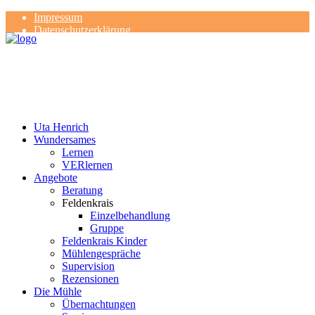
Impressum
Datenschutzerklärung
Kontakt
Rezensionen
Uta Henrich
Wundersames
Lernen
VERlernen
Angebote
Beratung
Feldenkrais
Einzelbehandlung
Gruppe
Feldenkrais Kinder
Mühlengespräche
Supervision
Rezensionen
Die Mühle
Übernachtungen