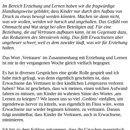
Im Bereich Erziehung und Lernen haben wir die fragwürdige
Handlungsweise gebildet, dass Kinder nur durch den Aufbau von
Druck zu etwas bewegt werden könnten. Machen sie dann nicht,
was wir wollen, werden wir harsch und ungehalten. Das Gefühl von
Ohnmacht und Wut steigt bei allen Beteiligten auf. Für eine
Beziehung, die auf Vertrauen aufbauen kann, ist im Gegensatz dazu,
das Reduzieren des Stresslevels nötig. Das fällt Erwachsenen aber
ungeheuer schwer, weil es dem zuwider läuft, was wir für Erziehung
halten.
Das Wort ‚Vertrauen‘ im Zusammenhang mit Erziehung und Lernen
ist mir in der vergangenen Woche gleich vielfach begegnet.
Es hat in diversen Gesprächen eine große Rolle gespielt und ich
habe mich gefragt, was denn eigentlich geschehen ist, dass
Erwachsene das Vertrauen in den kindlichen Lernprozess verloren
haben? Was ist geschehen, dass wir meinen, einen solchen Aufwand
fahren zu müssen, um Kinder im wahrsten Sinne des Wortes ‚ans
Lernen zu kriegen‘? Wir lassen uns so viel ‚Gedöns‘ einfallen, um
irgendetwas hervor zu kitzeln, was eigentlich im Fluss wäre, wenn
Erwachsene nur wieder beginnen könnten, zu vertrauen. Daraus
folgt unmittelbar, dass Kinder ihr Vertrauen, auch in Erwachsene,
minimieren.
Ich bin zu dem Schluss gekommen, dass die Ursachen mannigfach