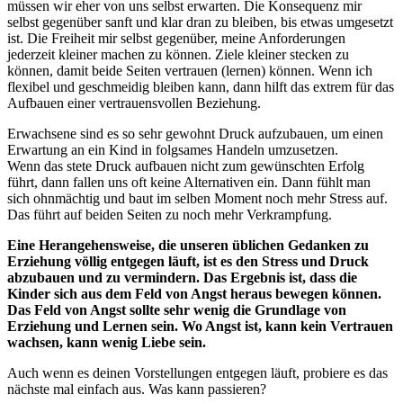
müssen wir eher von uns selbst erwarten. Die Konsequenz mir
selbst gegenüber sanft und klar dran zu bleiben, bis etwas umgesetzt
ist. Die Freiheit mir selbst gegenüber, meine Anforderungen
jederzeit kleiner machen zu können. Ziele kleiner stecken zu
können, damit beide Seiten vertrauen (lernen) können. Wenn ich
flexibel und geschmeidig bleiben kann, dann hilft das extrem für das
Aufbauen einer vertrauensvollen Beziehung.
Erwachsene sind es so sehr gewohnt Druck aufzubauen, um einen
Erwartung an ein Kind in folgsames Handeln umzusetzen.
Wenn das stete Druck aufbauen nicht zum gewünschten Erfolg
führt, dann fallen uns oft keine Alternativen ein. Dann fühlt man
sich ohnmächtig und baut im selben Moment noch mehr Stress auf.
Das führt auf beiden Seiten zu noch mehr Verkrampfung.
Eine Herangehensweise, die unseren üblichen Gedanken zu
Erziehung völlig entgegen läuft, ist es den Stress und Druck
abzubauen und zu vermindern. Das Ergebnis ist, dass die
Kinder sich aus dem Feld von Angst heraus bewegen können.
Das Feld von Angst sollte sehr wenig die Grundlage von
Erziehung und Lernen sein. Wo Angst ist, kann kein Vertrauen
wachsen, kann wenig Liebe sein.
Auch wenn es deinen Vorstellungen entgegen läuft, probiere es das
nächste mal einfach aus. Was kann passieren?