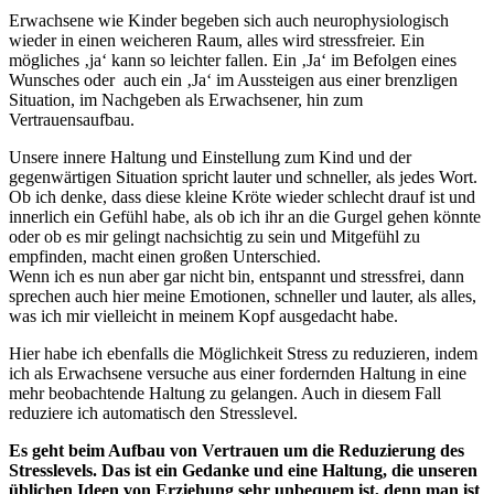
Erwachsene wie Kinder begeben sich auch neurophysiologisch
wieder in einen weicheren Raum, alles wird stressfreier. Ein
mögliches ‚ja‘ kann so leichter fallen. Ein ‚Ja‘ im Befolgen eines
Wunsches oder auch ein ‚Ja‘ im Aussteigen aus einer brenzligen
Situation, im Nachgeben als Erwachsener, hin zum
Vertrauensaufbau.
Unsere innere Haltung und Einstellung zum Kind und der
gegenwärtigen Situation spricht lauter und schneller, als jedes Wort.
Ob ich denke, dass diese kleine Kröte wieder schlecht drauf ist und
innerlich ein Gefühl habe, als ob ich ihr an die Gurgel gehen könnte
oder ob es mir gelingt nachsichtig zu sein und Mitgefühl zu
empfinden, macht einen großen Unterschied.
Wenn ich es nun aber gar nicht bin, entspannt und stressfrei, dann
sprechen auch hier meine Emotionen, schneller und lauter, als alles,
was ich mir vielleicht in meinem Kopf ausgedacht habe.
Hier habe ich ebenfalls die Möglichkeit Stress zu reduzieren, indem
ich als Erwachsene versuche aus einer fordernden Haltung in eine
mehr beobachtende Haltung zu gelangen. Auch in diesem Fall
reduziere ich automatisch den Stresslevel.
Es geht beim Aufbau von Vertrauen um die Reduzierung des
Stresslevels. Das ist ein Gedanke und eine Haltung, die unseren
üblichen Ideen von Erziehung sehr unbequem ist, denn man ist