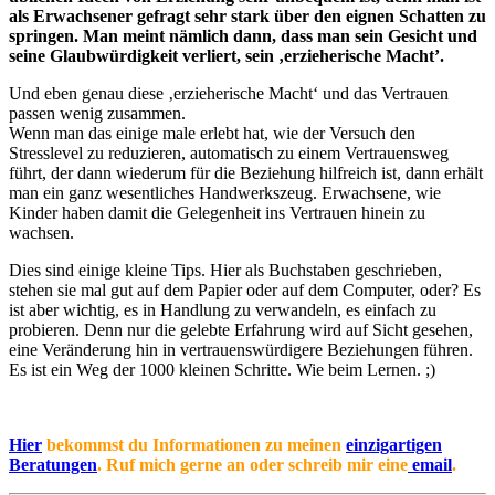
als Erwachsener gefragt sehr stark über den eignen Schatten zu
springen. Man meint nämlich dann, dass man sein Gesicht und
seine Glaubwürdigkeit verliert, sein ‚erzieherische Macht’.
Und eben genau diese ‚erzieherische Macht‘ und das Vertrauen
passen wenig zusammen.
Wenn man das einige male erlebt hat, wie der Versuch den
Stresslevel zu reduzieren, automatisch zu einem Vertrauensweg
führt, der dann wiederum für die Beziehung hilfreich ist, dann erhält
man ein ganz wesentliches Handwerkszeug. Erwachsene, wie
Kinder haben damit die Gelegenheit ins Vertrauen hinein zu
wachsen.
Dies sind einige kleine Tips. Hier als Buchstaben geschrieben,
stehen sie mal gut auf dem Papier oder auf dem Computer, oder? Es
ist aber wichtig, es in Handlung zu verwandeln, es einfach zu
probieren. Denn nur die gelebte Erfahrung wird auf Sicht gesehen,
eine Veränderung hin in vertrauenswürdigere Beziehungen führen.
Es ist ein Weg der 1000 kleinen Schritte. Wie beim Lernen. ;)
Hier
bekommst du Informationen zu meinen
einzigartigen
Beratungen
. Ruf mich gerne an oder schreib mir eine
email
.