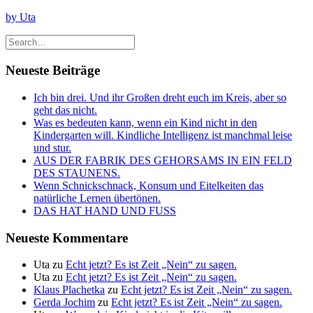
by Uta
Neueste Beiträge
Ich bin drei. Und ihr Großen dreht euch im Kreis, aber so
geht das nicht.
Was es bedeuten kann, wenn ein Kind nicht in den
Kindergarten will. Kindliche Intelligenz ist manchmal leise
und stur.
AUS DER FABRIK DES GEHORSAMS IN EIN FELD
DES STAUNENS.
Wenn Schnickschnack, Konsum und Eitelkeiten das
natürliche Lernen übertönen.
DAS HAT HAND UND FUSS
Neueste Kommentare
Uta
zu
Echt jetzt? Es ist Zeit „Nein“ zu sagen.
Uta
zu
Echt jetzt? Es ist Zeit „Nein“ zu sagen.
Klaus Plachetka
zu
Echt jetzt? Es ist Zeit „Nein“ zu sagen.
Gerda Jochim
zu
Echt jetzt? Es ist Zeit „Nein“ zu sagen.