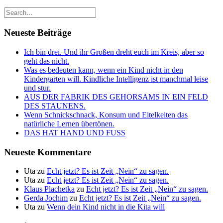
Neueste Beiträge
Ich bin drei. Und ihr Großen dreht euch im Kreis, aber so
geht das nicht.
Was es bedeuten kann, wenn ein Kind nicht in den
Kindergarten will. Kindliche Intelligenz ist manchmal leise
und stur.
AUS DER FABRIK DES GEHORSAMS IN EIN FELD
DES STAUNENS.
Wenn Schnickschnack, Konsum und Eitelkeiten das
natürliche Lernen übertönen.
DAS HAT HAND UND FUSS
Neueste Kommentare
Uta
zu
Echt jetzt? Es ist Zeit „Nein“ zu sagen.
Uta
zu
Echt jetzt? Es ist Zeit „Nein“ zu sagen.
Klaus Plachetka
zu
Echt jetzt? Es ist Zeit „Nein“ zu sagen.
Gerda Jochim
zu
Echt jetzt? Es ist Zeit „Nein“ zu sagen.
Uta
zu
Wenn dein Kind nicht in die Kita will