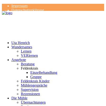
Impressum
Datenschutzerklärung
Kontakt
Rezensionen
Uta Henrich
Wundersames
Lernen
VERlernen
Angebote
Beratung
Feldenkrais
Einzelbehandlung
Gruppe
Feldenkrais Kinder
Mühlengespräche
Supervision
Rezensionen
Die Mühle
Übernachtungen