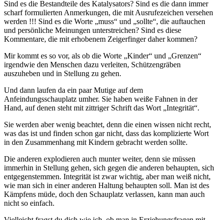
Sind es die Bestandteile des Katalysators? Sind es die dann immer
scharf formulierten Anmerkungen, die mit Ausrufezeichen versehen
werden !!! Sind es die Worte „muss“ und „sollte“, die auftauchen
und persönliche Meinungen unterstreichen? Sind es diese
Kommentare, die mit erhobenem Zeigerfinger daher kommen?
Mir kommt es so vor, als ob die Worte „Kinder“ und „Grenzen“
irgendwie den Menschen dazu verleiten, Schützengräben
auszuheben und in Stellung zu gehen.
Und dann laufen da ein paar Mutige auf dem
Anfeindungsschauplatz umher. Sie haben weiße Fahnen in der
Hand, auf denen steht mit zittriger Schrift das Wort „Integrität“.
Sie werden aber wenig beachtet, denn die einen wissen nicht recht,
was das ist und finden schon gar nicht, dass das komplizierte Wort
in den Zusammenhang mit Kindern gebracht werden sollte.
Die anderen explodieren auch munter weiter, denn sie müssen
immerhin in Stellung gehen, sich gegen die anderen behaupten, sich
entgegenstemmen. Integrität ist zwar wichtig, aber man weiß nicht,
wie man sich in einer anderen Haltung behaupten soll. Man ist des
Kämpfens müde, doch den Schauplatz verlassen, kann man auch
nicht so einfach.
Vielleicht fragst du dich wie ich, ob man in Erziehungsfragen mit