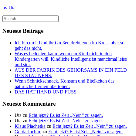
by Uta
Neueste Beiträge
Ich bin drei. Und ihr Großen dreht euch im Kreis, aber so
geht das nicht.
Was es bedeuten kann, wenn ein Kind nicht in den
Kindergarten will. Kindliche Intelligenz ist manchmal leise
und stur.
AUS DER FABRIK DES GEHORSAMS IN EIN FELD
DES STAUNENS.
Wenn Schnickschnack, Konsum und Eitelkeiten das
natürliche Lernen übertönen.
DAS HAT HAND UND FUSS
Neueste Kommentare
Uta
zu
Echt jetzt? Es ist Zeit „Nein“ zu sagen.
Uta
zu
Echt jetzt? Es ist Zeit „Nein“ zu sagen.
Klaus Plachetka
zu
Echt jetzt? Es ist Zeit „Nein“ zu sagen.
Gerda Jochim
zu
Echt jetzt? Es ist Zeit „Nein“ zu sagen.