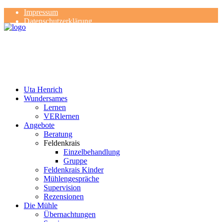
Impressum
Datenschutzerklärung
Kontakt
Rezensionen
Uta Henrich
Wundersames
Lernen
VERlernen
Angebote
Beratung
Feldenkrais
Einzelbehandlung
Gruppe
Feldenkrais Kinder
Mühlengespräche
Supervision
Rezensionen
Die Mühle
Übernachtungen