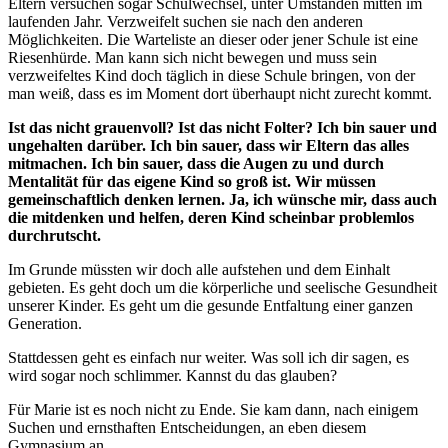
Eltern versuchen sogar Schulwechsel, unter Umständen mitten im
laufenden Jahr. Verzweifelt suchen sie nach den anderen
Möglichkeiten. Die Warteliste an dieser oder jener Schule ist eine
Riesenhürde. Man kann sich nicht bewegen und muss sein
verzweifeltes Kind doch täglich in diese Schule bringen, von der
man weiß, dass es im Moment dort überhaupt nicht zurecht kommt.
Ist das nicht grauenvoll? Ist das nicht Folter? Ich bin sauer und
ungehalten darüber. Ich bin sauer, dass wir Eltern das alles
mitmachen. Ich bin sauer, dass die Augen zu und durch
Mentalität für das eigene Kind so groß ist. Wir müssen
gemeinschaftlich denken lernen. Ja, ich wünsche mir, dass auch
die mitdenken und helfen, deren Kind scheinbar problemlos
durchrutscht.
Im Grunde müssten wir doch alle aufstehen und dem Einhalt
gebieten. Es geht doch um die körperliche und seelische Gesundheit
unserer Kinder. Es geht um die gesunde Entfaltung einer ganzen
Generation.
Stattdessen geht es einfach nur weiter. Was soll ich dir sagen, es
wird sogar noch schlimmer. Kannst du das glauben?
Für Marie ist es noch nicht zu Ende. Sie kam dann, nach einigem
Suchen und ernsthaften Entscheidungen, an eben diesem
Gymnasium an.