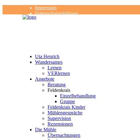
Impressum
Datenschutzerklärung
Kontakt
Rezensionen
Uta Henrich
Wundersames
Lernen
VERlernen
Angebote
Beratung
Feldenkrais
Einzelbehandlung
Gruppe
Feldenkrais Kinder
Mühlengespräche
Supervision
Rezensionen
Die Mühle
Übernachtungen