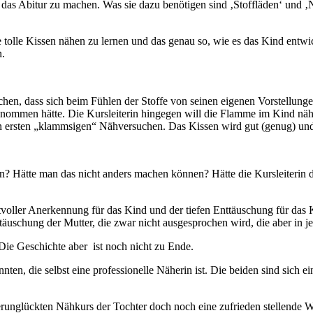
d das Abitur zu machen. Was sie dazu benötigen sind ‚Stoffläden‘ und ‚
iese tolle Kissen nähen zu lernen und das genau so, wie es das Kind entw
n.
n, dass sich beim Fühlen der Stoffe von seinen eigenen Vorstellungen h
enommen hätte. Die Kursleiterin hingegen will die Flamme im Kind näh
den ersten „klammsigen“ Nähversuchen. Das Kissen wird gut (genug) und 
ben? Hätte man das nicht anders machen können? Hätte die Kursleiterin 
ller Anerkennung für das Kind und der tiefen Enttäuschung für das Ki
täuschung der Mutter, die zwar nicht ausgesprochen wird, die aber in je
 Die Geschichte aber ist noch nicht zu Ende.
en, die selbst eine professionelle Näherin ist. Die beiden sind sich ein
runglückten Nähkurs der Tochter doch noch eine zufrieden stellende 