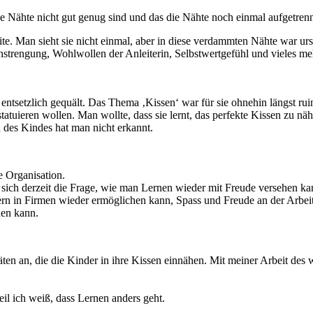
die Nähte nicht gut genug sind und das die Nähte noch einmal aufgetre
te. Man sieht sie nicht einmal, aber in diese verdammten Nähte war urs
trengung, Wohlwollen der Anleiterin, Selbstwertgefühl und vieles mehr 
ntsetzlich gequält. Das Thema ‚Kissen‘ war für sie ohnehin längst ruin
atuieren wollen. Man wollte, dass sie lernt, das perfekte Kissen zu n
 des Kindes hat man nicht erkannt.
 Organisation.
n sich derzeit die Frage, wie man Lernen wieder mit Freude versehen 
n in Firmen wieder ermöglichen kann, Spass und Freude an der Arbeit 
den kann.
äten an, die die Kinder in ihre Kissen einnähen. Mit meiner Arbeit des
eil ich weiß, dass Lernen anders geht.