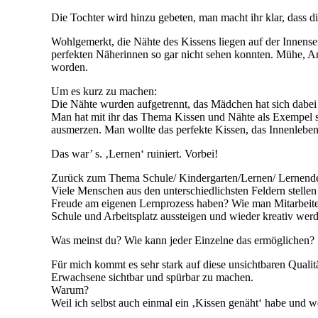
Die Tochter wird hinzu gebeten, man macht ihr klar, dass 
Wohlgemerkt, die Nähte des Kissens liegen auf der Innensei
perfekten Näherinnen so gar nicht sehen konnten. Mühe, Ans
worden.
Um es kurz zu machen:
Die Nähte wurden aufgetrennt, das Mädchen hat sich dabei e
Man hat mit ihr das Thema Kissen und Nähte als Exempel st
ausmerzen. Man wollte das perfekte Kissen, das Innenleben
Das war’ s. ‚Lernen‘ ruiniert. Vorbei!
Zurück zum Thema Schule/ Kindergarten/Lernen/ Lernende
Viele Menschen aus den unterschiedlichsten Feldern stelle
Freude am eigenen Lernprozess haben? Wie man Mitarbeiter
Schule und Arbeitsplatz aussteigen und wieder kreativ wer
Was meinst du? Wie kann jeder Einzelne das ermöglichen?
Für mich kommt es sehr stark auf diese unsichtbaren Qualit
Erwachsene sichtbar und spürbar zu machen.
Warum?
Weil ich selbst auch einmal ein ‚Kissen genäht‘ habe und w