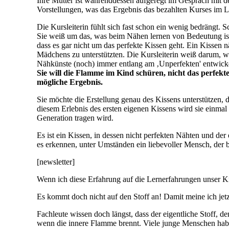
Ihre Mutter ist währenddessen aufgeregt im Gespräch mit der
Vorstellungen, was das Ergebnis das bezahlten Kurses im L
Die Kursleiterin fühlt sich fast schon ein wenig bedrängt. S
Sie weiß um das, was beim Nähen lernen von Bedeutung ist.
dass es gar nicht um das perfekte Kissen geht. Ein Kissen
Mädchens zu unterstützten. Die Kursleiterin weiß darum, wie
Nähkünste (noch) immer entlang am ‚Unperfekten' entwick
Sie will die Flamme im Kind schüren, nicht das perfekt
mögliche Ergebnis.
Sie möchte die Erstellung genau des Kissens unterstützen, d
diesem Erlebnis des ersten eigenen Kissens wird sie einmal
Generation tragen wird.
Es ist ein Kissen, in dessen nicht perfekten Nähten und d
es erkennen, unter Umständen ein liebevoller Mensch, der 
[newsletter]
Wenn ich diese Erfahrung auf die Lernerfahrungen unser K
Es kommt doch nicht auf den Stoff an! Damit meine ich jetz
Fachleute wissen doch längst, dass der eigentliche Stoff, d
wenn die innere Flamme brennt. Viele junge Menschen haben