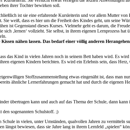
 Kursleiterin. Sie versucht etwas verlegen die letzten Anweisungen als
eben ihrer Tochter bewirken soll.
chließlich ist sie eine erfahrende Kursleiterin und vor allem Mutter von
 Sie weiß, dass es hier um die Freiheit des Kindes geht, um seine Wün
 nähen ist Gegenstand dieses Kurses. Vielmehr geht es darum, die Freu
 sich ‚lernen‘ vollzieht. Sie selbst, in ihrem eigenen Lernprozess hat 
eln.
e Kissen nähen lassen. Das bedarf einer völlig anderen Herangehen
ass das Kind in vielen Jahren noch in seinem Bett haben wird. Es wird 
 ihren eigenen Kindern berichten. Es wird ein Erlebnis sein, dass Herz
er eigenwilligen Stoffzusammenstellung etwas eingenäht ist, dass man n
bereits ähnliche Lernerfahrungen gemacht hat und durch die eigenen H
inder übertragen kann und auch auf das Thema der Schule, dann kann 
t den sogenannten Schulstoff. ;)
en Schule in vielen, unter Umständen, qualvollen Jahren zu vermitteln s
 längst bewiesen, dass sie Jahre lang in ihrem Lernfeld „spielen“ könn