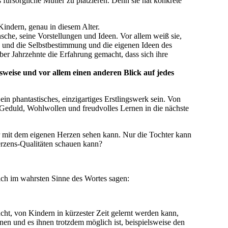
 fürsorgliche Mutter zu platzieren. Denn sie hat konkrete
 Kindern, genau in diesem Alter.
sche, seine Vorstellungen und Ideen. Vor allem weiß sie,
de und die Selbstbestimmung und die eigenen Ideen des
über Jahrzehnte die Erfahrung gemacht, dass sich ihre
sweise und vor allem einen anderen Blick auf jedes
ein phantastisches, einzigartiges Erstlingswerk sein. Von
, Geduld, Wohlwollen und freudvolles Lernen in die nächste
ur mit dem eigenen Herzen sehen kann. Nur die Tochter kann
erzens-Qualitäten schauen kann?
ich im wahrsten Sinne des Wortes sagen:
ucht, von Kindern in kürzester Zeit gelernt werden kann,
en und es ihnen trotzdem möglich ist, beispielsweise den