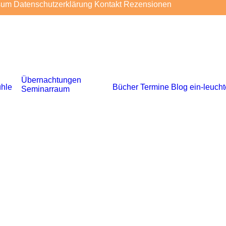
sum
Datenschutzerklärung
Kontakt
Rezensionen
Übernachtungen
hle
Bücher
Termine
Blog
ein-leuch
Seminarraum