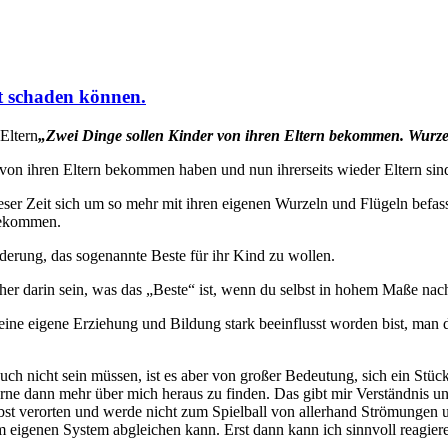
t schaden können.
„Zwei Dinge sollen Kinder von ihren Eltern bekommen. Wurz
von ihren Eltern bekommen haben und nun ihrerseits wieder Eltern sin
 dieser Zeit sich um so mehr mit ihren eigenen Wurzeln und Flügeln be
bekommen.
rderung, das sogenannte Beste für ihr Kind zu wollen.
her darin sein, was das „Beste“ ist, wenn du selbst in hohem Maße nac
eine eigene Erziehung und Bildung stark beeinflusst worden bist, man di
auch nicht sein müssen, ist es aber von großer Bedeutung, sich ein Stü
ne dann mehr über mich heraus zu finden. Das gibt mir Verständnis und
lbst verorten und werde nicht zum Spielball von allerhand Strömunge
m eigenen System abgleichen kann. Erst dann kann ich sinnvoll reagieren