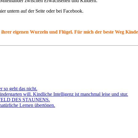
es Miteinander zwischen Erwachsenen und Kindern.
ier untern auf der Seite oder bei Facebook.
 ihrer eigenen Wurzeln und Flügel. Für mich der beste Weg Kinder
r so geht das nicht.
dergarten will. Kindliche Intelligenz ist manchmal leise und stur.
FELD DES STAUNENS.
atürliche Lernen übertönen.