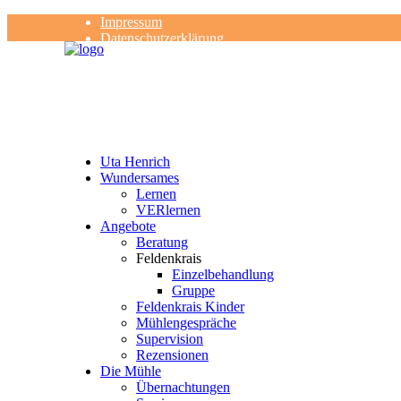
Impressum
Datenschutzerklärung
Kontakt
Rezensionen
Uta Henrich
Wundersames
Lernen
VERlernen
Angebote
Beratung
Feldenkrais
Einzelbehandlung
Gruppe
Feldenkrais Kinder
Mühlengespräche
Supervision
Rezensionen
Die Mühle
Übernachtungen