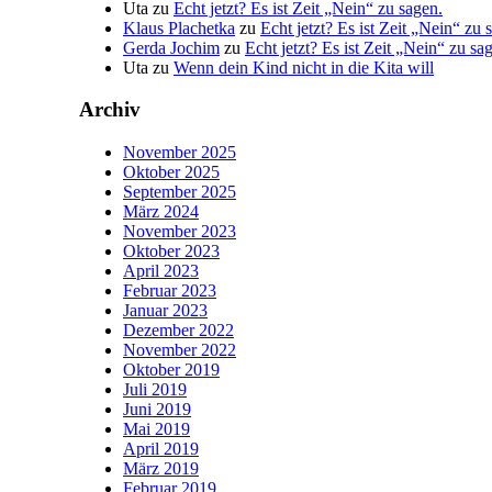
Uta
zu
Echt jetzt? Es ist Zeit „Nein“ zu sagen.
Klaus Plachetka
zu
Echt jetzt? Es ist Zeit „Nein“ zu 
Gerda Jochim
zu
Echt jetzt? Es ist Zeit „Nein“ zu sa
Uta
zu
Wenn dein Kind nicht in die Kita will
Archiv
November 2025
Oktober 2025
September 2025
März 2024
November 2023
Oktober 2023
April 2023
Februar 2023
Januar 2023
Dezember 2022
November 2022
Oktober 2019
Juli 2019
Juni 2019
Mai 2019
April 2019
März 2019
Februar 2019