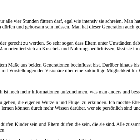
 alle vier Stunden füttern darf, egal wie intensiv sie schreien. Man hat
dürfen und gehorsam sein müssen. Man hat dieser Generation auch ges
der gerecht zu werden. So sehr sogar, dass Eltern unter Umständen da
 orientiert sich an Kuschel- und Nahrungsbedürfnissen, lässt sie im el
stem Maße aus beiden Generationen beeinflusst bist. Darüber hinaus bis
mit Vorstellungen der Visionäre über eine zukünftige Möglichkeit für 
freich ist noch mehr Informationen aufzunehmen, was man anders und be
u geben, die eigenen Wurzeln und Flügel zu erkunden. Ich möchte Elter
lernen können durch mehr Wissen darüber, wer sie persönlich sind und 
r dürfen Kinder sein und Eltern dürfen die sein, die sie sind. Alle zu
en.