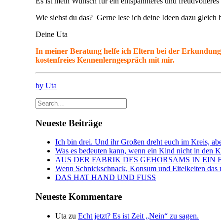
Es ist mein Wunsch für ein entspannteres und freudvoller
Wie siehst du das? Gerne lese ich deine Ideen dazu gleich h
Deine Uta
In meiner Beratung helfe ich Eltern bei der Erkundung
kostenfreies Kennenlerngespräch mit mir.
by Uta
Neueste Beiträge
Ich bin drei. Und ihr Großen dreht euch im Kreis, abe
Was es bedeuten kann, wenn ein Kind nicht in den Kin
AUS DER FABRIK DES GEHORSAMS IN EIN 
Wenn Schnickschnack, Konsum und Eitelkeiten das n
DAS HAT HAND UND FUSS
Neueste Kommentare
Uta
zu
Echt jetzt? Es ist Zeit „Nein“ zu sagen.