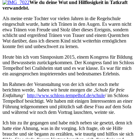
Wie du deine Wut und Hilflosigkeit in Tatkraft
verwandelst.
Als meine erste Tochter vor vielen Jahren in die Regelschule
eingeschult wurde, hatte ich Tränen in den Augen. Es waren nicht
etwa Tränen von Freude und Stolz über dieses Ereignis, sondern
schlicht und ergreifend Tränen von Trauer und einem Quentchen
Wut darüber, dass ich diesem Kind nicht weiterhin ermöglichen
konnte frei und unbeschwert zu lernen.
Heute bin ich vom Sinnposium 2015, einem Kongress für Bildung
und Bewusstsein zurückgekommen. Der Kongress fand im Schloss
Tempelhof bei Crailsheim statt und es war klasse. Es war für mich
ein ausgesprochen inspirierendes und bedeutsames Erlebnis.
Im Rahmen der Veranstaltung von der ich sicher noch mehr
berichten werde, haben wir heute morgen die ‚
Schule für freie
Entfaltung‘
http://www.schloss-tempelhof.de/schule
/ im Schloss
Tempelhof besichtigt. Wir haben mit einigen Interessenten an einer
Führung teilgenommen und plötzlich saß diese Frau auf dem Sofa
und während wir noch dem Vortrag lauschten, weinte sie.
Ich bin zu ihr gegangen und habe mich neben sie gesetzt, denn ich
hatte eine Ahnung, was in ihr vorging. Ich fragte, ob sie Hilfe
brauche und sie begann zu erzählen, wie traurig und hilflos sie sich