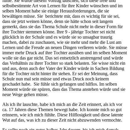
fühle. Sie würde diesem Vortrag lauschen, sich diese freie und
selbstbestimmte Art von Lernen für ihre Kinder wünschen und im
selben Moment habe sie einige Herausforderungen, die sie
bewältigen müsse. Sie berichtete mir, dass es wichtig für sie sei,
dass sie jetzt weinen könne, denn sie hätte schon seit langem
gemerkt, dass sie das Thema Schule nicht mehr in dieser Form für
ihre Tochter stemmen könne. Ihre 9 - jährige Tochter sei nicht
glücklich in der Schule und es würde sie so unsagbar traurig
machen, dabei zu zuschauen, wie sie mehr und mehr die Lust am
Lernen und die Freude an neuen Dingen verlieren würde. Sie müsse
immer mehr Druck auf ihre Tochter ausüben und im selben Moment
wolle sie das gar nicht. Das sei entsetzlich anstrengend und würde
das Verhältnis zu ihrer Tochter so stark belasten. Sie wisse nicht ein
und aus, denn auch der Vater der Kinder würde in Sachen Bildung
für die Tochter nicht hinter ihr stehen. Er sei der Meinung, dass
Schule nun mal sein müsse und etwas Druck noch keinem
geschadet habe. Sie fühle sich gefangen und hilflos. Im selben
Moment würde sie spüren, dass das Thema anstehen würde und sie
neue Wege gehen müsse.
Als ich ihr lauschte, habe ich mich an die Zeit erinnert, als ich vor
ca. 17 Jahren diese Themen bewegt habe. Ich konnte mich so gut
erinnern, wie ich mich fühlte. Diese Hilflosigkeit und diese latente
Wut auf das, was ich zu dieser Zeit nicht abzuwenden vermochte.
Es sollte noch ein gutes halbes Jahr dauern, bis ich mich damals