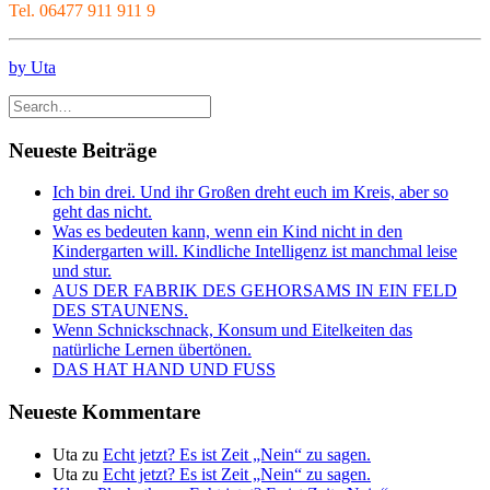
Tel. 06477 911 911 9
by Uta
Neueste Beiträge
Ich bin drei. Und ihr Großen dreht euch im Kreis, aber so
geht das nicht.
Was es bedeuten kann, wenn ein Kind nicht in den
Kindergarten will. Kindliche Intelligenz ist manchmal leise
und stur.
AUS DER FABRIK DES GEHORSAMS IN EIN FELD
DES STAUNENS.
Wenn Schnickschnack, Konsum und Eitelkeiten das
natürliche Lernen übertönen.
DAS HAT HAND UND FUSS
Neueste Kommentare
Uta
zu
Echt jetzt? Es ist Zeit „Nein“ zu sagen.
Uta
zu
Echt jetzt? Es ist Zeit „Nein“ zu sagen.