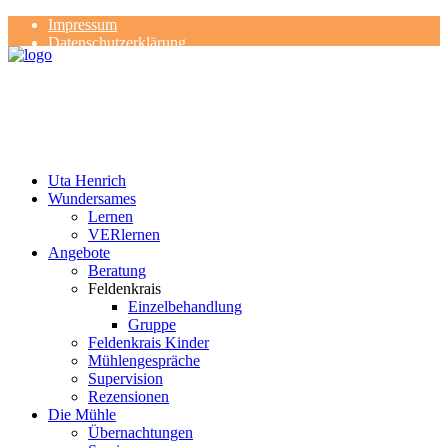
Impressum
Datenschutzerklärung
Kontakt
Rezensionen
Uta Henrich
Wundersames
Lernen
VERlernen
Angebote
Beratung
Feldenkrais
Einzelbehandlung
Gruppe
Feldenkrais Kinder
Mühlengespräche
Supervision
Rezensionen
Die Mühle
Übernachtungen