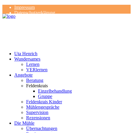
Impressum
Datenschutzerklärung
Kontakt
Rezensionen
Uta Henrich
Wundersames
Lernen
VERlernen
Angebote
Beratung
Feldenkrais
Einzelbehandlung
Gruppe
Feldenkrais Kinder
Mühlengespräche
Supervision
Rezensionen
Die Mühle
Übernachtungen