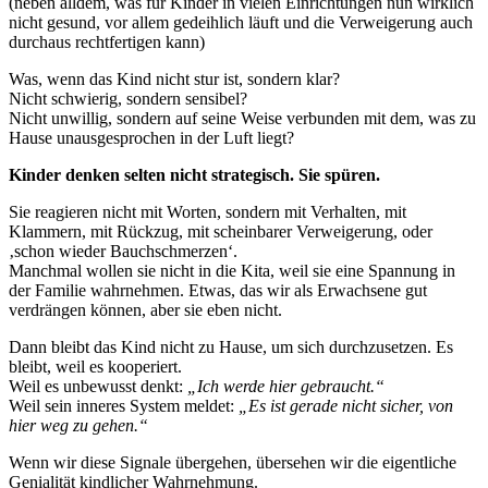
(neben alldem, was für Kinder in vielen Einrichtungen nun wirklich
nicht gesund, vor allem gedeihlich läuft und die Verweigerung auch
durchaus rechtfertigen kann)
Was, wenn das Kind nicht stur ist, sondern klar?
Nicht schwierig, sondern sensibel?
Nicht unwillig, sondern auf seine Weise verbunden mit dem, was zu
Hause unausgesprochen in der Luft liegt?
Kinder denken selten nicht strategisch. Sie spüren.
Sie reagieren nicht mit Worten, sondern mit Verhalten, mit
Klammern, mit Rückzug, mit scheinbarer Verweigerung, oder
‚schon wieder Bauchschmerzen‘.
Manchmal wollen sie nicht in die Kita, weil sie eine Spannung in
der Familie wahrnehmen. Etwas, das wir als Erwachsene gut
verdrängen können, aber sie eben nicht.
Dann bleibt das Kind nicht zu Hause, um sich durchzusetzen. Es
bleibt, weil es kooperiert.
Weil es unbewusst denkt:
„Ich werde hier gebraucht.“
Weil sein inneres System meldet:
„Es ist gerade nicht sicher, von
hier weg zu gehen.“
Wenn wir diese Signale übergehen, übersehen wir die eigentliche
Genialität kindlicher Wahrnehmung.