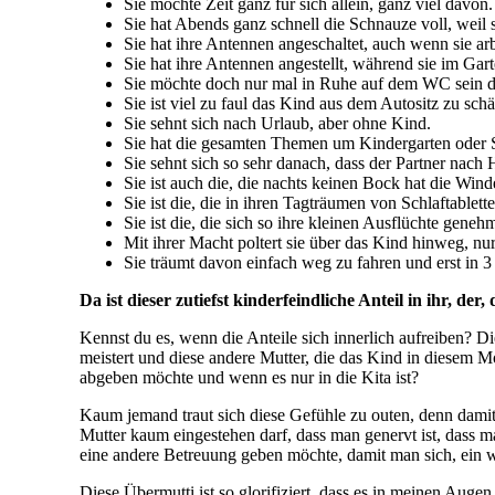
Sie möchte Zeit ganz für sich allein, ganz viel davon.
Sie hat Abends ganz schnell die Schnauze voll, weil
Sie hat ihre Antennen angeschaltet, auch wenn sie arb
Sie hat ihre Antennen angestellt, während sie im Gart
Sie möchte doch nur mal in Ruhe auf dem WC sein d
Sie ist viel zu faul das Kind aus dem Autositz zu sc
Sie sehnt sich nach Urlaub, aber ohne Kind.
Sie hat die gesamten Themen um Kindergarten oder Sc
Sie sehnt sich so sehr danach, dass der Partner nac
Sie ist auch die, die nachts keinen Bock hat die Wind
Sie ist die, die in ihren Tagträumen von Schlaftablet
Sie ist die, die sich so ihre kleinen Ausflüchte gene
Mit ihrer Macht poltert sie über das Kind hinweg, nu
Sie träumt davon einfach weg zu fahren und erst in 
Da ist dieser zutiefst kinderfeindliche Anteil in ihr, d
Kennst du es, wenn die Anteile sich innerlich aufreiben? Di
meistert und diese andere Mutter, die das Kind in diesem M
abgeben möchte und wenn es nur in die Kita ist?
Kaum jemand traut sich diese Gefühle zu outen, denn damit f
Mutter kaum eingestehen darf, dass man genervt ist, dass ma
eine andere Betreuung geben möchte, damit man sich, ein w
Diese Übermutti ist so glorifiziert, dass es in meinen Augen