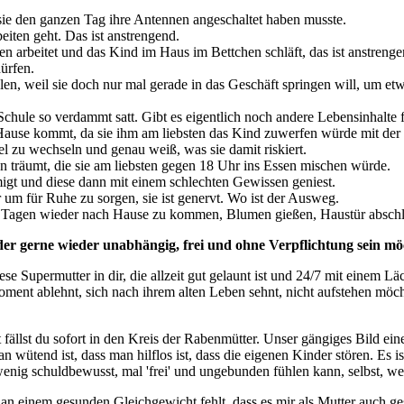
 sie den ganzen Tag ihre Antennen angeschaltet haben musste.
eiten geht. Das ist anstrengend.
en arbeitet und das Kind im Haus im Bettchen schläft, das ist anstrenge
ürfen.
hälen, weil sie doch nur mal gerade in das Geschäft springen will, um e
hule so verdammt satt. Gibt es eigentlich noch andere Lebensinhalte 
h Hause kommt, da sie ihm am liebsten das Kind zuwerfen würde mit der
el zu wechseln und genau weiß, was sie damit riskiert.
ten träumt, die sie am liebsten gegen 18 Uhr ins Essen mischen würde.
hmigt und diese dann mit einem schlechten Gewissen geniest.
r um für Ruhe zu sorgen, sie ist genervt. Wo ist der Ausweg.
3 Tagen wieder nach Hause zu kommen, Blumen gießen, Haustür abschlie
er, der gerne wieder unabhängig, frei und ohne Verpflichtung sein m
ese Supermutter in dir, die allzeit gut gelaunt ist und 24/7 mit einem
oment ablehnt, sich nach ihrem alten Leben sehnt, nicht aufstehen möch
ällst du sofort in den Kreis der Rabenmütter. Unser gängiges Bild eines
n wütend ist, dass man hilflos ist, dass die eigenen Kinder stören. Es
enig schuldbewusst, mal 'frei' und ungebunden fühlen kann, selbst, w
 an einem gesunden Gleichgewicht fehlt, dass es mir als Mutter auch ges