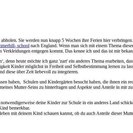
abholen. Sie werden nun knapp 5 Wochen ihre Ferien hier verbringen.
merhill- school
nach England. Wenn man sich mit einem Thema dieser Ar
ten Verkleidungen entgegen kommt. Das kenne ich und das ist mir bekan
‘, denn heute möchte ich ganz 'zart' ein anderes Thema erarbeiten, das
higkeit Kinder möglichst in Freiheit und Selbstbestimmung lernen zu la
 diese über Zeit liebevoll zu integrieren.
ssen haben, Schulen und Kindergärten besucht haben, die ihnen ein re
meines Mutter-Seins zu hinterfragen und Aspekte und Anteile in mir zu
notwendigerweise deine Kinder zur Schule in ein anderes Land schick
Kind bemerkbar.
ben mit deinem Kind schauen kannst, ob du auch Anteile dieser Mutter 