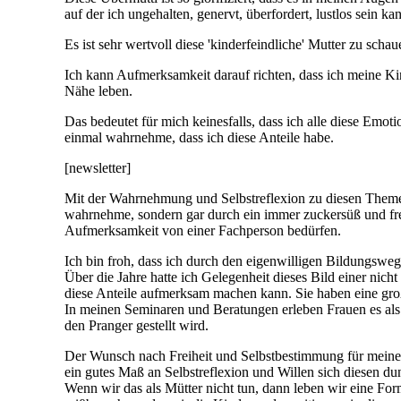
auf der ich ungehalten, genervt, überfordert, lustlos sein k
Es ist sehr wertvoll diese 'kinderfeindliche' Mutter zu sch
Ich kann Aufmerksamkeit darauf richten, dass ich meine Kin
Nähe leben.
Das bedeutet für mich keinesfalls, dass ich alle diese Em
einmal wahrnehme, dass ich diese Anteile habe.
[newsletter]
Mit der Wahrnehmung und Selbstreflexion zu diesen Themen 
wahrnehme, sondern gar durch ein immer zuckersüß und fre
Aufmerksamkeit von einer Fachperson bedürfen.
Ich bin froh, dass ich durch den eigenwilligen Bildungsweg
Über die Jahre hatte ich Gelegenheit dieses Bild einer nich
diese Anteile aufmerksam machen kann. Sie haben eine gro
In meinen Seminaren und Beratungen erleben Frauen es als au
den Pranger gestellt wird.
Der Wunsch nach Freiheit und Selbstbestimmung für meine 
ein gutes Maß an Selbstreflexion und Willen sich diesen dun
Wenn wir das als Mütter nicht tun, dann leben wir eine Form