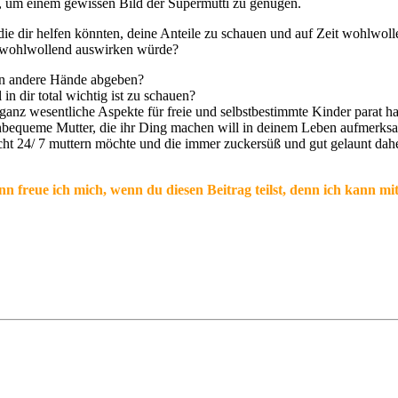
, um einem gewissen Bild der Supermutti zu genügen.
 die dir helfen könnten, deine Anteile zu schauen und auf Zeit wohlwoll
d wohlwollend auswirken würde?
 in andere Hände abgeben?
 in dir total wichtig ist zu schauen?
, ganz wesentliche Aspekte für freie und selbstbestimmte Kinder parat ha
unbequeme Mutter, die ihr Ding machen will in deinem Leben aufmerks
icht 24/ 7 muttern möchte und die immer zuckersüß und gut gelaunt 
n freue ich mich, wenn du diesen Beitrag teilst, denn ich kann m