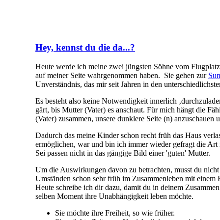
Hey, kennst du die da...?
Heute werde ich meine zwei jüngsten Söhne vom Flugplatz 
auf meiner Seite wahrgenommen haben. Sie gehen zur
Sum
Unverständnis, das mir seit Jahren in den unterschiedlichs
Es besteht also keine Notwendigkeit innerlich ‚durchzuladen
gärt, bis Mutter (Vater) es anschaut. Für mich hängt die Fä
(Vater) zusammen, unsere dunklere Seite (n) anzuschauen und
Dadurch das meine Kinder schon recht früh das Haus verla
ermöglichen, war und bin ich immer wieder gefragt die Art 
Sei passen nicht in das gängige Bild einer 'guten' Mutter.
Um die Auswirkungen davon zu betrachten, musst du nicht 
Umständen schon sehr früh im Zusammenleben mit einem 
Heute schreibe ich dir dazu, damit du in deinem Zusammenle
selben Moment ihre Unabhängigkeit leben möchte.
Sie möchte ihre Freiheit, so wie früher.