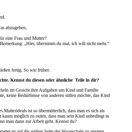
nd.
twas abzugeben.
für eine Frau und Mutter?
 Bemerkung: „Hier, übernimm du mal, ich will nicht mehr.“
ßen fertig. So wie früher.
öchte. Kennst du diesen oder ähnliche Teile in dir?
 Lächeln im Gesicht ihre Aufgaben um Kind und Familie
te, keine Bedürfnisse von anderen stillen möchte, das Kind
 Mutterideals ist so übermütterlich, dass man es sich als
 ist kaum möglich zu outen, dass man sein Kind unbedingt in
enn man dann zur Arbeit geht. Kennst du?
tattet ist auf die andere Seite der Waagschale zu geraten,