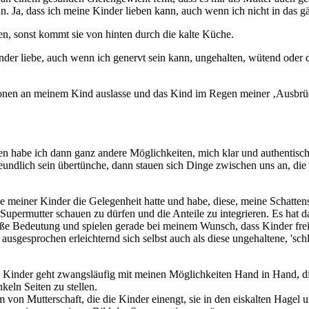
ann. Ja, dass ich meine Kinder lieben kann, auch wenn ich nicht in das g
auen, sonst kommt sie von hinten durch die kalte Küche.
der liebe, auch wenn ich genervt sein kann, ungehalten, wütend oder di
otionen an meinem Kind auslasse und das Kind im Regen meiner ‚Ausbrüc
habe ich dann ganz andere Möglichkeiten, mich klar und authentisch i
undlich sein übertünche, dann stauen sich Dinge zwischen uns an, di
e meiner Kinder die Gelegenheit hatte und habe, diese, meine Schatten
t Supermutter schauen zu dürfen und die Anteile zu integrieren. Es hat 
ße Bedeutung und spielen gerade bei meinem Wunsch, dass Kinder freie
sgesprochen erleichternd sich selbst auch als diese ungehaltene, 'schl
Kinder geht zwangsläufig mit meinen Möglichkeiten Hand in Hand, die
keln Seiten zu stellen.
 von Mutterschaft, die die Kinder einengt, sie in den eiskalten Hagel un