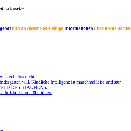
t fortzusetzen.
gebot
und an dieser Stelle einige
Informationen
über meine nächs
r so geht das nicht.
dergarten will. Kindliche Intelligenz ist manchmal leise und stur.
FELD DES STAUNENS.
atürliche Lernen übertönen.
sagen.