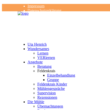
Impressum
Datenschutzerklärung
Kontakt
Rezensionen
Uta Henrich
Wundersames
Lernen
VERlernen
Angebote
Beratung
Feldenkrais
Einzelbehandlung
Gruppe
Feldenkrais Kinder
Mühlengespräche
Supervision
Rezensionen
Die Mühle
Übernachtungen