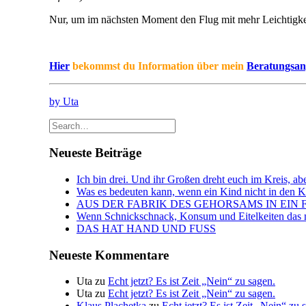
Nur, um im nächsten Moment den Flug mit mehr Leichtigkei
Hier
bekommst du Information über mein
Beratungsan
by Uta
Neueste Beiträge
Ich bin drei. Und ihr Großen dreht euch im Kreis, abe
Was es bedeuten kann, wenn ein Kind nicht in den Kin
AUS DER FABRIK DES GEHORSAMS IN EIN 
Wenn Schnickschnack, Konsum und Eitelkeiten das n
DAS HAT HAND UND FUSS
Neueste Kommentare
Uta
zu
Echt jetzt? Es ist Zeit „Nein“ zu sagen.
Uta
zu
Echt jetzt? Es ist Zeit „Nein“ zu sagen.
Klaus Plachetka
zu
Echt jetzt? Es ist Zeit „Nein“ zu 