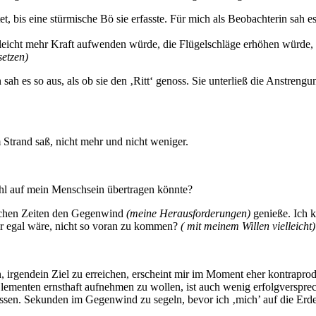
t, bis eine stürmische Bö sie erfasste. Für mich als Beobachterin sah e
vielleicht mehr Kraft aufwenden würde, die Flügelschläge erhöhen wür
setzen)
sah es so aus, als ob sie den ‚Ritt‘ genoss. Sie unterließ die Anstren
 Strand saß, nicht mehr und nicht weniger.
hl auf mein Menschsein übertragen könnte?
ischen Zeiten den Gegenwind
(meine Herausforderungen)
genieße. Ich k
ir egal wäre, nicht so voran zu kommen?
( mit meinem Willen vielleicht)
 irgendein Ziel zu erreichen, erscheint mir im Moment eher kontraprod
Elementen ernsthaft aufnehmen zu wollen, ist auch wenig erfolgversprec
sen. Sekunden im Gegenwind zu segeln, bevor ich ‚mich’ auf die Erde 