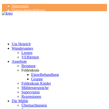
Impressum
Datenschutzerklärung
Kontakt
Rezensionen
Uta Henrich
Wundersames
Lernen
VERlernen
Angebote
Beratung
Feldenkrais
Einzelbehandlung
Gruppe
Feldenkrais Kinder
Mühlengespräche
Supervision
Rezensionen
Die Mühle
Übernachtungen