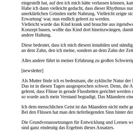
eingestellt hat, auf den ich mich hätte verlassen können, 
Habe ich dann vielleicht gedacht, dass dieser Rhythmus nun 
unerklärlichen Gründen mehr Nahrung. Vielleicht zeigte sich
Erwartung' war, nun endlich geleert zu werden.
Vielleicht wurde das Kind krank und brauchte aus irgendwe
Konzept bauen, wollte das Kind dort hineinzwängen, damit i
andere Haltung.
Diese bedeutet, dass ich mich diesem instabilen und ständi
an dem Zahn, den ich meine, sondern an dem Zahn der Zeit,
Alles andere führt in meiner Erfahrung zu großen Schwierig
[newsletter]
Als Mutter finde ich es bedeutsam, die zyklische Natur der
Das ist in diesen Tagen ausgesprochen schwer. Denn, die A
gelernt, dass Flüsse in gerade Flussbetten gerichtet werden
so wurde auch mein Verstand begradigt. Das Mäandern eines 
Ich dem menschlichen Geist ist das Mäandern nicht mehr ges
Bei den Flüssen hat man den tieferliegenden Sinn hinter d
Die Grundvoraussetzungen für Entwicklung und Lernen wur
sind ganz eindeutig das Ergebnis dieses Ansatzes.