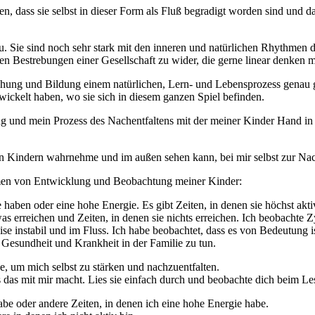
 dass sie selbst in dieser Form als Fluß begradigt worden sind und das
 Sie sind noch sehr stark mit den inneren und natürlichen Rhythmen d
den Bestrebungen einer Gesellschaft zu wider, die gerne linear denken
iehung und Bildung einem natürlichen, Lern- und Lebensprozess genau
wickelt haben, wo sie sich in diesem ganzen Spiel befinden.
g und mein Prozess des Nachentfaltens mit der meiner Kinder Hand in
den Kindern wahrnehme und im außen sehen kann, bei mir selbst zur Nac
hmen von Entwicklung und Beobachtung meiner Kinder:
haben oder eine hohe Energie. Es gibt Zeiten, in denen sie höchst aktiv
was erreichen und Zeiten, in denen sie nichts erreichen. Ich beobachte Zy
Weise instabil und im Fluss. Ich habe beobachtet, dass es von Bedeutung
t Gesundheit und Krankheit in der Familie zu tun.
e, um mich selbst zu stärken und nachzuentfalten.
 das mit mir macht. Lies sie einfach durch und beobachte dich beim Le
habe oder andere Zeiten, in denen ich eine hohe Energie habe.