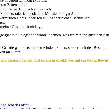
re in denen ich nicht aktiv bin.
eren Zeiten nicht.
e Zeiten, in denen ich viel erreiche.
ht Stunden, oder ich beobachte Monate oder gar Jahre.
utlich nichts linear. Ich will es aber nicht ausschließen.
uss.
 meiner Gesundheit nicht gut.
 gibt mir Gelegenheit wahrzunehmen, was ich mir und auch den Kind
im Grunde gar nichts mit den Kindern zu tun, sondern mit den Bestrebu
it als Eltern.
 mit diesen Themen und erfahren direkt, wie mit ein wenig Bewuss
r so geht das nicht.