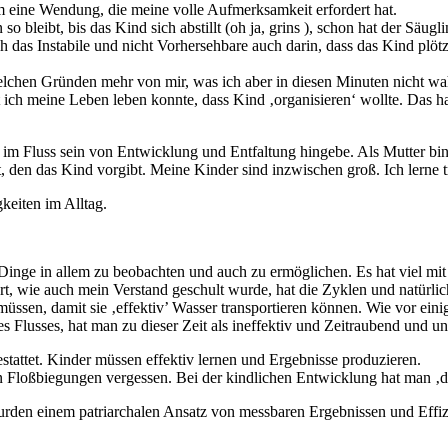
kam eine Wendung, die meine volle Aufmerksamkeit erfordert hat.
so bleibt, bis das Kind sich abstillt (oh ja, grins ), schon hat der Sä
 das Instabile und nicht Vorhersehbare auch darin, dass das Kind plötz
lchen Gründen mehr von mir, was ich aber in diesen Minuten nicht wah
ch meine Leben leben konnte, dass Kind ‚organisieren‘ wollte. Das hat
g im Fluss sein von Entwicklung und Entfaltung hingebe. Als Mutter bi
 den das Kind vorgibt. Meine Kinder sind inzwischen groß. Ich lerne t
keiten im Alltag.
 Dinge in allem zu beobachten und auch zu ermöglichen. Es hat viel mit
rt, wie auch mein Verstand geschult wurde, hat die Zyklen und natürli
 müssen, damit sie ‚effektiv’ Wasser transportieren können. Wie vor ei
Flusses, hat man zu dieser Zeit als ineffektiv und Zeitraubend und un
tattet. Kinder müssen effektiv lernen und Ergebnisse produzieren.
en Floßbiegungen vergessen. Bei der kindlichen Entwicklung hat man ‚d
den einem patriarchalen Ansatz von messbaren Ergebnissen und Effiz