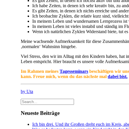
Es gibt Zeiten, in denen ich höchst aktiv bin und ande
Ich habe Zeiten, in denen ich sehr kreativ bin, zu and
Es gibt Zeiten, in denen ich nichts erreiche und ander
Ich beobachte Zyklen, die relativ kurz sind, vielleic
In meinem Leben und wundersamen Lernprozess ist verm
In meinem Leben ist vieles instabil und ständig im Fl
Wenn ich natürlichen Zyklen Widerstand biete, tut es
Meine wachsende Aufmerksamkeit für diese Zusammenhänge
‚normalen‘ Wahnsinn hingebe.
Viel Stress, den wir im Alltag mit den Kindern haben, hat 
Leben entspricht. Hier braucht es unsere volle Aufmerksamke
Im Rahmen meines
Tagesseminars
beschäftigen wir uns
kann. Freue mich, wenn du das nächste mal
dabei bist.
by Uta
Neueste Beiträge
Ich bin drei. Und ihr Großen dreht euch im Kreis, abe