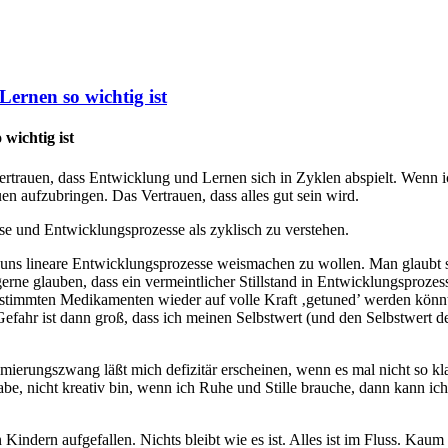
ernen so wichtig ist
wichtig ist
 vertrauen, dass Entwicklung und Lernen sich in Zyklen abspielt. Wenn 
n aufzubringen. Das Vertrauen, dass alles gut sein wird.
se und Entwicklungsprozesse als zyklisch zu verstehen.
t, uns lineare Entwicklungsprozesse weismachen zu wollen. Man glaubt
ne glauben, dass ein vermeintlicher Stillstand in Entwicklungsprozess
immten Medikamenten wieder auf volle Kraft ‚getuned’ werden könnte.
ahr ist dann groß, dass ich meinen Selbstwert (und den Selbstwert de
mierungszwang läßt mich defizitär erscheinen, wenn es mal nicht so kla
abe, nicht kreativ bin, wenn ich Ruhe und Stille brauche, dann kann ic
Kindern aufgefallen. Nichts bleibt wie es ist. Alles ist im Fluss. Kaum