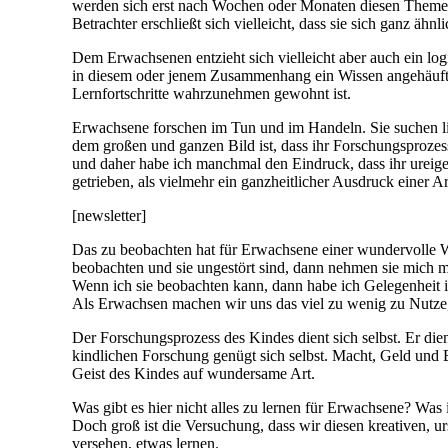
werden sich erst nach Wochen oder Monaten diesen Theme
Betrachter erschließt sich vielleicht, dass sie sich ganz 
Dem Erwachsenen entzieht sich vielleicht aber auch ein logi
in diesem oder jenem Zusammenhang ein Wissen angehäuft
Lernfortschritte wahrzunehmen gewohnt ist.
Erwachsene forschen im Tun und im Handeln. Sie suchen li
dem großen und ganzen Bild ist, dass ihr Forschungsprozes
und daher habe ich manchmal den Eindruck, dass ihr ureigene
getrieben, als vielmehr ein ganzheitlicher Ausdruck einer 
[newsletter]
Das zu beobachten hat für Erwachsene einer wundervolle W
beobachten und sie ungestört sind, dann nehmen sie mich m
Wenn ich sie beobachten kann, dann habe ich Gelegenheit 
Als Erwachsen machen wir uns das viel zu wenig zu Nutze, au
Der Forschungsprozess des Kindes dient sich selbst. Er dient
kindlichen Forschung genügt sich selbst. Macht, Geld und 
Geist des Kindes auf wundersame Art.
Was gibt es hier nicht alles zu lernen für Erwachsene? Was 
Doch groß ist die Versuchung, dass wir diesen kreativen, u
versehen, etwas lernen.