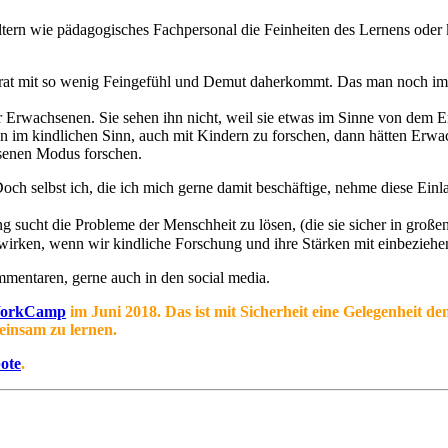
 Eltern wie pädagogisches Fachpersonal die Feinheiten des Lernens ode
parat mit so wenig Feingefühl und Demut daherkommt. Das man noch im
er Erwachsenen. Sie sehen ihn nicht, weil sie etwas im Sinne von dem
 im kindlichen Sinn, auch mit Kindern zu forschen, dann hätten Erwac
hsenen Modus forschen.
och selbst ich, die ich mich gerne damit beschäftige, nehme diese Einla
g sucht die Probleme der Menschheit zu lösen, (die sie sicher in große
wirken, wenn wir kindliche Forschung und ihre Stärken mit einbezieh
mmentaren, gerne auch in den social media.
orkCamp
im Juni 2018. Das ist mit Sicherheit eine Gelegenhei
einsam zu lernen.
ote
.