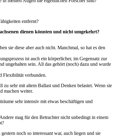
die in meinen Augen die eigentlichen Forscher sind?
ähigkeiten entfernt?
rwachsenen dienen könnten und nicht umgekehrt?
aben sie diese aber auch nicht. Manchmal, so hat es den
hungsprozess ist auch ein körperlicher, im Gegensatz zur
und ungehalten sein. All das gehört (noch) dazu und wurde
 Flexibilität verbunden.
all zu sehr mit altem Ballast und Denken belastet. Wenn sie
und machen weiter.
iträume sehr intensiv mit etwas beschäftigen und
 Andere mag für den Betrachter nicht unbedingt in einem
t?
gestern noch so interessant war, auch liegen und sie