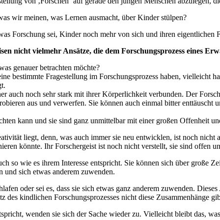
e Vorstellung von ‚Forschen‘ auf gerade den jungen Menschen abzulegen, 
, was wir meinen, was Lernen ausmacht, über Kinder stülpen?
was Forschung sei, Kinder noch mehr von sich und ihren eigentlichen F
isen nicht vielmehr Ansätze, die dem Forschungsprozess eines E
twas genauer betrachten möchte?
t eine bestimmte Fragestellung im Forschungsprozess haben, vielleicht h
t.
icher auch noch sehr stark mit ihrer Körperlichkeit verbunden. Der Forsc
probieren aus und verwerfen. Sie können auch einmal bitter enttäuscht 
ten kann und sie sind ganz unmittelbar mit einer großen Offenheit und
tivität liegt, denn, was auch immer sie neu entwicklen, ist noch nicht 
nieren könnte. Ihr Forschergeist ist noch nicht verstellt, sie sind offen 
h so wie es ihrem Interesse entspricht. Sie können sich über große Ze
sen und sich etwas anderem zuwenden.
hlafen oder sei es, dass sie sich etwas ganz anderem zuwenden. Dieses
z des kindlichen Forschungsprozesses nicht diese Zusammenhänge gib
cht, wenden sie sich der Sache wieder zu. Vielleicht bleibt das, was 