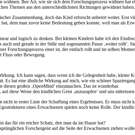
n widmen. Ihre Art, wie sie sich dem Forschungsprozess widmen hat
ähnlichen Themen aus den unterschiedlichsten Richtungen gewidmet haben.
scher Zusammenhang, doch das Kind erforscht unbeirrt weiter. Erst viii
 hat, dem man zuvor keine Bedeutung geben konnte, weil man als Er
near und logisch zu denken. Bei kleinen Kindern habe ich den Eindruc
s auch und gerade in der Stille und sogenannten Pause ‚weiter rollt‘.
r Forschungsprozess einer ist, der einfach rollt und im selben Moment 
Art Fluss oder Bewegung.
irkung. Ich kann sagen, dass wenn ich die Gelegenheit habe, kleine 
it. Es hat eine ähnliche Wirkung auf mich, wie ein schöner Spaziergan
in diesen großen ‚OpenMind’ einzutauchen. Das ist wunderbar.
f diese Weise den kindlichen Geist ‚anzuzapfen‘ und uns mitreissen zu 
 nicht in erster Linie der Schaffung eines Ergebnisses. Er muss nicht k
Egostrukturen eines Erwachsenen spielen noch keine Rolle. Der kindlic
ist das für ein reicher Schatz, den man da im Hause hat?
rsprünglichen Forschergeist auf die Seite der Erwachsenen ziehen woll