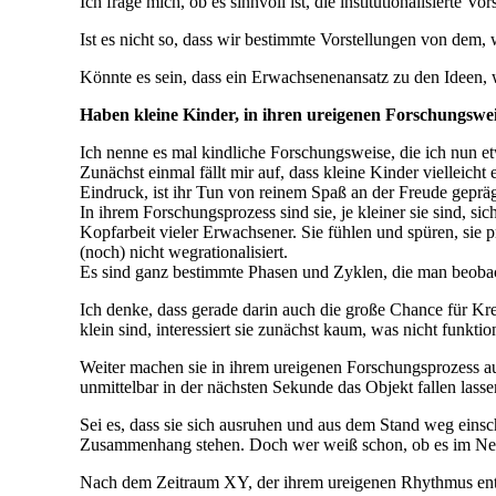
Ich frage mich, ob es sinnvoll ist, die institutionalisiert
Ist es nicht so, dass wir bestimmte Vorstellungen von dem
Könnte es sein, dass ein Erwachsenenansatz zu den Ideen, 
Haben kleine Kinder, in ihren ureigenen Forschungswe
Ich nenne es mal kindliche Forschungsweise, die ich nun e
Zunächst einmal fällt mir auf, dass kleine Kinder vielleich
Eindruck, ist ihr Tun von reinem Spaß an der Freude gepräg
In ihrem Forschungsprozess sind sie, je kleiner sie sind, s
Kopfarbeit vieler Erwachsener. Sie fühlen und spüren, sie 
(noch) nicht wegrationalisiert.
Es sind ganz bestimmte Phasen und Zyklen, die man beobach
Ich denke, dass gerade darin auch die große Chance für Krea
klein sind, interessiert sie zunächst kaum, was nicht funktio
Weiter machen sie in ihrem ureigenen Forschungsprozess auc
unmittelbar in der nächsten Sekunde das Objekt fallen las
Sei es, dass sie sich ausruhen und aus dem Stand weg einsc
Zusammenhang stehen. Doch wer weiß schon, ob es im Net
Nach dem Zeitraum XY, der ihrem ureigenen Rhythmus entspri