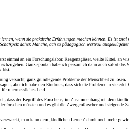
ser lernen, wenn sie praktische Erfahrungen machen können. Es ist tot
hafspelz daher. Manche, ach so pädagogisch wertvoll ausgeklügelten S
erst einmal an ein Forschungslabor, Reagenzgläser, weiße Kittel, an w
 nachzugehen. Ganz spontan habe ich persönlich dann auch sofort das W
 bist.
hung versucht, ganz grundlegende Probleme der Menschheit zu lösen.
zu sagen, aber ich habe den Eindruck, dass sich die Probleme in vieler
 für unermessliches Leid.
ch, dass der Begriff des Forschens, im Zusammenhang mit dem kindlich
nder forschen müssten und es gibt die Zwergenforscher und steigende Za
 verzweckt, man kann dem ‚kindlichen Lernen‘ damit noch mehr gewi