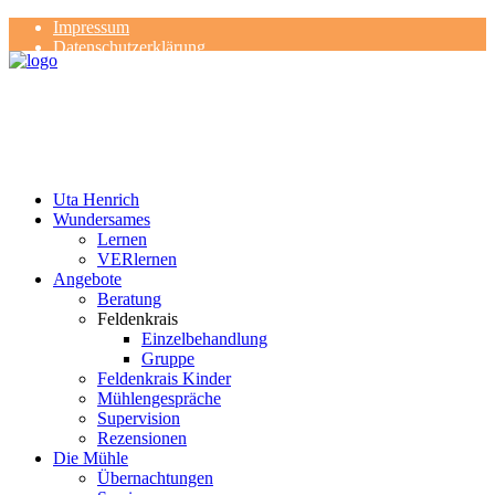
Impressum
Datenschutzerklärung
Kontakt
Rezensionen
Uta Henrich
Wundersames
Lernen
VERlernen
Angebote
Beratung
Feldenkrais
Einzelbehandlung
Gruppe
Feldenkrais Kinder
Mühlengespräche
Supervision
Rezensionen
Die Mühle
Übernachtungen