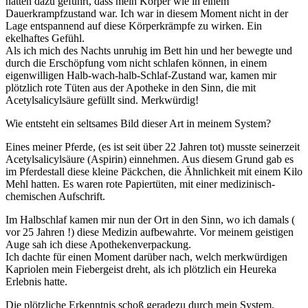
hatten dazu geführt, dass mein Körper wie in einem
Dauerkrampfzustand war. Ich war in diesem Moment nicht in der
Lage entspannend auf diese Körperkrämpfe zu wirken. Ein
ekelhaftes Gefühl.
Als ich mich des Nachts unruhig im Bett hin und her bewegte und
durch die Erschöpfung vom nicht schlafen können, in einem
eigenwilligen Halb-wach-halb-Schlaf-Zustand war, kamen mir
plötzlich rote Tüten aus der Apotheke in den Sinn, die mit
Acetylsalicylsäure gefüllt sind. Merkwürdig!
Wie entsteht ein seltsames Bild dieser Art in meinem System?
Eines meiner Pferde, (es ist seit über 22 Jahren tot) musste seinerzeit
Acetylsalicylsäure (Aspirin) einnehmen. Aus diesem Grund gab es
im Pferdestall diese kleine Päckchen, die Ähnlichkeit mit einem Kilo
Mehl hatten. Es waren rote Papiertüten, mit einer medizinisch-
chemischen Aufschrift.
Im Halbschlaf kamen mir nun der Ort in den Sinn, wo ich damals (
vor 25 Jahren !) diese Medizin aufbewahrte. Vor meinem geistigen
Auge sah ich diese Apothekenverpackung.
Ich dachte für einen Moment darüber nach, welch merkwürdigen
Kapriolen mein Fiebergeist dreht, als ich plötzlich ein Heureka
Erlebnis hatte.
Die plötzliche Erkenntnis schoß geradezu durch mein System.