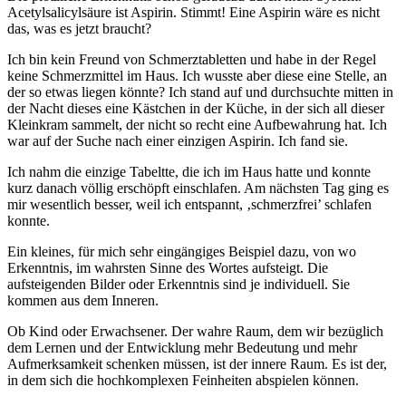
Acetylsalicylsäure ist Aspirin. Stimmt! Eine Aspirin wäre es nicht
das, was es jetzt braucht?
Ich bin kein Freund von Schmerztabletten und habe in der Regel
keine Schmerzmittel im Haus. Ich wusste aber diese eine Stelle, an
der so etwas liegen könnte? Ich stand auf und durchsuchte mitten in
der Nacht dieses eine Kästchen in der Küche, in der sich all dieser
Kleinkram sammelt, der nicht so recht eine Aufbewahrung hat. Ich
war auf der Suche nach einer einzigen Aspirin. Ich fand sie.
Ich nahm die einzige Tabeltte, die ich im Haus hatte und konnte
kurz danach völlig erschöpft einschlafen. Am nächsten Tag ging es
mir wesentlich besser, weil ich entspannt, ‚schmerzfrei’ schlafen
konnte.
Ein kleines, für mich sehr eingängiges Beispiel dazu, von wo
Erkenntnis, im wahrsten Sinne des Wortes aufsteigt. Die
aufsteigenden Bilder oder Erkenntnis sind je individuell. Sie
kommen aus dem Inneren.
Ob Kind oder Erwachsener. Der wahre Raum, dem wir bezüglich
dem Lernen und der Entwicklung mehr Bedeutung und mehr
Aufmerksamkeit schenken müssen, ist der innere Raum. Es ist der,
in dem sich die hochkomplexen Feinheiten abspielen können.