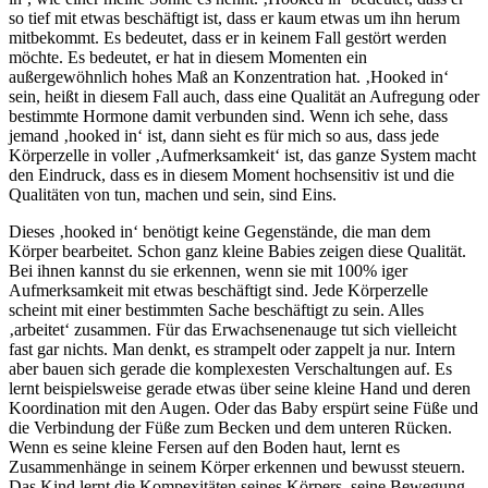
so tief mit etwas beschäftigt ist, dass er kaum etwas um ihn herum
mitbekommt. Es bedeutet, dass er in keinem Fall gestört werden
möchte. Es bedeutet, er hat in diesem Momenten ein
außergewöhnlich hohes Maß an Konzentration hat. ‚Hooked in‘
sein, heißt in diesem Fall auch, dass eine Qualität an Aufregung oder
bestimmte Hormone damit verbunden sind. Wenn ich sehe, dass
jemand ‚hooked in‘ ist, dann sieht es für mich so aus, dass jede
Körperzelle in voller ‚Aufmerksamkeit‘ ist, das ganze System macht
den Eindruck, dass es in diesem Moment hochsensitiv ist und die
Qualitäten von tun, machen und sein, sind Eins.
Dieses ‚hooked in‘ benötigt keine Gegenstände, die man dem
Körper bearbeitet. Schon ganz kleine Babies zeigen diese Qualität.
Bei ihnen kannst du sie erkennen, wenn sie mit 100% iger
Aufmerksamkeit mit etwas beschäftigt sind. Jede Körperzelle
scheint mit einer bestimmten Sache beschäftigt zu sein. Alles
‚arbeitet‘ zusammen. Für das Erwachsenenauge tut sich vielleicht
fast gar nichts. Man denkt, es strampelt oder zappelt ja nur. Intern
aber bauen sich gerade die komplexesten Verschaltungen auf. Es
lernt beispielsweise gerade etwas über seine kleine Hand und deren
Koordination mit den Augen. Oder das Baby erspürt seine Füße und
die Verbindung der Füße zum Becken und dem unteren Rücken.
Wenn es seine kleine Fersen auf den Boden haut, lernt es
Zusammenhänge in seinem Körper erkennen und bewusst steuern.
Das Kind lernt die Kompexitäten seines Körpers, seine Bewegung