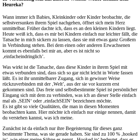
Heureka?
Wann immer ich Babies, Kleinkinder oder Kinder beobachte, die
selbstversunken ihrem Spiel nachgehen, öffnet sich mein Herz
unmittelbar. Früher dachte ich, dass es an den kleinen Kindern liegt.
Heute weiß ich, dass es mir bei Kindern einfach nur leichter fällt, die
Tatsache in mich sickern zu lassen, dass sie mit etwas ganz Großem
in Verbindung stehen. Bei dem einen oder anderen Erwachsenen
kommt es ebenfalls bei mir an, aber es ist nicht so
‚einfacheindringlich’.
Was wirkt ist die Tatsache, dass diese Kinder in ihrem Spiel mit
etwas verbunden sind, dass sich so gar nicht leicht in Worte fassen
läßt. Es ist ihr unmittelbarer Zugang, sich in gewisser Weise
rückzuverbinden mit der ‚Welt’, aus der sie vor kurzem erst
gekommen sind. Das freie und selbstbestimmte Spiel ist persönlicher
Eingang sich mit dem zu verbinden, was ich an dieser Stelle einfach
mal als ‚SEIN‘ oder ‚einfachSEIN‘ bezeichnen möchte.
Es ist gibt so viele Qualitäten, die man in diesen Momenten
beobachten kann. Hier möchte ich einfach nur einige nennen, damit
du verstehen kannst, was ich meine.
Zunächst ist da einfach nur ihre Begeisterung für dieses ganz
bestimmte Thema, was sie gerade haben. Sie sind zu 100 % ‚hooked
in‘, wie einer meine Söhne es nennt. ‚Hooked in‘ bedeutet, dass er