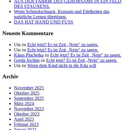
AUS DER FABRIK DES GEHORSAMS IN EIN FELD
DES STAUNENS.
Wenn Schnickschnack, Konsum und Eitelkeiten das
natürliche Lernen übertönen.
DAS HAT HAND UND FUSS
Neueste Kommentare
Uta
zu
Echt jetzt? Es ist Zeit „Nein“ zu sagen.
Uta
zu
Echt jetzt? Es ist Zeit „Nein“ zu sagen.
Klaus Plachetka
zu
Echt jetzt? Es ist Zeit „Nein“ zu sagen.
Gerda Jochim
zu
Echt jetzt? Es ist Zeit „Nein“ zu sagen.
Uta
zu
Wenn dein Kind nicht in die Kita will
Archiv
November 2025
Oktober 2025
September 2025
März 2024
November 2023
Oktober 2023
April 2023
Februar 2023
Januar 2023